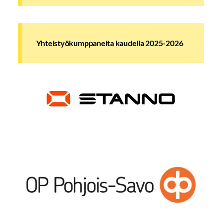
Yhteistyökumppaneita kaudella 2025-2026