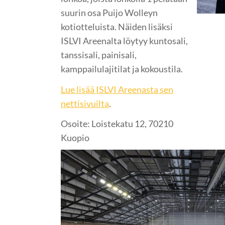
suurin osa Puijo Wolleyn
kotiotteluista. Näiden lisäksi
ISLVI Areenalta löytyy kuntosali,
tanssisali, painisali,
kamppailulajitilat ja kokoustila.
Lue lisää ISLVI Areenasta sen
nettisivuilta
.
Osoite: Loistekatu 12, 70210
Kuopio