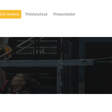
SLVI Areena
Yhteistyössä
Yhteystiedot