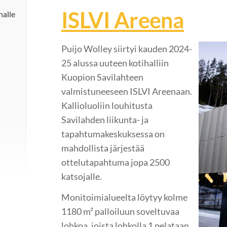
ISLVI Areena
nalle
Puijo Wolley siirtyi kauden 2024-
25 alussa uuteen kotihalliin
Kuopion Savilahteen
valmistuneeseen ISLVI Areenaan.
Kallioluoliin louhitusta
Savilahden liikunta- ja
tapahtumakeskuksessa on
mahdollista järjestää
ottelutapahtuma jopa 2500
katsojalle.
Monitoimialueelta löytyy kolme
1180 m² palloiluun soveltuvaa
lohkoa, joista lohkolla 1 pelataan