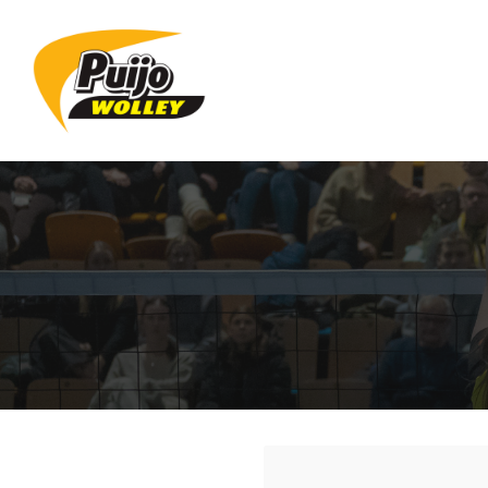
Siirry
sivun
sisältöön
Sivuston etusivulle