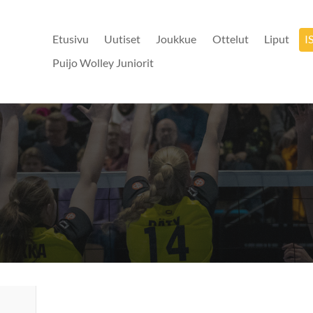
Etusivu
Uutiset
Joukkue
Ottelut
Liput
I
Puijo Wolley Juniorit