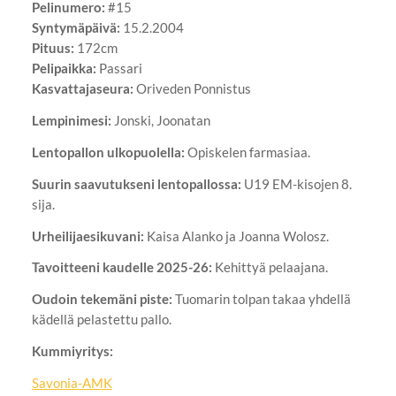
Pelinumero:
#15
Syntymäpäivä:
15.2.2004
Pituus:
172cm
Pelipaikka:
Passari
Kasvattajaseura:
Oriveden Ponnistus
Lempinimesi:
⁠Jonski, Joonatan
Lentopallon ulkopuolella:
Opiskelen farmasiaa.
Suurin saavutukseni lentopallossa:
⁠⁠U19 EM-kisojen 8.
sija.
Urheilijaesikuvani:
Kaisa Alanko ja Joanna Wolosz.
Tavoitteeni kaudelle 2025-26:
Kehittyä pelaajana.
Oudoin tekemäni piste:
Tuomarin tolpan takaa yhdellä
kädellä pelastettu pallo.
Kummiyritys:
Savonia-AMK