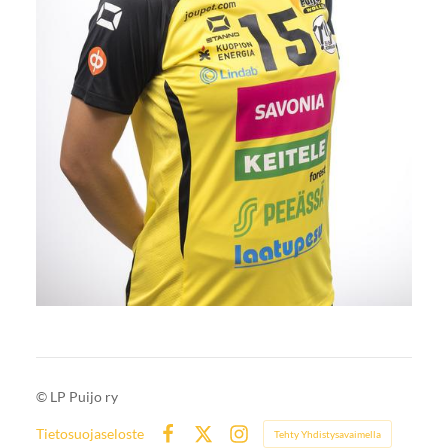
©
LP Puijo ry
Tietosuojaseloste
Tehty Yhdistysavaimella