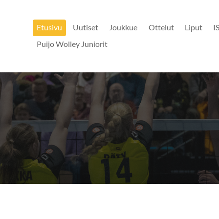
Etusivu
Uutiset
Joukkue
Ottelut
Liput
I
Puijo Wolley Juniorit