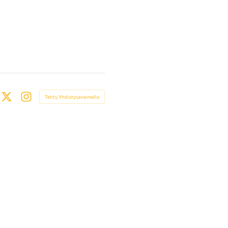
Tehty Yhdistysavaimella
book
X
Instagram