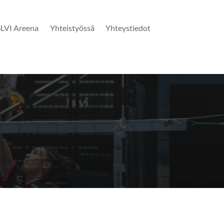
SLVI Areena
Yhteistyössä
Yhteystiedot