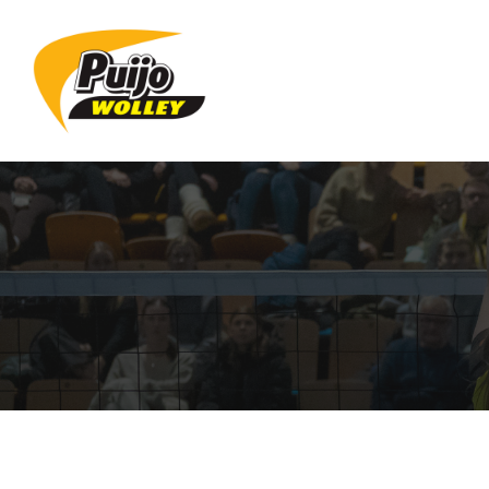
Siirry
sivun
sisältöön
Sivuston etusivulle