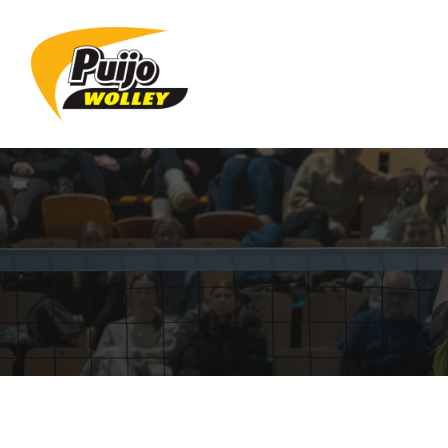
Siirry
sivun
sisältöön
Sivuston etusivulle