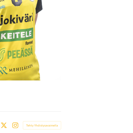
Tehty Yhdistysavaimella
book
X
Instagram