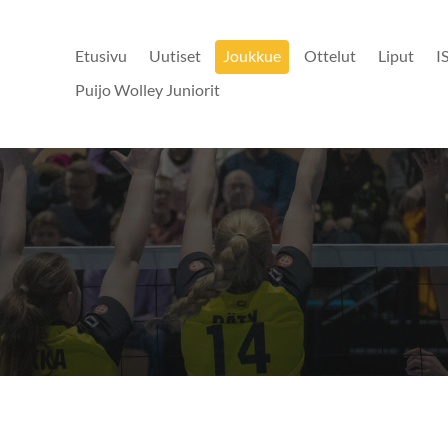
Etusivu
Uutiset
Joukkue
Ottelut
Liput
I
Puijo Wolley Juniorit