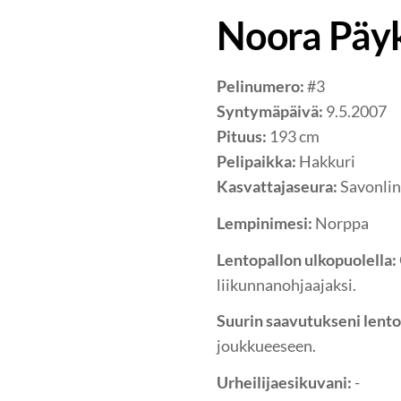
Noora Päy
Pelinumero:
#3
Syntymäpäivä:
9.5.2007
Pituus:
193 cm
Pelipaikka:
Hakkuri
Kasvattajaseura:
Savonlin
Lempinimesi:
Norppa
Lentopallon ulkopuolella:
liikunnanohjaajaksi.
Suurin saavutukseni lento
joukkueeseen.
Urheilijaesikuvani:
-