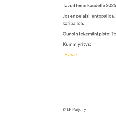
Tavoitteeni kaudelle 202
Jos en pelaisi lentopalloa,
koripalloa.
Oudoin tekemäni piste:
To
Kummiyritys:
Jokiväri
©
LP Puijo ry