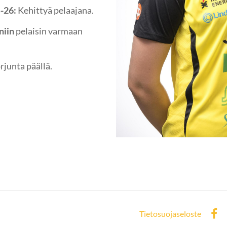
5-26:
Kehittyä pelaajana.
 niin
pelaisin varmaan
rjunta päällä.
Tietosuojaseloste
Face