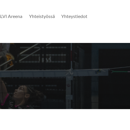
SLVI Areena
Yhteistyössä
Yhteystiedot