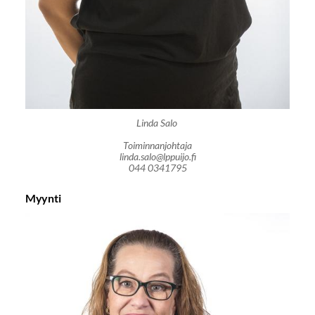
Linda Salo
Toiminnanjohtaja
linda.salo@lppuijo.fi
044 0341795
Myynti