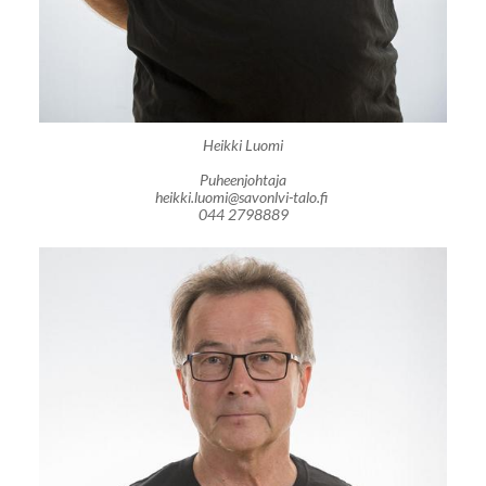
Heikki Luomi
Puheenjohtaja
heikki.luomi@savonlvi-talo.fi
044 2798889