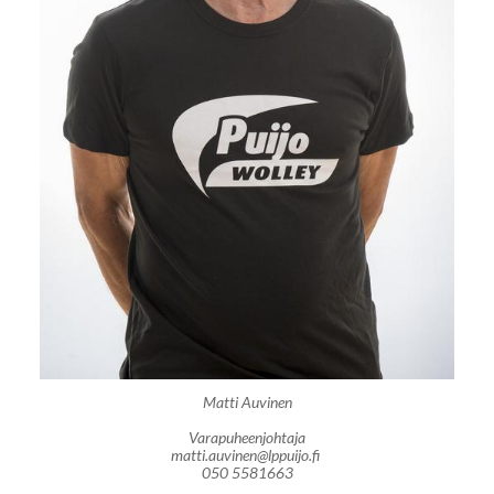
Matti Auvinen
Varapuheenjohtaja
matti.auvinen@lppuijo.fi
050 5581663