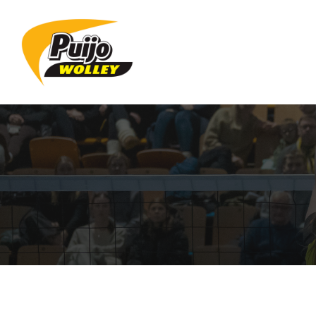
Siirry
sivun
sisältöön
Sivuston etusivulle