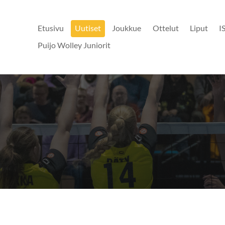
Etusivu
Uutiset
Joukkue
Ottelut
Liput
I
Puijo Wolley Juniorit