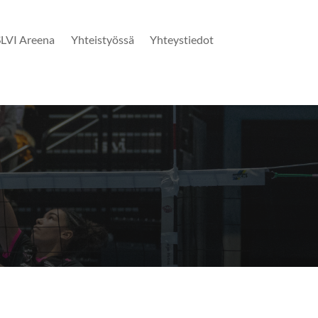
SLVI Areena
Yhteistyössä
Yhteystiedot