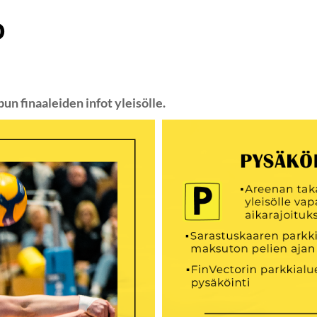
o
pun finaaleiden infot yleisölle.