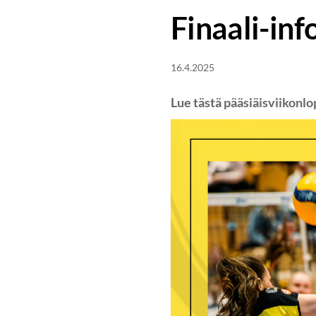
Finaali-inf
16.4.2025
Lue tästä pääsiäisviikonlo