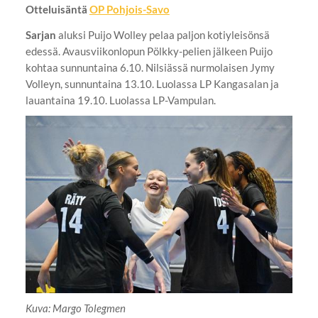
Otteluisäntä
OP Pohjois-Savo
Sarjan
aluksi Puijo Wolley pelaa paljon kotiyleisönsä
edessä. Avausviikonlopun Pölkky-pelien jälkeen Puijo
kohtaa sunnuntaina 6.10. Nilsiässä nurmolaisen Jymy
Volleyn, sunnuntaina 13.10. Luolassa LP Kangasalan ja
lauantaina 19.10. Luolassa LP-Vampulan.
Kuva: Margo Tolegmen