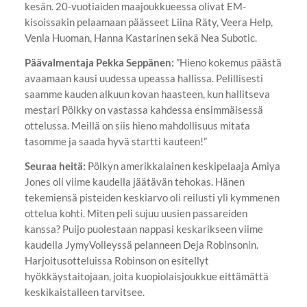
kesän. 20-vuotiaiden maajoukkueessa olivat EM-
kisoissakin pelaamaan päässeet Liina Räty, Veera Help,
Venla Huoman, Hanna Kastarinen sekä Nea Subotic.
Päävalmentaja Pekka Seppänen:
”Hieno kokemus päästä
avaamaan kausi uudessa upeassa hallissa. Pelillisesti
saamme kauden alkuun kovan haasteen, kun hallitseva
mestari Pölkky on vastassa kahdessa ensimmäisessä
ottelussa. Meillä on siis hieno mahdollisuus mitata
tasomme ja saada hyvä startti kauteen!”
Seuraa heitä:
Pölkyn amerikkalainen keskipelaaja Amiya
Jones oli viime kaudella jäätävän tehokas. Hänen
tekemiensä pisteiden keskiarvo oli reilusti yli kymmenen
ottelua kohti. Miten peli sujuu uusien passareiden
kanssa? Puijo puolestaan nappasi keskarikseen viime
kaudella JymyVolleyssä pelanneen Deja Robinsonin.
Harjoitusotteluissa Robinson on esitellyt
hyökkäystaitojaan, joita kuopiolaisjoukkue eittämättä
keskikaistalleen tarvitsee.