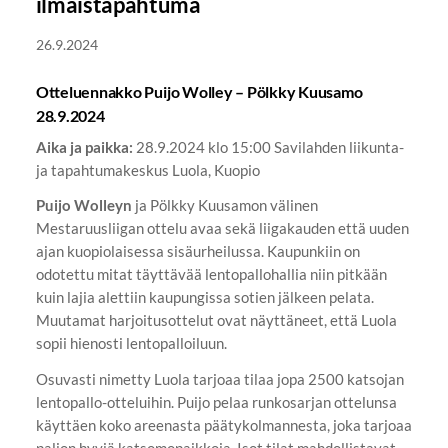
ilmaistapahtuma
26.9.2024
Otteluennakko Puijo Wolley – Pölkky Kuusamo
28.9.2024
Aika ja paikka:
28.9.2024 klo 15:00 Savilahden liikunta-
ja tapahtumakeskus Luola, Kuopio
Puijo Wolleyn
ja Pölkky Kuusamon välinen
Mestaruusliigan ottelu avaa sekä liigakauden että uuden
ajan kuopiolaisessa sisäurheilussa. Kaupunkiin on
odotettu mitat täyttävää lentopallohallia niin pitkään
kuin lajia alettiin kaupungissa sotien jälkeen pelata.
Muutamat harjoitusottelut ovat näyttäneet, että Luola
sopii hienosti lentopalloiluun.
Osuvasti nimetty Luola tarjoaa tilaa jopa 2500 katsojan
lentopallo-otteluihin. Puijo pelaa runkosarjan ottelunsa
käyttäen koko areenasta päätykolmannesta, joka tarjoaa