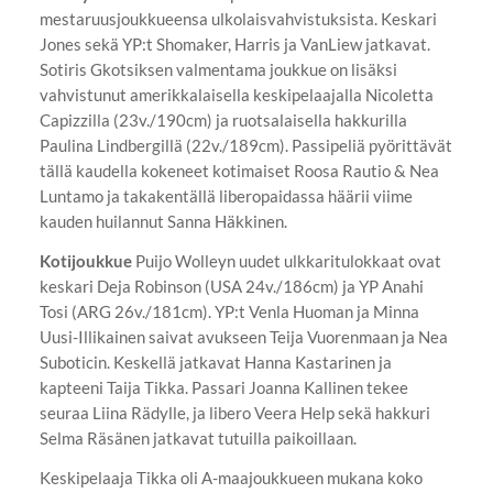
mestaruusjoukkueensa ulkolaisvahvistuksista. Keskari
Jones sekä YP:t Shomaker, Harris ja VanLiew jatkavat.
Sotiris Gkotsiksen valmentama joukkue on lisäksi
vahvistunut amerikkalaisella keskipelaajalla Nicoletta
Capizzilla (23v./190cm) ja ruotsalaisella hakkurilla
Paulina Lindbergillä (22v./189cm). Passipeliä pyörittävät
tällä kaudella kokeneet kotimaiset Roosa Rautio & Nea
Luntamo ja takakentällä liberopaidassa häärii viime
kauden huilannut Sanna Häkkinen.
Kotijoukkue
Puijo Wolleyn uudet ulkkaritulokkaat ovat
keskari Deja Robinson (USA 24v./186cm) ja YP Anahi
Tosi (ARG 26v./181cm). YP:t Venla Huoman ja Minna
Uusi-Illikainen saivat avukseen Teija Vuorenmaan ja Nea
Suboticin. Keskellä jatkavat Hanna Kastarinen ja
kapteeni Taija Tikka. Passari Joanna Kallinen tekee
seuraa Liina Rädylle, ja libero Veera Help sekä hakkuri
Selma Räsänen jatkavat tutuilla paikoillaan.
Keskipelaaja Tikka oli A-maajoukkueen mukana koko