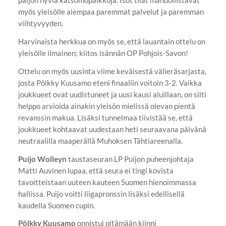
paljon hyviä katsomopaikkoja. Isot tilat mahdollistavat
myös yleisölle aiempaa paremmat palvelut ja paremman
viihtyvyyden.
Harvinaista herkkua on myös se, että lauantain ottelu on
yleisölle ilmainen; kiitos isännän OP Pohjois-Savon!
Ottelu on myös uusinta viime keväisestä välieräsarjasta,
josta Pölkky Kuusamo eteni finaaliin voitoin 3-2. Vaikka
joukkueet ovat uudistuneet ja uusi kausi aluillaan, on silti
helppo arvioida ainakin yleisön mielissä olevan pientä
revanssin makua. Lisäksi tunnelmaa tiivistää se, että
joukkueet kohtaavat uudestaan heti seuraavana päivänä
neutraalilla maaperällä Muhoksen Tähtiareenalla.
Puijo Wolleyn
taustaseuran LP Puijon puheenjohtaja
Matti Auvinen lupaa, että seura ei tingi kovista
tavoitteistaan uuteen kauteen Suomen hienoimmassa
hallissa. Puijo voitti liigapronssin lisäksi edellisellä
kaudella Suomen cupin.
Pölkky Kuusamo
onnistui pitämään kiinni