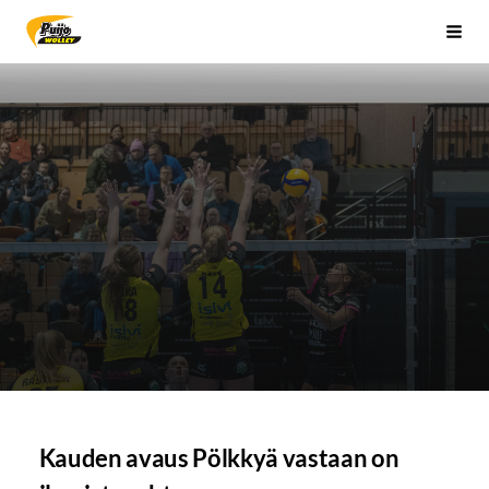
Siirry
Sivuston etusivulle
Vali
sivun
sisältöön
Kauden avaus Pölkkyä vastaan on