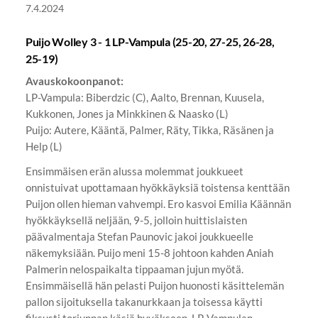
7.4.2024
Puijo Wolley 3 - 1 LP-Vampula (25-20, 27-25, 26-28,
25-19)
Avauskokoonpanot:
LP-Vampula: Biberdzic (C), Aalto, Brennan, Kuusela,
Kukkonen, Jones ja Minkkinen & Naasko (L)
Puijo: Autere, Kääntä, Palmer, Räty, Tikka, Räsänen ja
Help (L)
Ensimmäisen erän alussa molemmat joukkueet
onnistuivat upottamaan hyökkäyksiä toistensa kenttään
Puijon ollen hieman vahvempi. Ero kasvoi Emilia Käännän
hyökkäyksellä neljään, 9-5, jolloin huittislaisten
päävalmentaja Stefan Paunovic jakoi joukkueelle
näkemyksiään. Puijo meni 15-8 johtoon kahden Aniah
Palmerin nelospaikalta tippaaman jujun myötä.
Ensimmäisellä hän pelasti Puijon huonosti käsittelemän
pallon sijoituksella takanurkkaan ja toisessa käytti