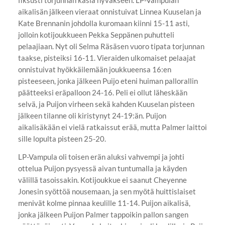
fiksusti torjunnan käsiä hyväkseen. LP-Vampulan
aikalisän jälkeen vieraat onnistuivat Linnea Kuuselan ja
Kate Brennanin johdolla kuromaan kiinni 15-11 asti,
jolloin kotijoukkueen Pekka Seppänen puhutteli
pelaajiaan. Nyt oli Selma Räsäsen vuoro tipata torjunnan
taakse, pisteiksi 16-11. Vieraiden ulkomaiset pelaajat
onnistuivat hyökkäilemään joukkueensa 16:en
pisteeseen, jonka jälkeen Puijo eteni huiman pallorallin
päätteeksi eräpalloon 24-16. Peli ei ollut läheskään
selvä, ja Puijon virheen sekä kahden Kuuselan pisteen
jälkeen tilanne oli kiristynyt 24-19:än. Puijon
aikalisäkään ei vielä ratkaissut erää, mutta Palmer laittoi
sille lopulta pisteen 25-20.
LP-Vampula oli toisen erän aluksi vahvempi ja johti
ottelua Puijon pysyessä aivan tuntumalla ja käyden
välillä tasoissakin. Kotijoukkue ei saanut Cheyenne
Jonesin syöttöä nousemaan, ja sen myötä huittislaiset
menivät kolme pinnaa keulille 11-14. Puijon aikalisä,
jonka jälkeen Puijon Palmer tappoikin pallon sangen