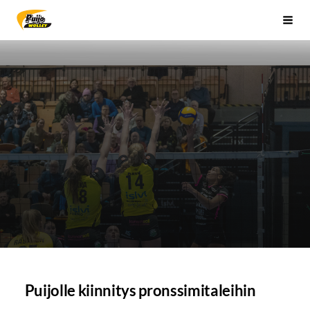
Siirry
Sivuston etusivulle
Vali
sivun
sisältöön
Puijolle kiinnitys pronssimitaleihin