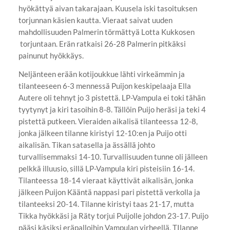
hyökättyä aivan takarajaan. Kuusela iski tasoituksen
torjunnan käsien kautta. Vieraat saivat uuden
mahdollisuuden Palmerin törmättyä Lotta Kukkosen
torjuntaan. Erän ratkaisi 26-28 Palmerin pitkäksi
painunut hyökkäys.
Neljänteen erään kotijoukkue lähti virkeämmin ja
tilanteeseen 6-3 mennessä Puijon keskipelaaja Ella
Autere oli tehnyt jo 3 pistettä. LP-Vampula ei toki tähän
tyytynyt ja kiri tasoihin 8-8. Tällöin Puijo heräsi ja teki 4
pistettä putkeen. Vieraiden aikalisä tilanteessa 12-8,
jonka jälkeen tilanne kiristyi 12-10:en ja Puijo otti
aikalisän. Tikan satasella ja ässällä johto
turvallisemmaksi 14-10. Turvallisuuden tunne oli jälleen
pelkkä illuusio, sillä LP-Vampula kiri pisteisiin 16-14.
Tilanteessa 18-14 vieraat käyttivät aikalisän, jonka
jälkeen Puijon Kääntä nappasi pari pistettä verkolla ja
tilanteeksi 20-14. Tilanne kiristyi taas 21-17, mutta
Tikka hyökkäsi ja Räty torjui Puijolle johdon 23-17. Puijo
pääsi käsiksi eräpalloihin Vampulan virheellä. TIlanne