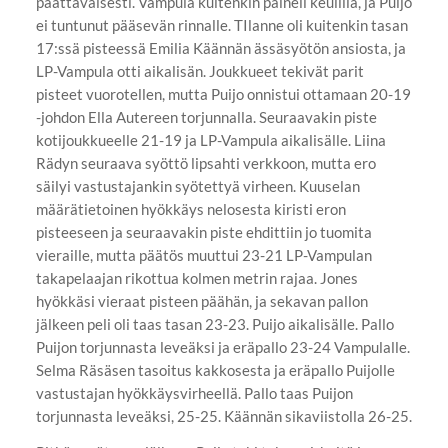
päättäväisesti. Vampula kuitenkin paineli keulilla, ja Puijo
ei tuntunut pääsevän rinnalle. TIlanne oli kuitenkin tasan
17:ssä pisteessä Emilia Käännän ässäsyötön ansiosta, ja
LP-Vampula otti aikalisän. Joukkueet tekivät parit
pisteet vuorotellen, mutta Puijo onnistui ottamaan 20-19
-johdon Ella Autereen torjunnalla. Seuraavakin piste
kotijoukkueelle 21-19 ja LP-Vampula aikalisälle. Liina
Rädyn seuraava syöttö lipsahti verkkoon, mutta ero
säilyi vastustajankin syötettyä virheen. Kuuselan
määrätietoinen hyökkäys nelosesta kiristi eron
pisteeseen ja seuraavakin piste ehdittiin jo tuomita
vieraille, mutta päätös muuttui 23-21 LP-Vampulan
takapelaajan rikottua kolmen metrin rajaa. Jones
hyökkäsi vieraat pisteen päähän, ja sekavan pallon
jälkeen peli oli taas tasan 23-23. Puijo aikalisälle. Pallo
Puijon torjunnasta leveäksi ja eräpallo 23-24 Vampulalle.
Selma Räsäsen tasoitus kakkosesta ja eräpallo Puijolle
vastustajan hyökkäysvirheellä. Pallo taas Puijon
torjunnasta leveäksi, 25-25. Käännän sikaviistolla 26-25.