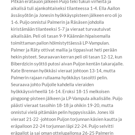
Pitkän erätauon jälkeen Puijo teki tukun virheitä ja
aikalisä tuli ajankohtaiseksi tilanteessa 1-4. Ella Aallon
ässäsyötön ja Jonesin hyökkäyspisteen jälkeen ero oli jo
1-6. Puijo onnistui Palmerin ja Räsäsen johdolla
kiristämään tilanteeksi 5-7 ja vieraat turvautuivat
aikalisään. Peli oli tasan 9-9 Käännän hipaisemalla
toimittaman pallon hölmistyttäessä LP-Vampulan.
Palmer ja Räty ottivat mallia ja tippasivat heti perään
hekin pisteet. Seuraavan kerran peli oli tasan 12-12, kun
Biberdzicin syöttö putosi aivan Puijon kentän takarajalle.
Kate Brennan hyökkäsi vieraat johtoon 13-14, mutta
Palmerin rajaan rullaama hyökkäys tasoitti pelin.
Seuraava johto Puijolle kahdella vieraiden
hyökkäysvirheellä 16-14. Eroksi 18-15 melkoisen
pingpong-pisteen jälkeen ja LP-Vampula aikalisälle. Puijo
päästi vieraat tasoihin 18-18 ja ohikin 19-20, mutta
onnistui vielä pitämään pelin hyppysissään. Jones löi
vieraat 21-22 -johtoon Puijon torjunnan käsien kautta ja
eräpalloon 22-24 torjunnan läpi 22-24. Puijo selvitti
eräpallot ja sai oman ottelupallonsa 26-25 Palmerin