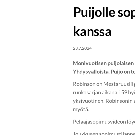
Puijolle s
kanssa
23.7.2024
Monivuotisen puijolaisen 
Yhdysvalloista. Puijo on 
Robinson on Mestaruusliig
runkosarjan aikana 159 hy
yksivuotinen. Robinsonin 
myötä.
Pelaajasopimusvideon löy
Joukkueen sopimustilann