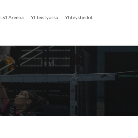
SLVI Areena
Yhteistyössä
Yhteystiedot