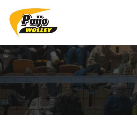
Siirry
sivun
sisältöön
Sivuston etusivulle