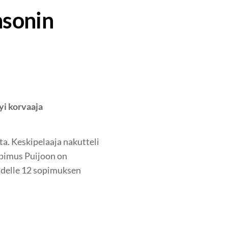
nsonin
yi korvaaja
a. Keskipelaaja nakutteli
opimus Puijoon on
udelle 12 sopimuksen