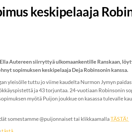
opimus keskipelaaja Robi
Ella Autereen siirryttyä ulkomaankentille Ranskaan, löyt
tehnyt sopimuksen keskipelaaja Deja Robinsonin kanssa.
an yleisölle tuttu jo viime kaudelta Nurmon Jymyn paidast
ökkäyspistettä ja 43 torjuntaa. 24-vuotiaan Robinsonin s
sopimuksen myötä Puijon joukkue on kasassa tulevalle ka
dät somestamme @puijonnaiset tai klikkaamalla
TÄSTÄ!
e
tästä.