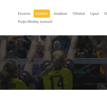
Etusivu
Uutiset
Joukkue
Ottelut
Liput
I
Puijo Wolley Juniorit