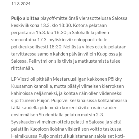
11.3.2024
Puijo aloittaa
playoff-mittelönsä vierasottelussa Salossa
keskiviikkona 13.3. klo 18:30. Kotona pelataan
perjantaina 15.3. klo 18:30 ja Salohallilla jälleen
sunnuntaina 17.3. myöskin viikonloppuottelulle
poikkeuksellisesti 18:30. Neljäs ja viides ottelu pelataan
tarvittaessa samoin kahden päivän välein Kuopiossa ja
Salossa. Pelirytmi on siis tiivis ja matkustamista tulee
riittämään.
LP Viesti oli pitkään Mestaruusliigan kakkonen Pölkky
Kuusamon kannoilla, mutta päätyi viimeisen kierroksen
kahinoissa neljänneksi, ja kohtaa näin ollen viidenneksi
sijoittuneen Puijon. Puijo vei keskinäisissä kohtaamisissa
tällä kaudella pidemmän korren häviten vain kauden
ensimmäisen Studentialla pelatun matsin 2-3.
Syyskauden viimeinen ottelu pelattiin Salossa ja sieltä
palattiin Kuopioon iloisina viisieräisen voitto taskussa.
Helmikuussa Puijo onnistui kukistamaan salolaiset koti-