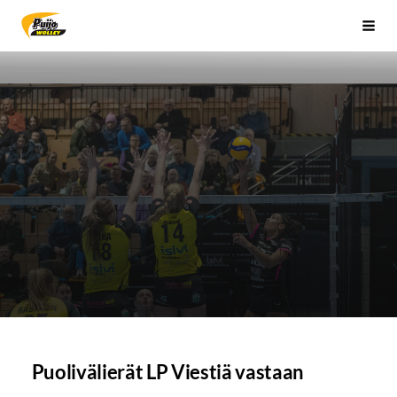
Siirry
Sivuston etusivulle
Vali
sivun
sisältöön
Puolivälierät LP Viestiä vastaan