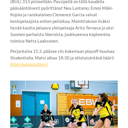
(BUL) 313 pisteellään. Passipeliä on tällä kaudella
pääsääntöisesti pyörittänyt Nea Luntamo. Emmi Mäki-
Kojola ja ranskalainen Clemence Garcia saivat
keskipelaajista eniten peliaikaa. Mainittakoon lisäksi
hyvää kautta pelaava yleispelaaja Arita Ternava ja yksi
Suomen parhaista liberoista, joukkueensa kapteenina
toimiva Netta Laaksonen.
Perjantaina 15.3. pääsee siis kokemaan playoff-huumaa
Studentialla. Matsi alkaa 18:30 ja otteluisäntänä häärii
Kliini Autokäsittely!