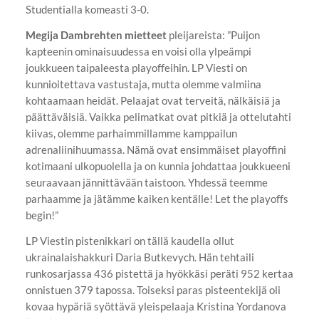
Studentialla komeasti 3-0.
Megija Dambrehten mietteet
pleijareista: ”Puijon
kapteenin ominaisuudessa en voisi olla ylpeämpi
joukkueen taipaleesta playoffeihin. LP Viesti on
kunnioitettava vastustaja, mutta olemme valmiina
kohtaamaan heidät. Pelaajat ovat terveitä, nälkäisiä ja
päättäväisiä. Vaikka pelimatkat ovat pitkiä ja ottelutahti
kiivas, olemme parhaimmillamme kamppailun
adrenaliinihuumassa. Nämä ovat ensimmäiset playoffini
kotimaani ulkopuolella ja on kunnia johdattaa joukkueeni
seuraavaan jännittävään taistoon. Yhdessä teemme
parhaamme ja jätämme kaiken kentälle! Let the playoffs
begin!”
LP Viestin pistenikkari on tällä kaudella ollut
ukrainalaishakkuri Daria Butkevych. Hän tehtaili
runkosarjassa 436 pistettä ja hyökkäsi peräti 952 kertaa
onnistuen 379 tapossa. Toiseksi paras pisteentekijä oli
kovaa hypäriä syöttävä yleispelaaja Kristina Yordanova