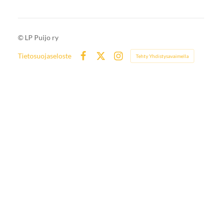
©
LP Puijo ry
Tietosuojaseloste
Tehty Yhdistysavaimella
Facebook
X
Instagram