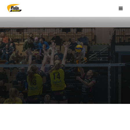
Siirry
Sivuston etusivulle
Valik
sivun
sisältöön