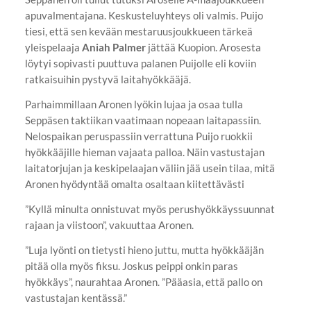
apuvalmentajana. Keskusteluyhteys oli valmis. Puijo
tiesi, että sen kevään mestaruusjoukkueen tärkeä
yleispelaaja
Aniah Palmer
jättää Kuopion. Arosesta
löytyi sopivasti puuttuva palanen Puijolle eli koviin
ratkaisuihin pystyvä laitahyökkääjä.
Parhaimmillaan Aronen lyökin lujaa ja osaa tulla
Seppäsen taktiikan vaatimaan nopeaan laitapassiin.
Nelospaikan peruspassiin verrattuna Puijo ruokkii
hyökkääjille hieman vajaata palloa. Näin vastustajan
laitatorjujan ja keskipelaajan väliin jää usein tilaa, mitä
Aronen hyödyntää omalta osaltaan kiitettävästi
”Kyllä minulta onnistuvat myös perushyökkäyssuunnat
rajaan ja viistoon”, vakuuttaa Aronen.
”Luja lyönti on tietysti hieno juttu, mutta hyökkääjän
pitää olla myös fiksu. Joskus peippi onkin paras
hyökkäys”, naurahtaa Aronen. ”Pääasia, että pallo on
vastustajan kentässä.”