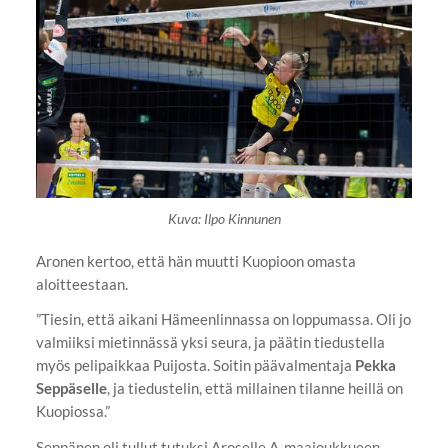
Kuva: Ilpo Kinnunen
Aronen kertoo, että hän muutti Kuopioon omasta
aloitteestaan.
”Tiesin, että aikani Hämeenlinnassa on loppumassa. Oli jo
valmiiksi mietinnässä yksi seura, ja päätin tiedustella
myös pelipaikkaa Puijosta. Soitin päävalmentaja
Pekka
Seppäselle
, ja tiedustelin, että millainen tilanne heillä on
Kuopiossa.”
Seppänen oli tullut tutuksi Aroselle A-maajoukkueen