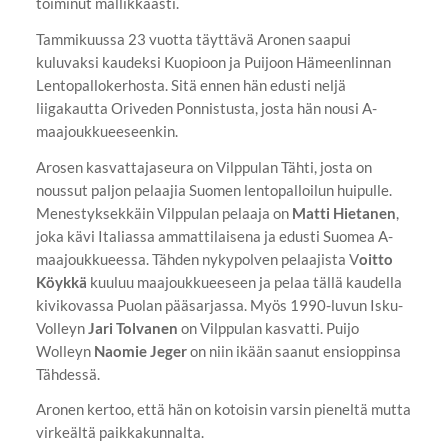
toiminut mallikkaasti.
Tammikuussa 23 vuotta täyttävä Aronen saapui
kuluvaksi kaudeksi Kuopioon ja Puijoon Hämeenlinnan
Lentopallokerhosta. Sitä ennen hän edusti neljä
liigakautta Oriveden Ponnistusta, josta hän nousi A-
maajoukkueeseenkin.
Arosen kasvattajaseura on Vilppulan Tähti, josta on
noussut paljon pelaajia Suomen lentopalloilun huipulle.
Menestyksekkäin Vilppulan pelaaja on
Matti Hietanen
,
joka kävi Italiassa ammattilaisena ja edusti Suomea A-
maajoukkueessa. Tähden nykypolven pelaajista V
oitto
Köykkä
kuuluu maajoukkueeseen ja pelaa tällä kaudella
kivikovassa Puolan pääsarjassa. Myös 1990-luvun Isku-
Volleyn
Jari Tolvanen
on Vilppulan kasvatti. Puijo
Wolleyn
Naomie Jeger
on niin ikään saanut ensioppinsa
Tähdessä.
Aronen kertoo, että hän on kotoisin varsin pieneltä mutta
virkeältä paikkakunnalta.