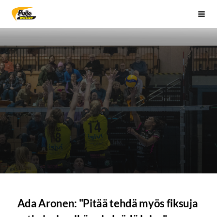
Siirry
Sivuston etusivulle
Vali
sivun
sisältöön
Ada Aronen: "Pitää tehdä myös fiksuja