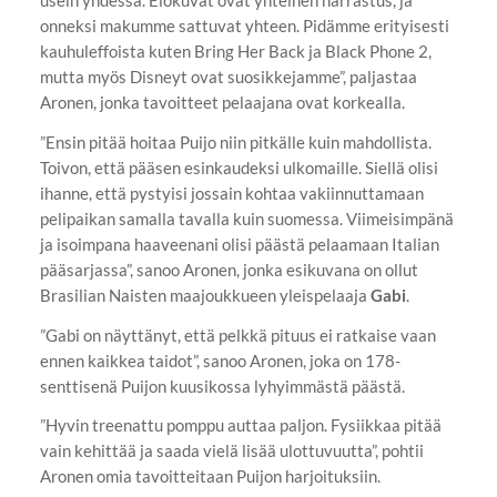
usein yhdessä. Elokuvat ovat yhteinen harrastus, ja
onneksi makumme sattuvat yhteen. Pidämme erityisesti
kauhuleffoista kuten Bring Her Back ja Black Phone 2,
mutta myös Disneyt ovat suosikkejamme”, paljastaa
Aronen, jonka tavoitteet pelaajana ovat korkealla.
”Ensin pitää hoitaa Puijo niin pitkälle kuin mahdollista.
Toivon, että pääsen esinkaudeksi ulkomaille. Siellä olisi
ihanne, että pystyisi jossain kohtaa vakiinnuttamaan
pelipaikan samalla tavalla kuin suomessa. Viimeisimpänä
ja isoimpana haaveenani olisi päästä pelaamaan Italian
pääsarjassa”, sanoo Aronen, jonka esikuvana on ollut
Brasilian Naisten maajoukkueen yleispelaaja
Gabi
.
”Gabi on näyttänyt, että pelkkä pituus ei ratkaise vaan
ennen kaikkea taidot”, sanoo Aronen, joka on 178-
senttisenä Puijon kuusikossa lyhyimmästä päästä.
”Hyvin treenattu pomppu auttaa paljon. Fysiikkaa pitää
vain kehittää ja saada vielä lisää ulottuvuutta”, pohtii
Aronen omia tavoitteitaan Puijon harjoituksiin.