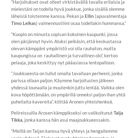
”Harjoitukset ovat olleet virkistävällä tavalla erilaisia ja
mielestäni on todella hyvä joukkue, jonka sisällä olemme
läheisiä toistemme kanssa. Pekan ja
Ellin
(apuvalmentaja
Timo Leikas
) valmennustiimi osaa todellakin hommansa.”
”Kuopio on minusta sopivan kokoinen kaupunki, jossa
olen pärjännyt hyvin. Aluksi pelkäsin, että keskustassa
olevan kämppäni ympäristö voi olla rauhaton, mutta
kaupungissa on rauhallinen ja turvallinen olo”, kertoo
pelaaja, joka keskittyy nyt pääasiassa lentopalloon.
”Joukkueesta on tullut omalla tavallaan perheeni, jonka
parissa ollaan paljon. Käymme harjoitusten jälkeen
yhdessä lounaalla ja muutenkin juttu lentää. Vaikka olen
kova höpöttämään, on ympärillä onneksi paljon ihan yhtä
puheliaita kavereita”, kiittää Aronen yhteishenkeä.
Pelireissuilla Arosen kämppikseksi on valikoitunut
Taija
Tikka
, jonka kanssa hän asui maajoukkueessakin.
”Meillä on Taijan kanssa hyvä yhteys ja hengailemme