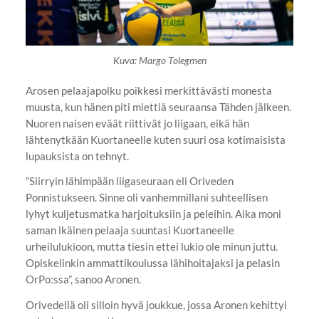
Kuva: Margo Tolegmen
Arosen pelaajapolku poikkesi merkittävästi monesta
muusta, kun hänen piti miettiä seuraansa Tähden jälkeen.
Nuoren naisen eväät riittivät jo liigaan, eikä hän
lähtenytkään Kuortaneelle kuten suuri osa kotimaisista
lupauksista on tehnyt.
”Siirryin lähimpään liigaseuraan eli Oriveden
Ponnistukseen. Sinne oli vanhemmillani suhteellisen
lyhyt kuljetusmatka harjoituksiin ja peleihin. Aika moni
saman ikäinen pelaaja suuntasi Kuortaneelle
urheilulukioon, mutta tiesin ettei lukio ole minun juttu.
Opiskelinkin ammattikoulussa lähihoitajaksi ja pelasin
OrPo:ssa”, sanoo Aronen.
Orivedellä oli silloin hyvä joukkue, jossa Aronen kehittyi