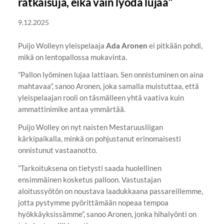
ratkaisuja, eikä vain lyödä lujaa"
9.12.2025
Puijo Wolleyn yleispelaaja
Ada Aronen
ei pitkään pohdi,
mikä on lentopallossa mukavinta.
”Pallon lyöminen lujaa lattiaan. Sen onnistuminen on aina
mahtavaa”, sanoo Aronen, joka samalla muistuttaa, että
yleispelaajan rooli on täsmälleen yhtä vaativa kuin
ammattinimike antaa ymmärtää.
Puijo Wolley on nyt naisten Mestaruusliigan
kärkipaikalla, minkä on pohjustanut erinomaisesti
onnistunut vastaanotto.
”Tarkoituksena on tietysti saada huolellinen
ensimmäinen kosketus palloon. Vastustajan
aloitussyötön on noustava laadukkaana passareillemme,
jotta pystymme pyörittämään nopeaa tempoa
hyökkäyksissämme”, sanoo Aronen, jonka hihalyönti on