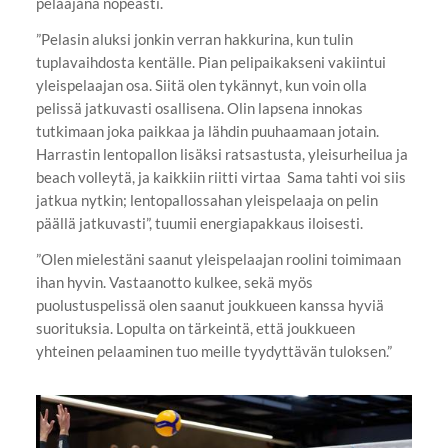
pelaajana nopeasti.
”Pelasin aluksi jonkin verran hakkurina, kun tulin
tuplavaihdosta kentälle. Pian pelipaikakseni vakiintui
yleispelaajan osa. Siitä olen tykännyt, kun voin olla
pelissä jatkuvasti osallisena. Olin lapsena innokas
tutkimaan joka paikkaa ja lähdin puuhaamaan jotain.
Harrastin lentopallon lisäksi ratsastusta, yleisurheilua ja
beach volleytä, ja kaikkiin riitti virtaa Sama tahti voi siis
jatkua nytkin; lentopallossahan yleispelaaja on pelin
päällä jatkuvasti”, tuumii energiapakkaus iloisesti.
”Olen mielestäni saanut yleispelaajan roolini toimimaan
ihan hyvin. Vastaanotto kulkee, sekä myös
puolustuspelissä olen saanut joukkueen kanssa hyviä
suorituksia. Lopulta on tärkeintä, että joukkueen
yhteinen pelaaminen tuo meille tyydyttävän tuloksen.”