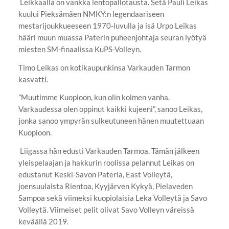
Leikkaalla on vankka lentopallotausta. Setä Pauli Leikas
kuului Pieksämäen NMKY:n legendaariseen
mestarijoukkueeseen 1970-luvulla ja isä Urpo Leikas
hääri muun muassa Paterin puheenjohtaja seuran lyötyä
miesten SM-finaalissa KuPS-Volleyn.
Timo Leikas on kotikaupunkinsa Varkauden Tarmon
kasvatti.
”Muutimme Kuopioon, kun olin kolmen vanha.
Varkaudessa olen oppinut kaikki kujeeni”, sanoo Leikas,
jonka sanoo ympyrän sulkeutuneen hänen muutettuaan
Kuopioon.
Liigassa hän edusti Varkauden Tarmoa. Tämän jälkeen
yleispelaajan ja hakkurin roolissa pelannut Leikas on
edustanut Keski-Savon Pateria, East Volleytä,
joensuulaista Rientoa, Kyyjärven Kykyä, Pielaveden
Sampoa sekä viimeksi kuopiolaisia Leka Volleytä ja Savo
Volleytä. Viimeiset pelit olivat Savo Volleyn väreissä
keväällä 2019.