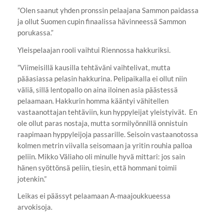
”Olen saanut yhden pronssin pelaajana Sammon paidassa
ja ollut Suomen cupin finaalissa hävinneessä Sammon
porukassa.”
Yleispelaajan rooli vaihtui Riennossa hakkuriksi.
”Viimeisillä kausilla tehtäväni vaihtelivat, mutta
pääasiassa pelasin hakkurina. Pelipaikalla ei ollut niin
väliä, sillä lentopallo on aina iloinen asia päästessä
pelaamaan. Hakkurin homma kääntyi vähitellen
vastaanottajan tehtäviin, kun hyppyleijat yleistyivät. En
ole ollut paras nostaja, mutta sormilyönnillä onnistuin
raapimaan hyppyleijoja passarille. Seisoin vastaanotossa
kolmen metrin viivalla seisomaan ja yritin rouhia palloa
peliin. Mikko Väliaho oli minulle hyvä mittari: jos sain
hänen syöttönsä peliin, tiesin, että hommani toimii
jotenkin.”
Leikas ei päässyt pelaamaan A-maajoukkueessa
arvokisoja.