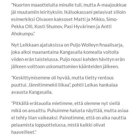
”Nuorten maaotteluita minulle tuli, mutta A-maajoukkue
jäi muutamiin leirityksiin. Ikäluokassani pelasivat silloin
esimerkiksi Oivasen kaksoset Matti ja Mikko, Simo-
Pekka Olli, Kosti Shumov, Pasi Hyvärinen ja Antti
Ahokumpu.”
Nyt Leikkaan ajatuksissa on Puijo Wolleyn finaalisarja,
joka alkoi maanantaina Kangasalla komealla voitolla
viiden erän taistelussa. Puijo nousi kahden hävityn erän
jälkeen voittoon uskomattomien käänteiden jälkeen.
”Keskittymisemme oli hyvää, mutta tietty rentous
puuttui. Jännitimmekö liikaa”, pohtii Leikas hankalaa
avausta Kangasalla.
”Pitkällä erätauolla mietimme, että olemme nyt siellä
mikä on ansaittu. Puhuimme halusta näyttää, mutta asiaa
ei tehty liian vaikeaksi. Painotimme, että on aika nauttia
pelaamista loppuottelussa, mistä kaikki olivat
haaveilleet.”