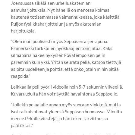
Joensuussa sikäläisen urheiluakatemian
aamuharjoituksia. Nyt hänellä on menossa kolmas
kautensa totisemmassa valmennuksessa, joka käsittää
Puijon fysiikkaharjoittelun ja myös akatemian
harjoituksia.
”Olen monipuolisesti myös Seppäsen arjen apuna.
Esimerkiksi tarkkailen hyökkääjien toimintaa. Kaksi
silmäparia näkee nykyisen kovatempoisen pelin
paremmin kuin yksi. Yritän seurata peliä, katsoa tiettyjä
asioita uudelleen ja pohtia, että onko jotain mihin pitää
reagoida.”
Leikkaalla peli pyörii videolla noin 5-7 sekunnin viiveellä.
Kuvaruudulta hän voi näyttää havaintonsa Seppäselle.
”Jollekin pelaajalle annan myös suoraan vinkkejä. mutta
isot ratkaisut ovat yleensä Seppäsen huomassa. Minulta
menee Pekalle viestejä, ja hän tekee tarvittaessa
päätökset.”