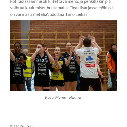
kotiluolassamme oli kiitettävä meno, ja penkilläkin piti
vaihtaa kuulumiset huutamalla. Finaalisarjassa mökissä
on varmasti meteliä”, odottaa Timo Leikas.
Kuva: Margo Tolegmen
©
LP Puijo ry