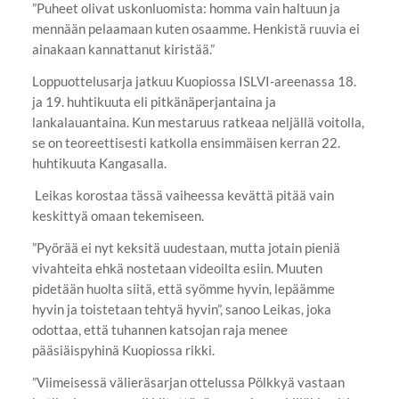
”Puheet olivat uskonluomista: homma vain haltuun ja
mennään pelaamaan kuten osaamme. Henkistä ruuvia ei
ainakaan kannattanut kiristää.”
Loppuottelusarja jatkuu Kuopiossa ISLVI-areenassa 18.
ja 19. huhtikuuta eli pitkänäperjantaina ja
lankalauantaina. Kun mestaruus ratkeaa neljällä voitolla,
se on teoreettisesti katkolla ensimmäisen kerran 22.
huhtikuuta Kangasalla.
Leikas korostaa tässä vaiheessa kevättä pitää vain
keskittyä omaan tekemiseen.
”Pyörää ei nyt keksitä uudestaan, mutta jotain pieniä
vivahteita ehkä nostetaan videoilta esiin. Muuten
pidetään huolta siitä, että syömme hyvin, lepäämme
hyvin ja toistetaan tehtyä hyvin”, sanoo Leikas, joka
odottaa, että tuhannen katsojan raja menee
pääsiäispyhinä Kuopiossa rikki.
”Viimeisessä välieräsarjan ottelussa Pölkkyä vastaan