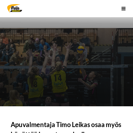
Siirry
Sivuston etusivulle
Vali
sivun
sisältöön
Apuvalmentaja Timo Leikas osaa myös