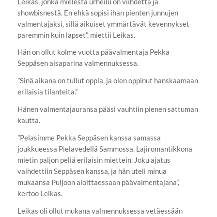
Leikas, jonka mielestä urheilu on viihdettä ja
showbisnestä. En ehkä sopisi ihan pienten junnujen
valmentajaksi, sillä aikuiset ymmärtävät kevennykset
paremmin kuin lapset”, miettii Leikas.
Hän on ollut kolme vuotta päävalmentaja Pekka
Seppäsen aisaparina valmennuksessa.
”Sinä aikana on tullut oppia, ja olen oppinut hanskaamaan
erilaisia tilanteita.”
Hänen valmentajauransa pääsi vauhtiin pienen sattuman
kautta.
”Pelasimme Pekka Seppäsen kanssa samassa
joukkueessa Pielavedellä Sammossa. Lajiromantikkona
mietin paljon peliä erilaisin miettein. Joku ajatus
vaihdettiin Seppäsen kanssa, ja hän uteli minua
mukaansa Puijoon aloittaessaan päävalmentajana”,
kertoo Leikas.
Leikas oli ollut mukana valmennuksessa vetäessään