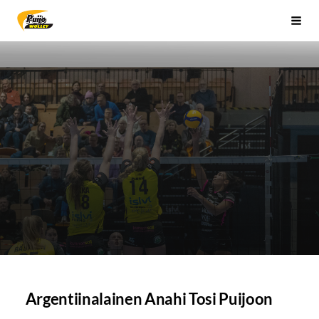
Siirry
Sivuston etusivulle
Vali
sivun
sisältöön
Argentiinalainen Anahi Tosi Puijoon