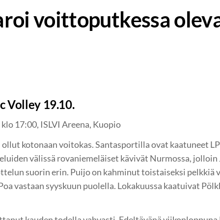
roi voittoputkessa olev
c Volley 19.10.
klo 17:00, ISLVI Areena, Kuopio
ollut kotonaan voitokas. Santasportilla ovat kaatuneet LP
uiden välissä rovaniemeläiset kävivät Nurmossa, jolloin 
ttelun suorin erin. Puijo on kahminut toistaiseksi pelkkiä 
rPoa vastaan syyskuun puolella. Lokakuussa kaatuivat Pölk
ttanut kauden todella vahvasti. Edeltävänä viikonloppuna 