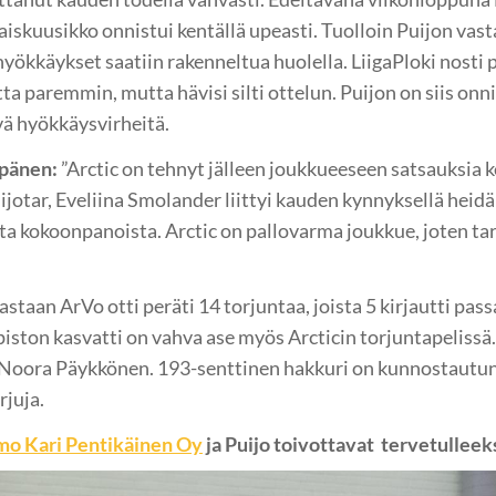
laiskuusikko onnistui kentällä upeasti. Tuolloin Puijon vas
 hyökkäykset saatiin rakenneltua huolella. LiigaPloki nosti p
a paremmin, mutta hävisi silti ottelun. Puijon on siis on
vä hyökkäysvirheitä.
pänen:
”Arctic on tehnyt jälleen joukkueeseen satsauksia 
jotar, Eveliina Smolander liittyi kauden kynnyksellä heidän
ta kokoonpanoista. Arctic on pallovarma joukkue, joten ta
astaan ArVo otti peräti 14 torjuntaa, joista 5 kirjautti pa
iston kasvatti on vahva ase myös Arcticin torjuntapelissä.
 Noora Päykkönen. 193-senttinen hakkuri on kunnostautu
rjuja.
o Kari Pentikäinen Oy
ja Puijo toivottavat tervetulleek