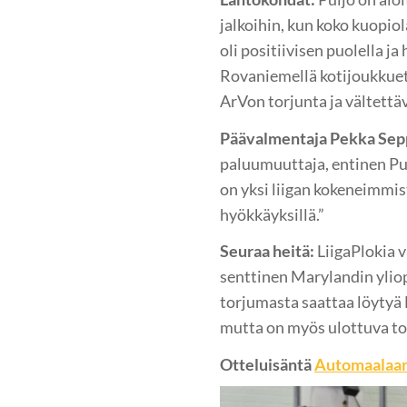
jalkoihin, kun koko kuopio
oli positiivisen puolella ja
Rovaniemellä kotijoukkuett
ArVon torjunta ja vältettä
Päävalmentaja Pekka Sep
paluumuuttaja, entinen Pui
on yksi liigan kokeneimmis
hyökkäyksillä.”
Seuraa heitä:
LiigaPlokia v
senttinen Marylandin yliop
torjumasta saattaa löytyä
mutta on myös ulottuva to
Otteluisäntä
Automaalaam