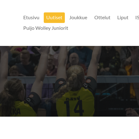
Etusivu
Uutiset
Joukkue
Ottelut
Liput
I
Puijo Wolley Juniorit