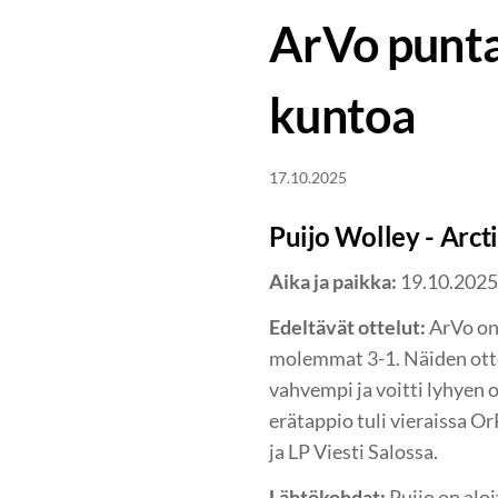
ArVo punta
kuntoa
17.10.2025
Puijo Wolley - Arcti
Aika ja paikka:
19.10.2025 
Edeltävät ottelut:
ArVo on 
molemmat 3-1. Näiden ottel
vahvempi ja voitti lyhyen o
erätappio tuli vieraissa O
ja LP Viesti Salossa.
Lähtökohdat:
Puijo on aloi