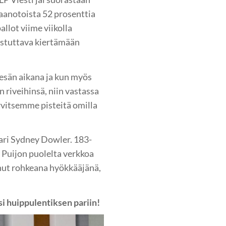
taanotoista 52 prosenttia
allot viime viikolla
nistuttava kiertämään
kesän aikana ja kun myös
 riveihinsä, niin vastassa
rvitsemme pisteitä omilla
ssari Sydney Dowler. 183-
 Puijon puolelta verkkoa
nut rohkeana hyökkääjänä,
si huippulentiksen pariin!