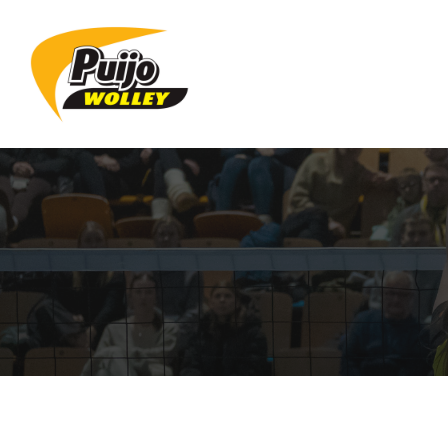
Siirry
sivun
sisältöön
Sivuston etusivulle