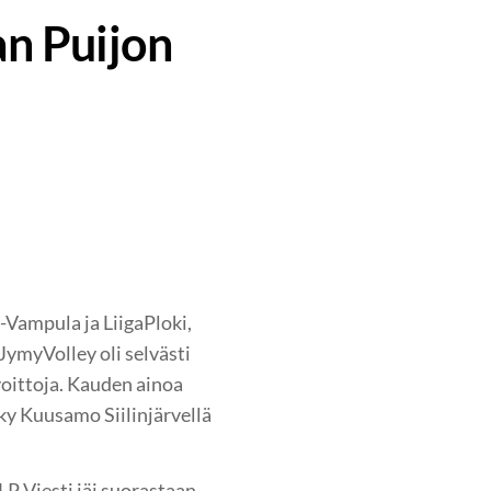
an Puijon
-Vampula ja LiigaPloki,
JymyVolley oli selvästi
voittoja. Kauden ainoa
ky Kuusamo Siilinjärvellä
LP Viesti jäi suorastaan