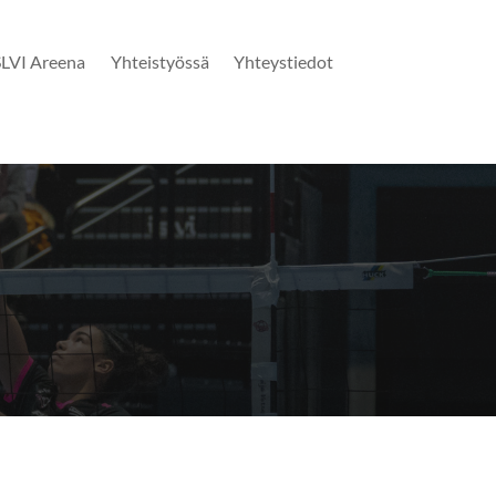
SLVI Areena
Yhteistyössä
Yhteystiedot