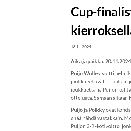
Cup-finalis
kierroksell
18.11.2024
Aika ja paikka: 20.11.202
Puijo Wolley
voitti helmi
joukkueet ovat nokikkain 
joukkuetta, ja Puijon koht
ottelusta. Samaan aikaan k
Puijo ja Pölkky
ovat kohdan
enää nähdä vastakkain. Mo
Puijon 3-2 -kotivoitto, jo