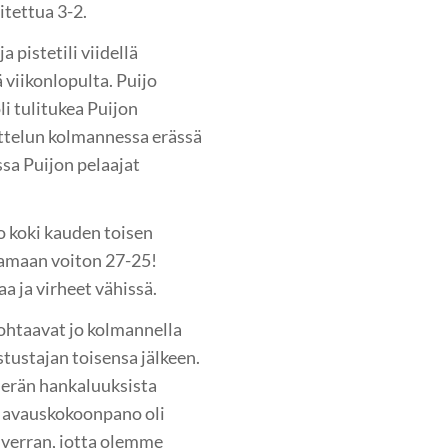
tettua 3-2.
 pistetili viidellä
 viikonlopulta. Puijo
i tulitukea Puijon
Ottelun kolmannessa erässä
ssa Puijon pelaajat
 koki kauden toisen
iraamaan voiton 27-25!
a ja virheet vähissä.
 kohtaavat jo kolmannella
stustajan toisensa jälkeen.
 erän hankaluuksista
a avauskokoonpano oli
 verran, jotta olemme