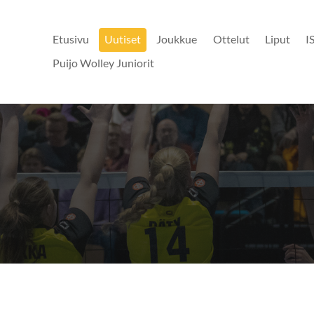
Etusivu
Uutiset
Joukkue
Ottelut
Liput
I
Puijo Wolley Juniorit