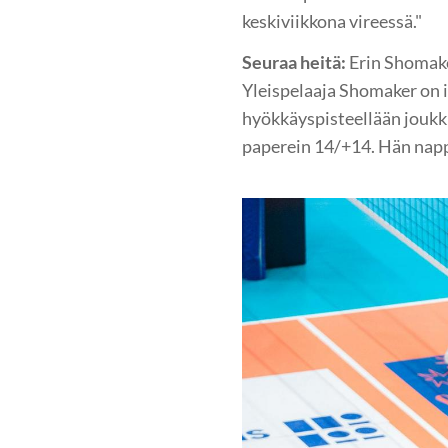
keskiviikkona vireessä."
Seuraa heitä:
Erin Shomake
Yleispelaaja Shomaker on il
hyökkäyspisteellään joukku
paperein 14/+14. Hän nappa