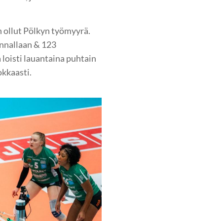
 ollut Pölkyn työmyyrä.
junnallaan & 123
 loisti lauantaina puhtain
okkaasti.