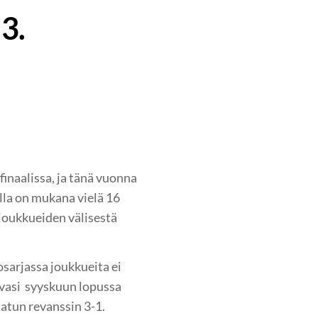
 3.
naalissa, ja tänä vuonna
lla on mukana vielä 16
joukkueiden välisestä
sarjassa joukkueita ei
avasi syyskuun lopussa
latun revanssin 3-1.