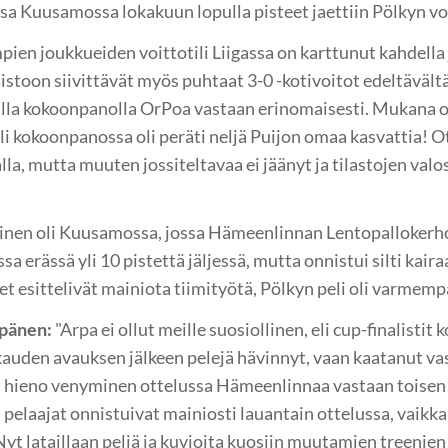
 Kuusamossa lokakuun lopulla pisteet jaettiin Pölkyn voi
en joukkueiden voittotili Liigassa on karttunut kahdella ja
istoon siivittävät myös puhtaat 3-0 -kotivoitot edeltävältä
lla kokoonpanolla OrPoa vastaan erinomaisesti. Mukana ol
li kokoonpanossa oli peräti neljä Puijon omaa kasvattia! 
lla, mutta muuten jossiteltavaa ei jäänyt ja tilastojen valo
nen oli Kuusamossa, jossa Hämeenlinnan Lentopallokerho
ssa erässä yli 10 pistettä jäljessä, mutta onnistui silti ka
esittelivät mainiota tiimityötä, Pölkyn peli oli varmempa
pänen:
"Arpa ei ollut meille suosiollinen, eli cup-finalistit
 kauden avauksen jälkeen pelejä hävinnyt, vaan kaatanut va
n hieno venyminen ottelussa Hämeenlinnaa vastaan toisen
pelaajat onnistuivat mainiosti lauantain ottelussa, vaikk
yt lataillaan peliä ja kuvioita kuosiin muutamien treenien