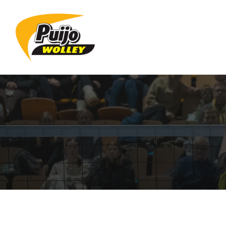
Siirry
sivun
sisältöön
Sivuston etusivulle