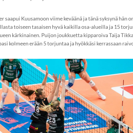
r saapui Kuusamoon viime keväänä ja tänä syksynä hän on
lasta toiseen tasaisen hyvä kaikilla osa-alueilla ja 15 tor
een kärkinainen. Puijon joukkuetta kipparoiva Taija Tikka
si kolmeen erään 5 torjuntaa ja hyökkäsi kerrassaan raiv