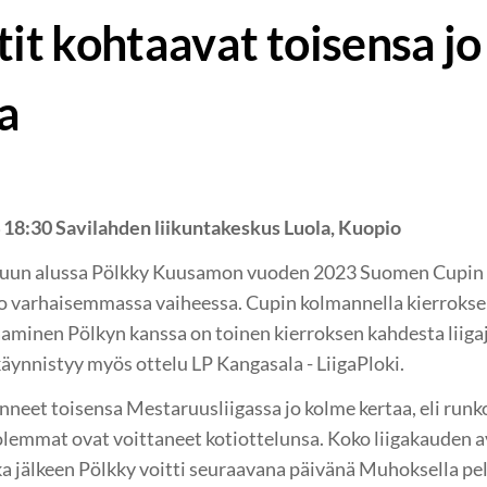
tit kohtaavat toisensa jo
a
4 18:30 Savilahden liikuntakeskus Luola, Kuopio
kuun alussa Pölkky Kuusamon vuoden 2023 Suomen Cupin fi
jo varhaisemmassa vaiheessa. Cupin kolmannella kierrokse
aaminen Pölkyn kanssa on toinen kierroksen kahdesta liiga
äynnistyy myös ottelu LP Kangasala - LiigaPloki.
neet toisensa Mestaruusliigassa jo kolme kertaa, eli runko
lemmat ovat voittaneet kotiottelunsa. Koko liigakauden 
nka jälkeen Pölkky voitti seuraavana päivänä Muhoksella pe