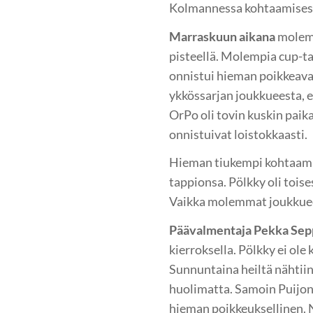
Kolmannessa kohtaamisessa
Marraskuun aikana
molempi
pisteellä. Molempia cup-ta
onnistui hieman poikkeava
ykkössarjan joukkueesta, e
OrPo oli tovin kuskin paika
onnistuivat loistokkaasti.
Hieman tiukempi kohtaami
tappionsa. Pölkky oli toise
Vaikka molemmat joukkueet 
Päävalmentaja Pekka Sep
kierroksella. Pölkky ei ole
Sunnuntaina heiltä nähtii
huolimatta. Samoin Puijon 
hieman poikkeuksellinen. N