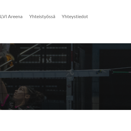
SLVI Areena
Yhteistyössä
Yhteystiedot