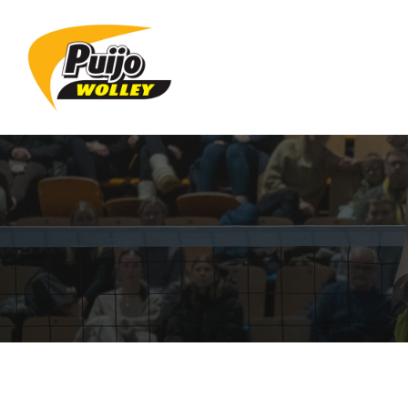
Siirry
sivun
sisältöön
Sivuston etusivulle