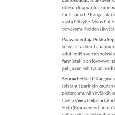
Lähtökohdat:
Joukkueet ko
ottelun lopputulos kiinno
luotsaama LP Kangasala on 
vasta Pölkylle. Myös Puijo
terveysmurheiden sävytt
Päävalmentaja Pekka Sep
selvästi takkiin. Lauantai
ollut jonkin verran poissaol
farmistakin on löytynyt ra
peli ja sen kehitys on meill
Seuraa heitä:
LP Kangasalan
loistanut parinkin kauden 
pisterohmu niin hyökkäyksi
libero Veera Help sai tälle
Help (Kiuruveden Luomu-Vol
palloa näyttävästi milloin 