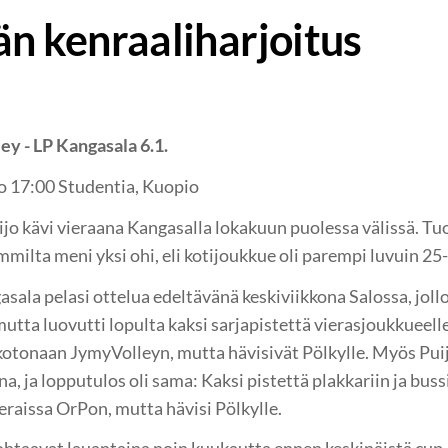
än kenraaliharjoitus
y - LP Kangasala 6.1.
o 17:00 Studentia, Kuopio
jo kävi vieraana Kangasalla lokakuun puolessa välissä. Tu
mmilta meni yksi ohi, eli kotijoukkue oli parempi luvuin 25
sala pelasi ottelua edeltävänä keskiviikkona Salossa, jollo
mutta luovutti lopulta kaksi sarjapistettä vierasjoukkueel
kotonaan JymyVolleyn, mutta hävisivät Pölkylle. Myös Puijo
a, ja lopputulos oli sama: Kaksi pistettä plakkariin ja bus
ieraissa OrPon, mutta hävisi Pölkylle.