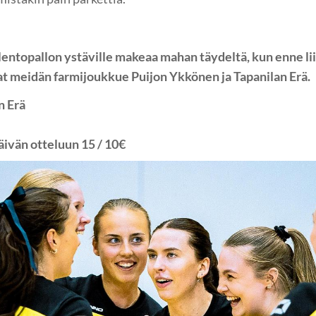
lentopallon ystäville makeaa mahan täydeltä, kun enne li
vat meidän farmijoukkue Puijon Ykkönen ja Tapanilan Erä.
n Erä
ivän otteluun 15 / 10€