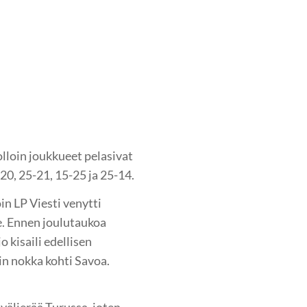
olloin joukkueet pelasivat
-20, 25-21, 15-25 ja 25-14.
in LP Viesti venytti
le. Ennen joulutaukoa
 kisaili edellisen
sin nokka kohti Savoa.