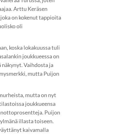
välierää Turussa, joten
ajaa. Arttu Keräsen
 joka on kokenut tappioita
olisko oli
an, koska lokakuussa tuli
gasalankin joukkueessa on
sä näkynyt. Vaihdosta ja
symysmerkki, mutta Puijon
smurheista, mutta on nyt
tilastoissa joukkueensa
anottoprosentteja. Puijon
ylmänä illasta toiseen.
väyttänyt kaivamalla