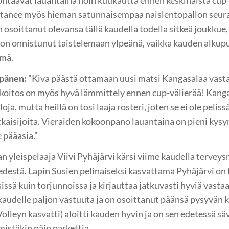
htaavat lauantaina noin kuukautta ennen keskinäistä cup-
stanee myös hieman satunnaisempaa naislentopallon seura
osoittanut olevansa tällä kaudella todella sitkeä joukkue,
 on onnistunut taistelemaan ylpeänä, vaikka kauden alkupu
ämä.
pänen:
”Kiva päästä ottamaan uusi matsi Kangasalaa vasta
n koitos on myös hyvä lämmittely ennen cup-välierää! Kan
oja, mutta heillä on tosi laaja rosteri, joten se ei ole pelis
tkaisijoita. Vieraiden kokoonpano lauantaina on pieni ky
e pääasia.”
 yleispelaaja Viivi Pyhäjärvi kärsi viime kaudella tervey
edestä. Lapin Susien pelinaiseksi kasvattama Pyhäjärvi on 
ssä kuin torjunnoissa ja kirjauttaa jatkuvasti hyviä vasta
 kaudelle paljon vastuuta ja on osoittanut päänsä pysyvän k
leyn kasvatti) aloitti kauden hyvin ja on sen edetessä sä
mistäkin päin parkettia.