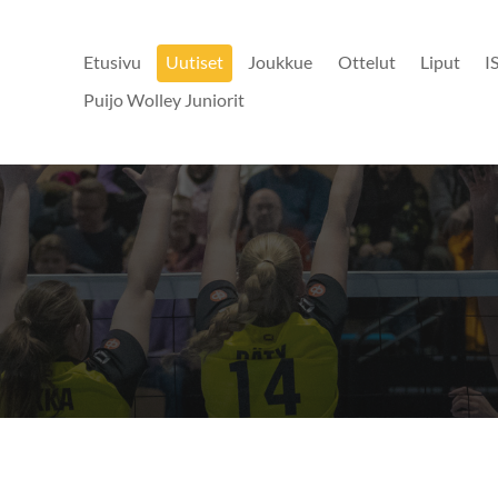
Etusivu
Uutiset
Joukkue
Ottelut
Liput
I
Puijo Wolley Juniorit