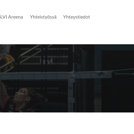
SLVI Areena
Yhteistyössä
Yhteystiedot