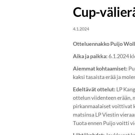
Cup-välier
4.1.2024
Otteluennakko Puijo Wolle
Aika ja paikka:
6.1.2024 kl
Aiemmat kohtaamiset:
Pui
kaksi tasaista erää ja mole
Edeltävät ottelut:
LP Kanga
ottelun viidenteen erään, 
pirkanmaalaiset voittivat 
matsinsa LP Viestin vieraan
Tuota ennen Puijo voitti v