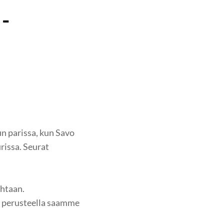
-
n parissa, kun Savo
rissa. Seurat
ohtaan.
n perusteella saamme