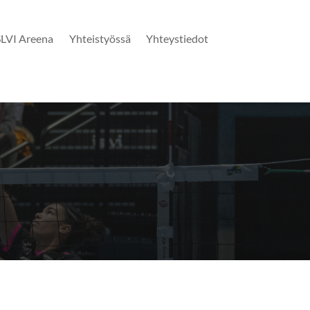
SLVI Areena
Yhteistyössä
Yhteystiedot