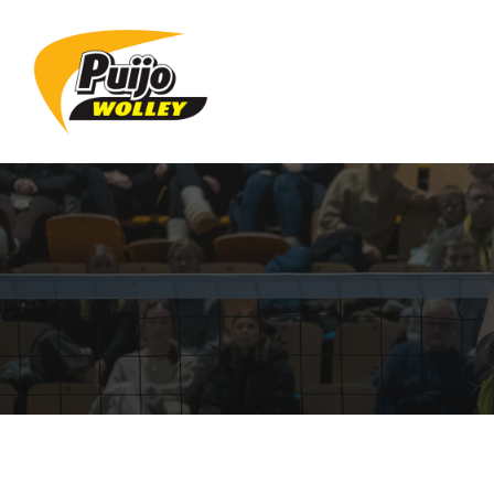
Siirry
sivun
sisältöön
Sivuston etusivulle