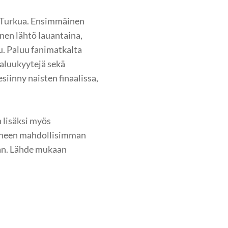
i Turkua. Ensimmäinen
nen lähtö lauantaina,
u. Paluu fanimatkalta
paluukyytejä sekä
siinny naisten finaalissa,
 lisäksi myös
ineen mahdollisimman
aan. Lähde mukaan