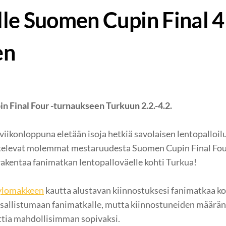
le Suomen Cupin Final 4 
en
 Final Four -turnaukseen Turkuun 2.2.-4.2.
ikonloppuna eletään isoja hetkiä savolaisen lentopalloilu
istelevat molemmat mestaruudesta Suomen Cupin Final Fou
rakentaa fanimatkan lentopalloväelle kohti Turkua!
ylomakkeen
kautta alustavan kiinnostuksesi fanimatkaa k
osallistumaan fanimatkalle, mutta kiinnostuneiden määrä
tia mahdollisimman sopivaksi.