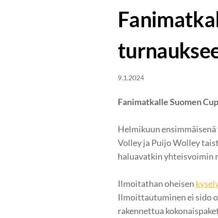
Fanimatkal
turnaukse
9.1.2024
Fanimatkalle Suomen Cupin
Helmikuun ensimmäisenä vi
Volley ja Puijo Wolley ta
haluavatkin yhteisvoimin 
Ilmoitathan oheisen
kysel
Ilmoittautuminen ei sido 
rakennettua kokonaispaket