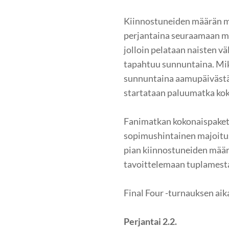
Kiinnostuneiden määrän mu
perjantaina seuraamaan mie
jolloin pelataan naisten v
tapahtuu sunnuntaina. Mikä
sunnuntaina aamupäivästä et
startataan paluumatka ko
Fanimatkan kokonaispaketti
sopimushintainen majoitu
pian kiinnostuneiden määr
tavoittelemaan tuplamest
Final Four -turnauksen aik
Perjantai 2.2.