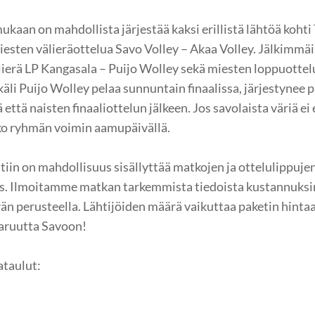
kaan on mahdollista järjestää kaksi erillistä lähtöä koht
sten välieräottelua Savo Volley – Akaa Volley. Jälkimmäi
älierä LP Kangasala – Puijo Wolley sekä miesten loppuottel
li Puijo Wolley pelaa sunnuntain finaalissa, järjestynee 
tä naisten finaaliottelun jälkeen. Jos savolaista väriä ei e
ko ryhmän voimin aamupäivällä.
in on mahdollisuus sisällyttää matkojen ja ottelulippujen
s. Ilmoitamme matkan tarkemmista tiedoista kustannuks
än perusteella. Lähtijöiden määrä vaikuttaa paketin hint
aruutta Savoon!
ataulut: