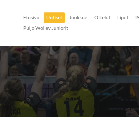
Etusivu
Uutiset
Joukkue
Ottelut
Liput
I
Puijo Wolley Juniorit