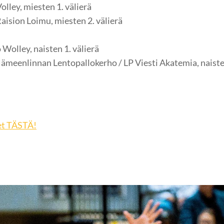
lley, miesten 1. välierä
Raision Loimu, miesten 2. välierä
Wolley, naisten 1. välierä
meenlinnan Lentopallokerho / LP Viesti Akatemia, naisten
et TÄSTÄ!