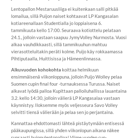
Lentopallon Mestaruusliiga ei kuitenkaan salli pitkää
lomailua, sillä Puijon naiset kohtaavat LP Kangasalan
kotiareenallaan Studentialla jo loppiaisena 6.
tammikuuta kello 17:00. Seuraava kotiottelu pelataan
24.1., jolloin vastaan saapuu JymyVolley Nurmosta. Vuosi
alkaa vauhdikkaasti, sillä tammikuuhun mahtuu
vierasotteluitakin peräti kolme. Puijo käy rokkaamassa
Pihtiputaalla, Huittisissa ja Hämeenlinnassa.
Alkuvuoden kohokohta
koittaa helmikuun
ensimmäisenä viikonloppuna, jolloin Puijo Wolley pelaa
Suomen cupin final four -turnauksessa Turussa. Naiset
alkavat lyödä palloa Kupittaan palloiluhallissa lauantaina
3.2. kello 14:30, jolloin välierä LP Kangasalaa vastaan
käynnistyy. Iloksemme myös veljesseura Savo Volley
selvitti tiensä välierään ja pelaa sen jo perjantaina.
Kannattaa ehdottomasti lähteä pistäytymään entisessä
pääkaupungissa, sillä yhden viikonlopun aikana näkee
runsaasti huippulentopalloa! Viime vuoden cup-