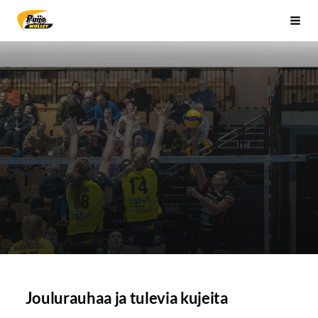
Siirry
Sivuston etusivulle
Vali
sivun
sisältöön
Joulurauhaa ja tulevia kujeita