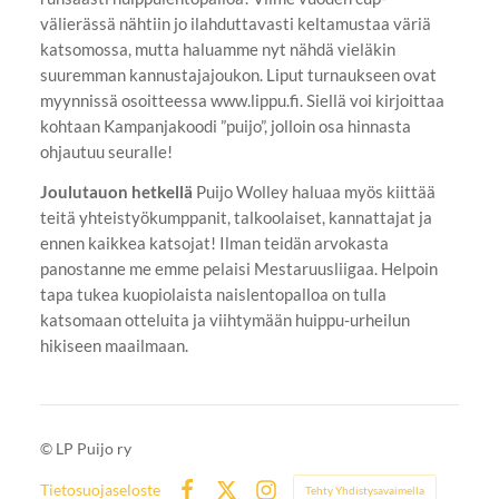
välierässä nähtiin jo ilahduttavasti keltamustaa väriä
katsomossa, mutta haluamme nyt nähdä vieläkin
suuremman kannustajajoukon. Liput turnaukseen ovat
myynnissä osoitteessa www.lippu.fi. Siellä voi kirjoittaa
kohtaan Kampanjakoodi ”puijo”, jolloin osa hinnasta
ohjautuu seuralle!
Joulutauon hetkellä
Puijo Wolley haluaa myös kiittää
teitä yhteistyökumppanit, talkoolaiset, kannattajat ja
ennen kaikkea katsojat! Ilman teidän arvokasta
panostanne me emme pelaisi Mestaruusliigaa. Helpoin
tapa tukea kuopiolaista naislentopalloa on tulla
katsomaan otteluita ja viihtymään huippu-urheilun
hikiseen maailmaan.
©
LP Puijo ry
Tietosuojaseloste
Tehty Yhdistysavaimella