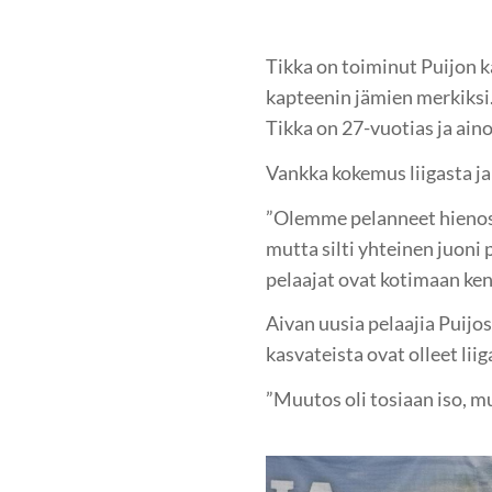
Tikka on toiminut Puijon 
kapteenin jämien merkiksi
Tikka on 27-vuotias ja ain
Vankka kokemus liigasta ja
”Olemme pelanneet hienosti
mutta silti yhteinen juoni 
pelaajat ovat kotimaan ken
Aivan uusia pelaajia Puijo
kasvateista ovat olleet li
”Muutos oli tosiaan iso, m