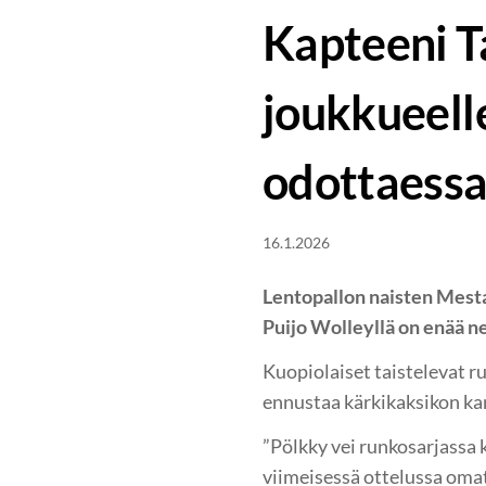
Kapteeni T
joukkueelle
odottaess
16.1.2026
Lentopallon naisten Mestar
Puijo Wolleyllä on enää ne
Kuopiolaiset taistelevat r
ennustaa kärkikaksikon ka
”Pölkky vei runkosarjassa 
viimeisessä ottelussa omat