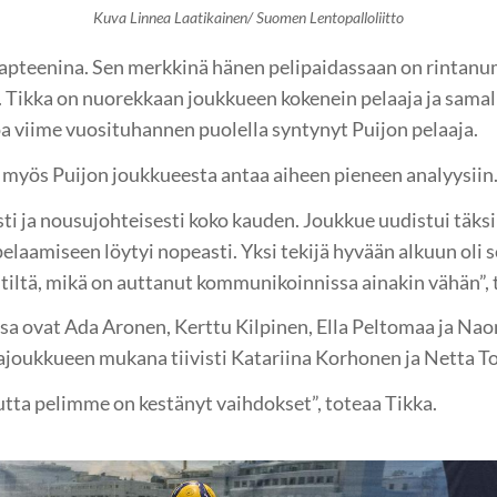
Kuva Linnea Laatikainen/ Suomen Lentopalloliitto
kapteenina. Sen merkkinä hänen pelipaidassaan on rintanu
. Tikka on nuorekkaan joukkueen kokenein pelaaja ja samal
oa viime vuosituhannen puolella syntynyt Puijon pelaaja.
 myös Puijon joukkueesta antaa aiheen pieneen analyysiin
 ja nousujohteisesti koko kauden. Joukkue uudistui täksi 
pelaamiseen löytyi nopeasti. Yksi tekijä hyvään alkuun oli se
tiltä, mikä on auttanut kommunikoinnissa ainakin vähän”, 
ssa ovat Ada Aronen, Kerttu Kilpinen, Ella Peltomaa ja N
igajoukkueen mukana tiivisti Katariina Korhonen ja Netta T
utta pelimme on kestänyt vaihdokset”, toteaa Tikka.