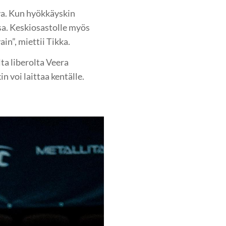
va. Kun hyökkäyskin
a. Keskiosastolle myös
n”, miettii Tikka.
ta liberolta Veera
n voi laittaa kentälle.