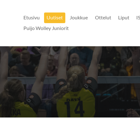
Etusivu
Uutiset
Joukkue
Ottelut
Liput
I
Puijo Wolley Juniorit