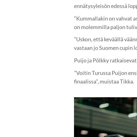
ennätysyleisön edessä lopp
”Kummallakin on vahvat ase
on molemmilla paljon tuli
”Uskon, että keväällä vään
vastaan jo Suomen cupin lo
Puijo ja Pölkky ratkaiseva
”Voitin Turussa Puijon en
finaalissa”, muistaa Tikka.