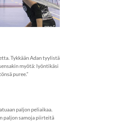
etta. Tykkään Adan tyylistä
ensakin myötä: lyöntikäsi
tönsä puree.”
atuaan paljon peliaikaa.
n paljon samoja piirteitä