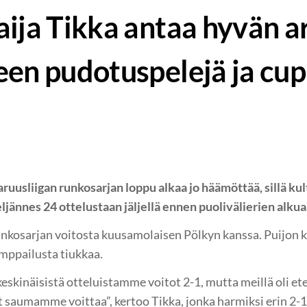
aija Tikka antaa hyvän 
en pudotuspelejä ja cupi
a
uusliigan runkosarjan loppu alkaa jo häämöttää, sillä ku
ljännes 24 ottelustaan jäljellä ennen puolivälierien alkua
unkosarjan voitosta kuusamolaisen Pölkyn kanssa. Puijon k
mppailusta tiukkaa.
keskinäisistä otteluistamme voitot 2-1, mutta meillä oli e
 saumamme voittaa”, kertoo Tikka, jonka harmiksi erin 2-1