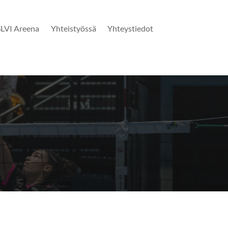
SLVI Areena
Yhteistyössä
Yhteystiedot