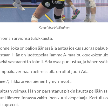
Kuva: Vesa Hallikainen
 oman arvionsa tulokkaista.
onne, joka on paljon äänessä ja antaa joskus suoraa palaut
sestaan. Hän on luottopelaajiamme A-maajoukkuekokemuks
ekä vastaanotto toimii. Ada osaa puolustaa, ja hänen syöt
ämppäkaverinaan pelireissulla on ollut juuri Ada.
eet", Tikka arvioi pienen hymyn myötä.
laitaan voimaa. Hän on parantanut pitkin kautta peliään sa
ollut Hämeenlinnassa vakituinen kuusikkopelaaja. Kertulla o
i kapteeni.