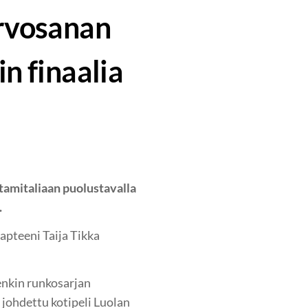
arvosanan
n finaalia
ltamitaliaan puolustavalla
.
apteeni Taija Tikka
tenkin runkosarjan
 johdettu kotipeli Luolan