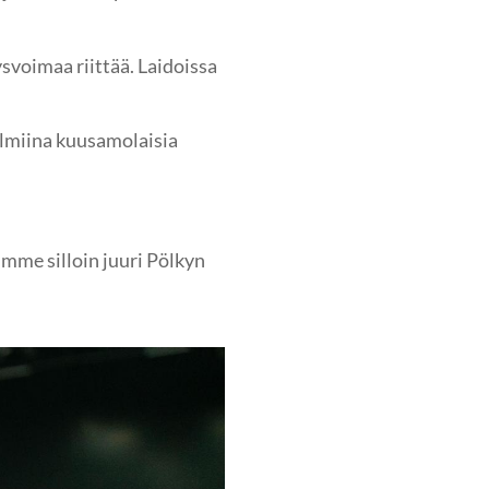
svoimaa riittää. Laidoissa
almiina kuusamolaisia
mme silloin juuri Pölkyn