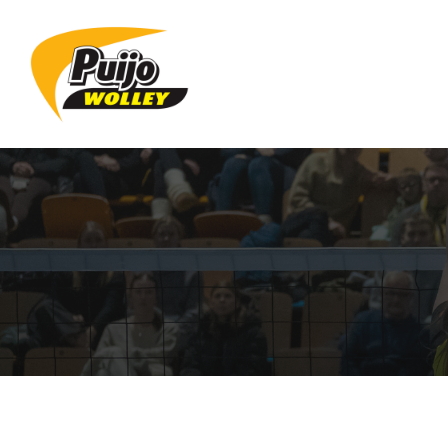
Siirry
sivun
sisältöön
Sivuston etusivulle