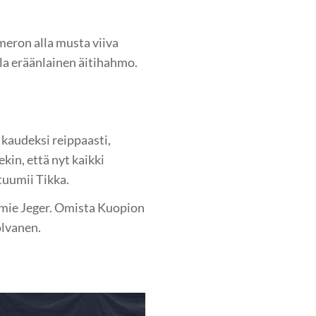
meron alla musta viiva
la eräänlainen äitihahmo.
.
kaudeksi reippaasti,
kin, että nyt kaikki
tuumii Tikka.
aomie Jeger. Omista Kuopion
olvanen.