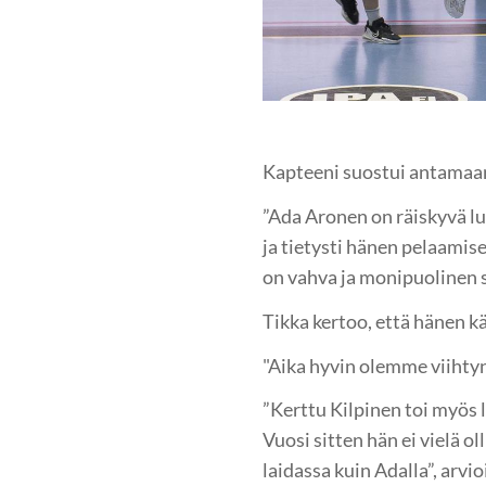
Kapteeni suostui antamaan
”Ada Aronen on räiskyvä lu
ja tietysti hänen pelaami
on vahva ja monipuolinen s
Tikka kertoo, että hänen k
"Aika hyvin olemme viihtyn
”Kerttu Kilpinen toi myös 
Vuosi sitten hän ei vielä 
laidassa kuin Adalla”, arvio