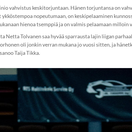
ainio vahvistus keskitorjuntaan. Hänen torjuntansa on vah
t ykköstempoa nopeutumaan, on keskipelaaminen kunnoss
kanaan hienoa tsemppiä ja on valmis pelaamaan milloin vai
a Netta Tolvanen saa hyvää sparrausta lajin liigan parhaal
rhonen oli jonkin verran mukana jo vuosi sitten, ja hänetki
 sanoo Taija Tikka.