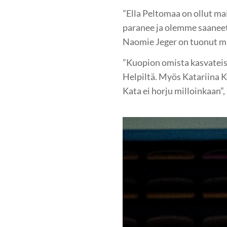
”Ella Peltomaa on ollut m
paranee ja olemme saanee
Naomie Jeger on tuonut mu
”Kuopion omista kasvateist
Helpiltä. Myös Katariina Ko
Kata ei horju milloinkaan”,