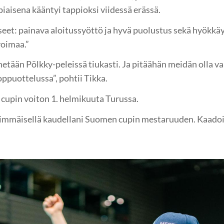
iaisena kääntyi tappioksi viidessä erässä.
et: painava aloitussyöttö ja hyvä puolustus sekä hyökkäy
voimaa.”
netään Pölkky-peleissä tiukasti. Ja pitäähän meidän olla v
ppuottelussa”, pohtii Tikka.
t cupin voiton 1. helmikuuta Turussa.
simmäisellä kaudellani Suomen cupin mestaruuden. Kaadoi