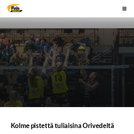
Siirry
Sivuston etusivulle
Vali
sivun
sisältöön
Kolme pistettä tuliaisina Orivedeltä