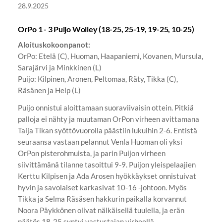
28.9.2025
OrPo 1 - 3 Puijo Wolley (18-25, 25-19, 19-25, 10-25)
Aloituskokoonpanot:
OrPo: Etelä (C), Huoman, Haapaniemi, Kovanen, Mursula,
Sarajärvi ja Minkkinen (L)
Puijo: Kilpinen, Aronen, Peltomaa, Räty, Tikka (C),
Räsänen ja Help (L)
Puijo onnistui aloittamaan suoraviivaisin ottein. Pitkiä
palloja ei nähty ja muutaman OrPon virheen avittamana
Taija Tikan syöttövuorolla päästiin lukuihin 2-6. Entistä
seuraansa vastaan pelannut Venla Huoman oli yksi
OrPon pisterohmuista, ja parin Puijon virheen
siivittämänä tilanne tasoittui 9-9. Puijon yleispelaajien
Kerttu Kilpisen ja Ada Arosen hyökkäykset onnistuivat
hyvin ja savolaiset karkasivat 10-16 -johtoon. Myös
Tikka ja Selma Räsäsen hakkurin paikalla korvannut
Noora Päykkönen olivat nälkäisellä tuulella, ja erän
päätös 18-25 syntyi vastustajan virheellä.