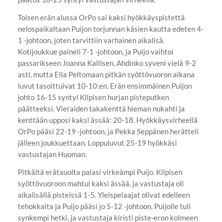
Toisen erän alussa OrPo sai kaksi hyökkäyspistettä
nelospaikaltaan Puijon torjunnan käsien kautta edeten 4-
1 -johtoon, joten tarvittiin varhainen aikalisä.
Kotijoukkue paineli 7-1 -johtoon, ja Puijo vaihtoi
passarikseen Joanna Kallisen. Ahdinko syveni vielä 9-2
asti, mutta Ella Peltomaan pitkän syöttövuoron aikana
luvut tasoittuivat 10-10:en. Erän ensimmäinen Puijon
johto 16-15 syntyi Kilpisen hurjan pisteputken
päätteeksi. Vieraiden takakenttä hieman nukahti ja
kenttään upposi kaksi ässää: 20-18. Hyökkäysvirheellä
OrPo pääsi 22-19 -johtoon, ja Pekka Seppänen herätteli
jälleen joukkuettaan. Loppuluvut 25-19 hyökkäsi
vastustajan Huoman.
Pitkältä erätauolta palasi virkeämpi Puijo. Kilpisen
syöttövuoroon mahtui kaksi ässää, ja vastustaja oli
aikalisällä pisteissä 1-5. Yleispelaajat olivat edelleen
tehokkaita ja Puijo pääsi jo 5-12 -johtoon. Puijolle tuli
synkempi hetki, ja vastustaja kiristi piste-eron kolmeen