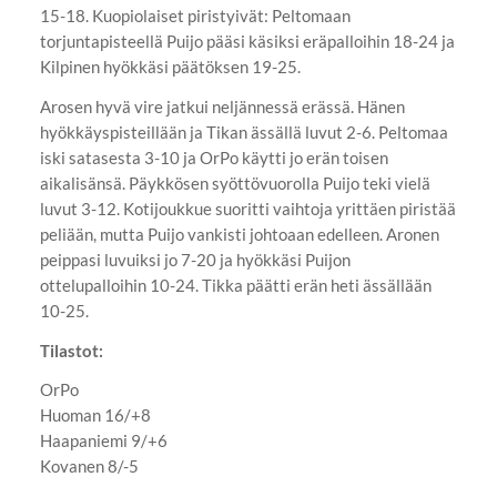
15-18. Kuopiolaiset piristyivät: Peltomaan
torjuntapisteellä Puijo pääsi käsiksi eräpalloihin 18-24 ja
Kilpinen hyökkäsi päätöksen 19-25.
Arosen hyvä vire jatkui neljännessä erässä. Hänen
hyökkäyspisteillään ja Tikan ässällä luvut 2-6. Peltomaa
iski satasesta 3-10 ja OrPo käytti jo erän toisen
aikalisänsä. Päykkösen syöttövuorolla Puijo teki vielä
luvut 3-12. Kotijoukkue suoritti vaihtoja yrittäen piristää
peliään, mutta Puijo vankisti johtoaan edelleen. Aronen
peippasi luvuiksi jo 7-20 ja hyökkäsi Puijon
ottelupalloihin 10-24. Tikka päätti erän heti ässällään
10-25.
Tilastot:
OrPo
Huoman 16/+8
Haapaniemi 9/+6
Kovanen 8/-5