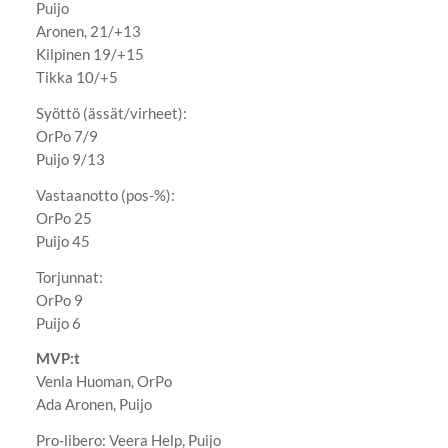
Puijo
Aronen, 21/+13
Kilpinen 19/+15
Tikka 10/+5
Syöttö (ässät/virheet):
OrPo 7/9
Puijo 9/13
Vastaanotto (pos-%):
OrPo 25
Puijo 45
Torjunnat:
OrPo 9
Puijo 6
MVP:t
Venla Huoman, OrPo
Ada Aronen, Puijo
Pro-libero: Veera Help, Puijo