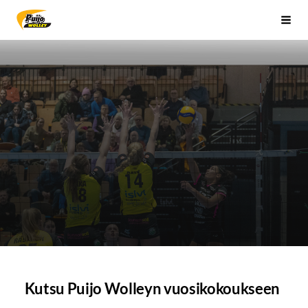
Siirry
Sivuston etusivulle
Vali
sivun
sisältöön
Kutsu Puijo Wolleyn vuosikokoukseen