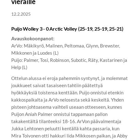
vieraille
12.2.2025
Puijo Wolley 3 - 0 Arctic Volley (25-19, 25-19, 25-21)
Avauskokoonpanot:
ArVo: Mäkikyrö, Malinen, Peltomaa, Glynn, Brewster,
Mikkonen ja Luodes (L)
Puijo: Palmer, Tosi, Robinson, Subotic, Räty, Kastarinen ja
Help (L)
Ottelun alussa ei eroja pahemmin syntynyt, ja molemmat
joukkueet saivat tasaiseen tahtiin päätettyä
hyökkäyksiä toistensa kenttään. Puijo onnistui etenkin
kakkospaikalta ja ArVo nelosesta sekä keskeltä. Yhden
pisteen johtoasema vaihteli useaan otteeseen, kunnes
Puijon Aniah Palmer onnistui tappamaan pallon
takakentältä tilanteeksi 18-16. ArVon päävalmentaja
Jukka Lehtonen peluutti kentällä kahta passaria, kun
Mira Toivonen otti hakkuri Iida Mikkosen paikan, ja Abby