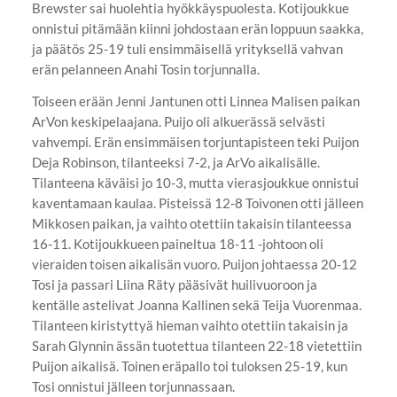
Brewster sai huolehtia hyökkäyspuolesta. Kotijoukkue
onnistui pitämään kiinni johdostaan erän loppuun saakka,
ja päätös 25-19 tuli ensimmäisellä yrityksellä vahvan
erän pelanneen Anahi Tosin torjunnalla.
Toiseen erään Jenni Jantunen otti Linnea Malisen paikan
ArVon keskipelaajana. Puijo oli alkuerässä selvästi
vahvempi. Erän ensimmäisen torjuntapisteen teki Puijon
Deja Robinson, tilanteeksi 7-2, ja ArVo aikalisälle.
Tilanteena käväisi jo 10-3, mutta vierasjoukkue onnistui
kaventamaan kaulaa. Pisteissä 12-8 Toivonen otti jälleen
Mikkosen paikan, ja vaihto otettiin takaisin tilanteessa
16-11. Kotijoukkueen paineltua 18-11 -johtoon oli
vieraiden toisen aikalisän vuoro. Puijon johtaessa 20-12
Tosi ja passari Liina Räty pääsivät huilivuoroon ja
kentälle astelivat Joanna Kallinen sekä Teija Vuorenmaa.
Tilanteen kiristyttyä hieman vaihto otettiin takaisin ja
Sarah Glynnin ässän tuotettua tilanteen 22-18 vietettiin
Puijon aikalisä. Toinen eräpallo toi tuloksen 25-19, kun
Tosi onnistui jälleen torjunnassaan.