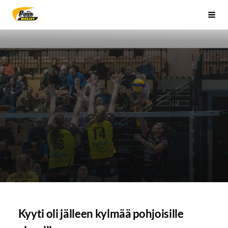
Siirry
Sivuston etusivulle
Vali
sivun
sisältöön
Kyyti oli jälleen kylmää pohjoisille