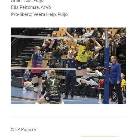
Ella Peltomaa, ArVo
Pro-libero: Veera Help, Puijo
©
LP Puijo ry