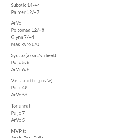
Subotic 14/+4
Palmer 12/+7
ArVo
Peltomaa 12/+8
Glynn 7/+4
Mäkikyrö 6/0
Syöttö (ässät/virheet):
Puijo 5/8
ArVo 6/8
Vastaanotto (pos-%):
Puijo 48
ArVo 55
Torjunnat:
Puijo 7
ArVo 5
MVP:t:
Anahi Tosi, Puijo