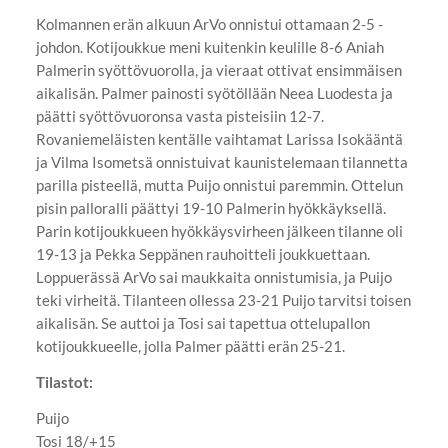
Kolmannen erän alkuun ArVo onnistui ottamaan 2-5 -
johdon. Kotijoukkue meni kuitenkin keulille 8-6 Aniah
Palmerin syöttövuorolla, ja vieraat ottivat ensimmäisen
aikalisän. Palmer painosti syötöllään Neea Luodesta ja
päätti syöttövuoronsa vasta pisteisiin 12-7.
Rovaniemeläisten kentälle vaihtamat Larissa Isokääntä
ja Vilma Isometsä onnistuivat kaunistelemaan tilannetta
parilla pisteellä, mutta Puijo onnistui paremmin. Ottelun
pisin palloralli päättyi 19-10 Palmerin hyökkäyksellä.
Parin kotijoukkueen hyökkäysvirheen jälkeen tilanne oli
19-13 ja Pekka Seppänen rauhoitteli joukkuettaan.
Loppuerässä ArVo sai maukkaita onnistumisia, ja Puijo
teki virheitä. Tilanteen ollessa 23-21 Puijo tarvitsi toisen
aikalisän. Se auttoi ja Tosi sai tapettua ottelupallon
kotijoukkueelle, jolla Palmer päätti erän 25-21.
Tilastot:
Puijo
Tosi 18/+15