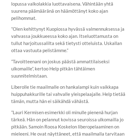
lopussa valkolakkia luottavaisena. Vähintään yhtä
suurena päämääränä on häämöttänyt koko ajan
pelihommat.
”Olen kehittynyt Kuopiossa hyvässä valmennuksessa ja
vahvassa joukkueessa koko ajan. Itseluottamusta on
tullut harjoitussalilta sekä tietysti otteluista. Uskallan
ottaa vastuuta pelistämme.”
”Tavoitteenani on joskus päästä ammattilaiseksi
ulkomaille”, kertoo Help pitkän tähtäimen
suunnitelmistaan.
Liberolle tie maailmalle on hankalampi kuin vaikkapa
huippuhakkurille tai vahvalle yleispelaajalle. Help tietää
tämän, mutta hän ei säikähdä vähästä.
”Lauri Kermisen esimerkki oli minulle pienenä hurjan
tärkeä. Hän on pelannut kovissa seuroissa ulkomailla jo
pitkään. Samoin Roosa Koskelon liberopelaaminen on
mieleeni. He ovat näyttäneet, että maailmalla tarvitaan