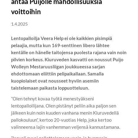
antaa Puijolle mahdollisuuksia
voittoihin
1.4.2025
Lentopalloilja Veera Help ei ole kaikkien pisimpiä
pelaajia, mutta kun 169-senttinen libero lähtee
kentälle on hänelle taitojensa puolesta rajana vain noin
pilvien korkeus. Kiuruveden kasvatti on noussut Puijo
Wolleyn Mestaruusliigan joukkueessa sarjan
ehdottomaan eliittiin pelipaikallaan. Samalla
kuopiolaiset ovat nousseet hyviin asemiin
taistelemaan paikasta loppuotteluun.
”Olen tehnyt kovaa työtä menestyäkseni
lentopalloilijana. Olen pistänyt peliin aika paljon sen
jälkeen kuin noin kuuden vanhana menin Kiuruvedellä
pallokouluun”, kertoo 20-vuotias Help, joka kertoo
valinneensa lajin vanhemman veljensä kannustamana.