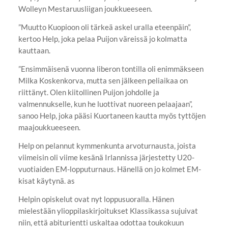
Wolleyn Mestaruusliigan joukkueeseen.
”Muutto Kuopioon oli tärkeä askel uralla eteenpäin”,
kertoo Help, joka pelaa Puijon väreissä jo kolmatta
kauttaan.
”Ensimmäisenä vuonna liberon tontilla oli enimmäkseen
Milka Koskenkorva, mutta sen jälkeen peliaikaa on
riittänyt. Olen kiitollinen Puijon johdolle ja
valmennukselle, kun he luottivat nuoreen pelaajaan”,
sanoo Help, joka pääsi Kuortaneen kautta myös tyttöjen
maajoukkueeseen.
Help on pelannut kymmenkunta arvoturnausta, joista
viimeisin oli viime kesänä Irlannissa järjestetty U20-
vuotiaiden EM-lopputurnaus. Hänellä on jo kolmet EM-
kisat käytynä. as
Helpin opiskelut ovat nyt loppusuoralla. Hänen
mielestään ylioppilaskirjoitukset Klassikassa sujuivat
niin, että abiturientti uskaltaa odottaa toukokuun