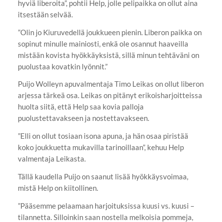
hyviä liberoita”, pohtii Help, jolle pelipaikka on ollut aina
itsestään selvää.
”Olin jo Kiuruvedellä joukkueen pienin. Liberon paikka on
sopinut minulle mainiosti, enkä ole osannut haaveilla
mistään kovista hyökkäyksistä, sillä minun tehtäväni on
puolustaa kovatkin lyönnit.”
Puijo Wolleyn apuvalmentaja Timo Leikas on ollut liberon
arjessa tärkeä osa. Leikas on pitänyt erikoisharjoitteissa
huolta siitä, että Help saa kovia palloja
puolustettavakseen ja nostettavakseen.
”Elli on ollut tosiaan isona apuna, ja hän osaa piristää
koko joukkuetta mukavilla tarinoillaan”, kehuu Help
valmentaja Leikasta.
Tällä kaudella Puijo on saanut lisää hyökkäysvoimaa,
mistä Help on kiitollinen.
”Pääsemme pelaamaan harjoituksissa kuusi vs. kuusi –
tilannetta. Silloinkin saan nostella melkoisia pommeja,