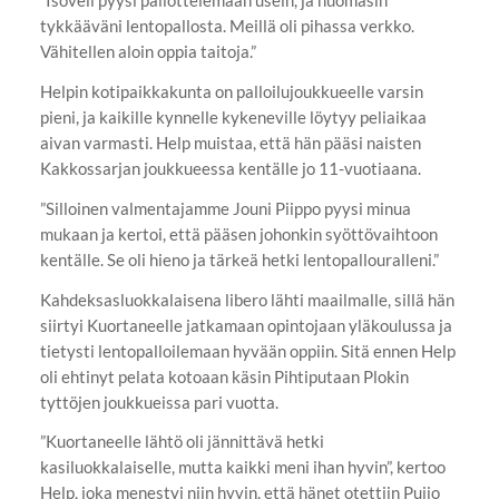
”Isoveli pyysi pallottelemaan usein, ja huomasin
tykkääväni lentopallosta. Meillä oli pihassa verkko.
Vähitellen aloin oppia taitoja.”
Helpin kotipaikkakunta on palloilujoukkueelle varsin
pieni, ja kaikille kynnelle kykeneville löytyy peliaikaa
aivan varmasti. Help muistaa, että hän pääsi naisten
Kakkossarjan joukkueessa kentälle jo 11-vuotiaana.
”Silloinen valmentajamme Jouni Piippo pyysi minua
mukaan ja kertoi, että pääsen johonkin syöttövaihtoon
kentälle. Se oli hieno ja tärkeä hetki lentopallouralleni.”
Kahdeksasluokkalaisena libero lähti maailmalle, sillä hän
siirtyi Kuortaneelle jatkamaan opintojaan yläkoulussa ja
tietysti lentopalloilemaan hyvään oppiin. Sitä ennen Help
oli ehtinyt pelata kotoaan käsin Pihtiputaan Plokin
tyttöjen joukkueissa pari vuotta.
”Kuortaneelle lähtö oli jännittävä hetki
kasiluokkalaiselle, mutta kaikki meni ihan hyvin”, kertoo
Help, joka menestyi niin hyvin, että hänet otettiin Puijo