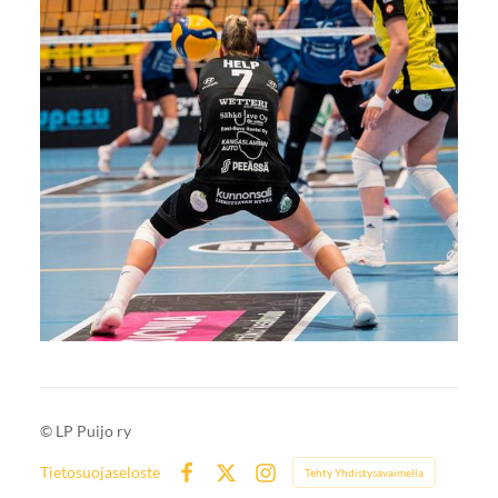
©
LP Puijo ry
Tietosuojaseloste
Tehty Yhdistysavaimella
Facebook
X
Instagram