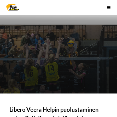
Siirry
Sivuston etusivulle
Vali
sivun
sisältöön
Libero Veera Helpin puolustaminen