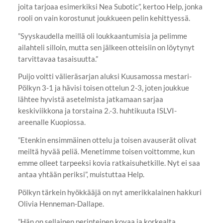
joita tarjoaa esimerkiksi Nea Subotic”, kertoo Help, jonka
rooli on vain korostunut joukkueen pelin kehittyessä.
”Syyskaudella meillä oli loukkaantumisia ja pelimme
ailahteli silloin, mutta sen jälkeen otteisiin on löytynyt
tarvittavaa tasaisuutta.”
Puijo voitti välieräsarjan aluksi Kuusamossa mestari-
Pölkyn 3-1 ja hävisi toisen ottelun 2-3, joten joukkue
lähtee hyvistä asetelmista jatkamaan sarjaa
keskiviikkona ja torstaina 2.-3. huhtikuuta ISLVI-
areenalle Kuopiossa.
”Etenkin ensimmäinen ottelu ja toisen avauserät olivat
meiltä hyvää peliä. Menetimme toisen voittomme, kun
emme olleet tarpeeksi kovia ratkaisuhetkille. Nyt ei saa
antaa yhtään periksi”, muistuttaa Help.
Pölkyn tärkein hyökkääjä on nyt amerikkalainen hakkuri
Olivia Henneman-Dallape.
”Hän on sellainen perinteinen kovaa ja korkealta