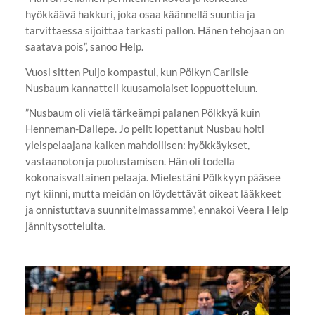
hyökkäävä hakkuri, joka osaa käännellä suuntia ja
tarvittaessa sijoittaa tarkasti pallon. Hänen tehojaan on
saatava pois”, sanoo Help.
Vuosi sitten Puijo kompastui, kun Pölkyn Carlisle
Nusbaum kannatteli kuusamolaiset loppuotteluun.
”Nusbaum oli vielä tärkeämpi palanen Pölkkyä kuin
Henneman-Dallepe. Jo pelit lopettanut Nusbau hoiti
yleispelaajana kaiken mahdollisen: hyökkäykset,
vastaanoton ja puolustamisen. Hän oli todella
kokonaisvaltainen pelaaja. Mielestäni Pölkkyyn pääsee
nyt kiinni, mutta meidän on löydettävät oikeat lääkkeet
ja onnistuttava suunnitelmassamme”, ennakoi Veera Help
jännitysotteluita.