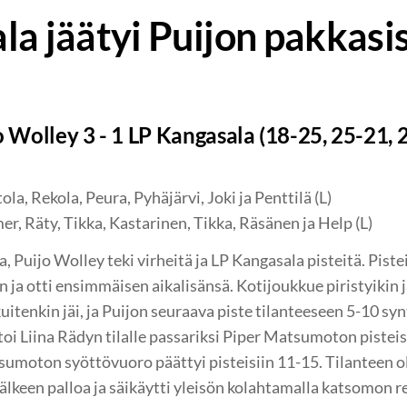
la jäätyi Puijon pakkasi
o Wolley 3 - 1 LP Kangasala (18-25, 25-21, 
la, Rekola, Peura, Pyhäjärvi, Joki ja Penttilä (L)
r, Räty, Tikka, Kastarinen, Tikka, Räsänen ja Help (L)
a, Puijo Wolley teki virheitä ja LP Kangasala pisteitä. Pis
 ja otti ensimmäisen aikalisänsä. Kotijoukkue piristyikin ja 
kuitenkin jäi, ja Puijon seuraava piste tilanteeseen 5-10 s
toi Liina Rädyn tilalle passariksi Piper Matsumoton pisteis
sumoton syöttövuoro päättyi pisteisiin 11-15. Tilanteen o
lkeen palloa ja säikäytti yleisön kolahtamalla katsomon re