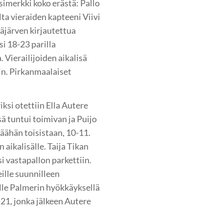
esimerkki koko erästä: Pallo
lta vieraiden kapteeni Viivi
häjärven kirjautettua
si 18-23 parilla
 Vierailijoiden aikalisä
in. Pirkanmaalaiset
ksi otettiin Ella Autere
sä tuntui toimivan ja Puijo
 päähän toisistaan, 10-11.
aikalisälle. Taija Tikan
i vastapallon parkettiin.
eille suunnilleen
olle Palmerin hyökkäyksellä
-21, jonka jälkeen Autere