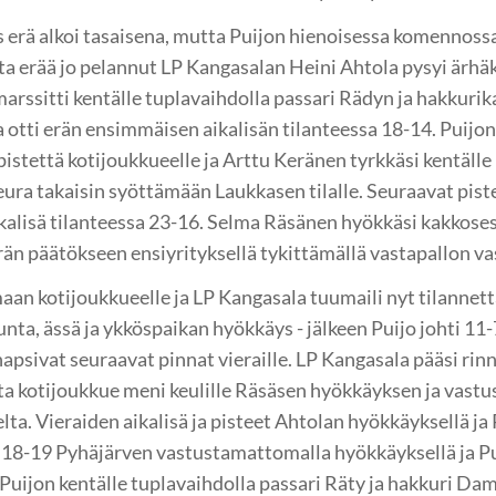
s erä alkoi tasaisena, mutta Puijon hienoisessa komennossa
iota erää jo pelannut LP Kangasalan Heini Ahtola pysyi ärhä
rssitti kentälle tuplavaihdolla passari Rädyn ja hakkuri
tti erän ensimmäisen aikalisän tilanteessa 18-14. Puijon 
pistettä kotijoukkueelle ja Arttu Keränen tyrkkäsi kentälle
eura takaisin syöttämään Laukkasen tilalle. Seuraavat piste
alisä tilanteessa 23-16. Selma Räsänen hyökkäsi kakkosest
än päätökseen ensiyrityksellä tykittämällä vastapallon va
aan kotijoukkueelle ja LP Kangasala tuumaili nyt tilannetta
unta, ässä ja ykköspaikan hyökkäys - jälkeen Puijo johti 11
napsivat seuraavat pinnat vieraille. LP Kangasala pääsi rin
a kotijoukkue meni keulille Räsäsen hyökkäyksen ja vastu
lta. Vieraiden aikalisä ja pisteet Ahtolan hyökkäyksellä ja 
 18-19 Pyhäjärven vastustamattomalla hyökkäyksellä ja Puij
Puijon kentälle tuplavaihdolla passari Räty ja hakkuri D