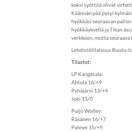
kaksi syöttöä olivat virhe
Käännän pää pysyi kylmänä 
hyökkäsi seuraavan pallon P
hyökkäyksellä ja Tikan äss
verkkoon, mutta seuraava 
Lehdistötilaisuus Ruutu-ta
Tilastot:
LP Kangasala:
Ahtola 16/+9
Pyhäjärvi 13/+4
Joki 11/0
Puijo Wolley:
Räsänen 16/+7
Palmer 15/+9