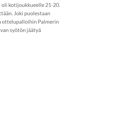
 oli kotijoukkueelle 21-20.
ttään. Joki puolestaan
ja ottelupalloihin Palmerin
avan syötön jäätyä