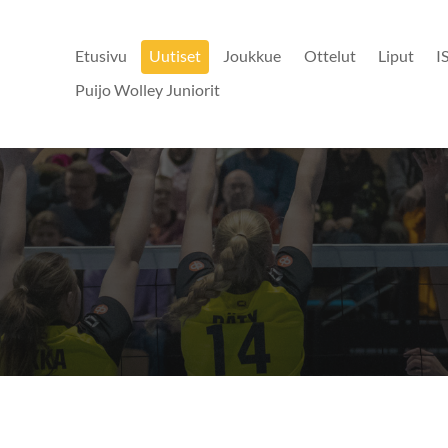
Etusivu
Uutiset
Joukkue
Ottelut
Liput
I
Puijo Wolley Juniorit