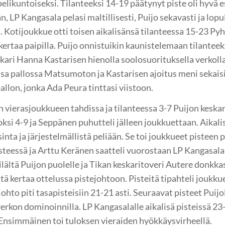
pelikuntoiseksi. Tilanteeksi 14-19 päätynyt piste oli hyvä 
n, LP Kangasala pelasi maltillisesti, Puijo sekavasti ja lopu
. Kotijoukkue otti toisen aikalisänsä tilanteessa 15-23 Py
kertaa paipilla. Puijo onnistuikin kaunistelemaan tilanteek
kari Hanna Kastarisen hienolla soolosuorituksella verkolla.
ssa pallossa Matsumoton ja Kastarisen ajoitus meni sekais
allon, jonka Ada Peura tinttasi viistoon.
 vierasjoukkueen tahdissa ja tilanteessa 3-7 Puijon keskari
roksi 4-9 ja Seppänen puhutteli jälleen joukkuettaan. Aikali
isinta ja järjestelmällistä peliään. Se toi joukkueet pisteen
steessä ja Arttu Keränen saatteli vuorostaan LP Kangasalan 
lältä Puijon puolelle ja Tikan keskaritoveri Autere donkkas
ä kertaa ottelussa pistejohtoon. Pisteitä tipahteli joukku
ohto piti tasapisteisiin 21-21 asti. Seuraavat pisteet Puij
verkon dominoinnilla. LP Kangasalalle aikalisä pisteissä 23
. Ensimmäinen toi tuloksen vieraiden hyökkäysvirheellä.