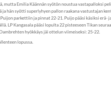
itä, mutta Emilia Käännän syötön noustua vastapalloksi peli
ja hän syötti superlyhyen pallon raakana vastustajan ken
uijon parkettiin ja pinnat 22-21. Puijo pääsi käsiksi erä- 
ällä. LP Kangasala pääsi lopulta 22 pisteeseen Tikan seura
Dambrehten hyökkäys jäi ottelun viimeiseksi: 25-22.
llenteen lopussa.