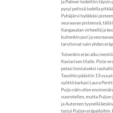
ja Palmer todettiin täysin 
pysyi pelissä todella pitkää
Pyhäjärvi hyökkäsi pisteen
seuraavan pisteensä, tällä 
Kangasalan virheellä ja kes
kuitenkin puri ja seuraava
tarvitsivat vain yhden eräp
Toisenkin erän alku mentiin
Kastarisen tilalle. Piste-e
pelasi toistaiseksi rauhall
Tasoihin päästiin 13:ssa pi
syöttö karkasi Laura Pentti
Puijo näin ollen ensimmäist
vuorotellen, mutta Puijon j
ja Autereen tyynellä keski
torjui Puijon eräpalloihin