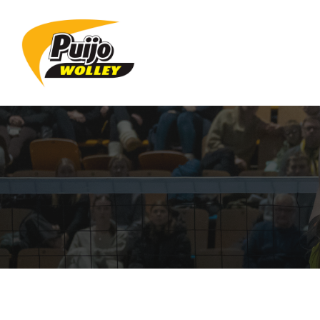
Siirry
sivun
sisältöön
Sivuston etusivulle