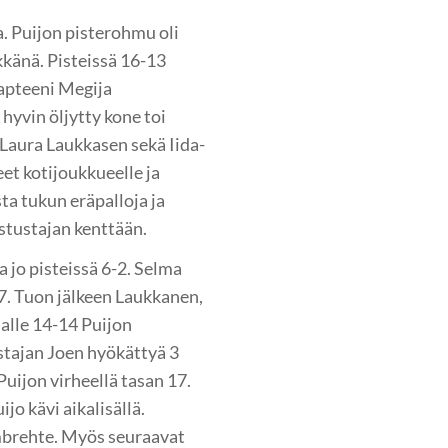
. Puijon pisterohmu oli
kkänä. Pisteissä 16-13
kapteeni Megija
hyvin öljytty kone toi
 Laura Laukkasen sekä Iida-
et kotijoukkueelle ja
a tukun eräpalloja ja
stustajan kenttään.
 jo pisteissä 6-2. Selma
-7. Tuon jälkeen Laukkanen,
nalle 14-14 Puijon
stajan Joen hyökättyä 3
Puijon virheellä tasan 17.
o kävi aikalisällä.
ambrehte. Myös seuraavat