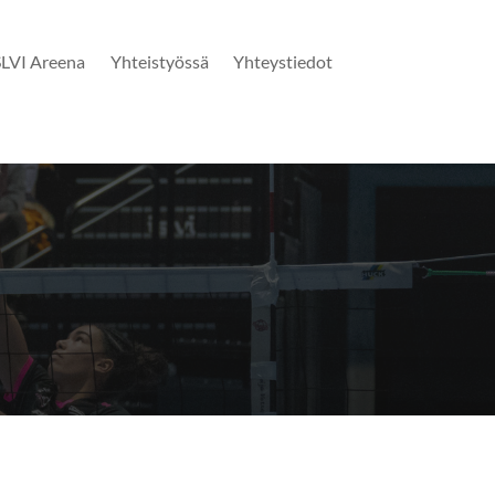
SLVI Areena
Yhteistyössä
Yhteystiedot