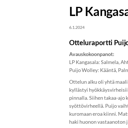
LP Kangasa
6.1.2024
Otteluraportti Puij
Avauskokoonpanot:
LP Kangasala: Salmela, Ahto
Puijo Wolley: Kääntä, Palme
Ottelun alku oli yhtä maali
kyllästyi hyökkäysvirheisiin
pinnalla. Siihen takaa-ajo 
syöttövirheellä. Puijo vaih
kuromaan eroa kiinni. Mat
haki huonon vastaanoton jä