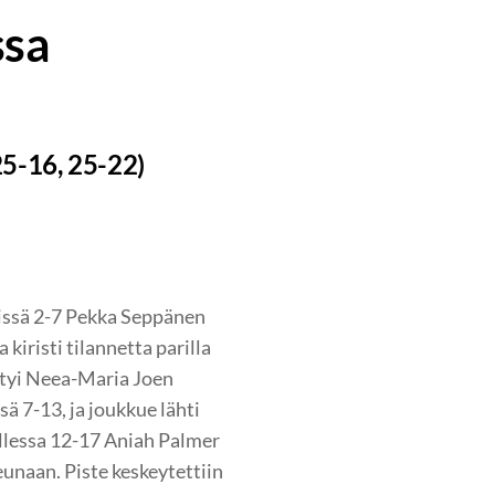
ssa
25-16, 25-22)
teissä 2-7 Pekka Seppänen
kiristi tilannetta parilla
yntyi Neea-Maria Joen
sä 7-13, ja joukkue lähti
llessa 12-17 Aniah Palmer
unaan. Piste keskeytettiin