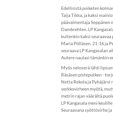
Edellisistä poiketen kolma
Taija Tikka, ja kaksi main
päävalmentaja Seppänen ma
Dambrehten. LP Kangasala o
kuitenkin kaksi seuraavaa 
Maria Pölläsen. 21-16 ja P
seuraava LP Kangasalan aik
Autere naulasi tämänkin er
Myös neloserä lähti lipsum
Räsäsen pisteputken - torj
Netta Rekola ja Pyhäjärvi 
verkkovirheen myötä, mutt
metrin rajan väärältä puole
LP Kangasala meni keulille
Seuraavana syöttövirhe ja 