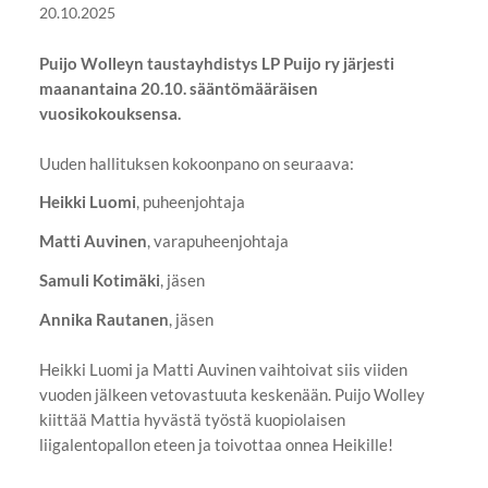
20.10.2025
Puijo Wolleyn taustayhdistys LP Puijo ry järjesti
maanantaina 20.10. sääntömääräisen
vuosikokouksensa.
Uuden hallituksen kokoonpano on seuraava:
Heikki Luomi
, puheenjohtaja
Matti Auvinen
, varapuheenjohtaja
Samuli Kotimäki
, jäsen
Annika Rautanen
, jäsen
Heikki Luomi ja Matti Auvinen vaihtoivat siis viiden
vuoden jälkeen vetovastuuta keskenään. Puijo Wolley
kiittää Mattia hyvästä työstä kuopiolaisen
liigalentopallon eteen ja toivottaa onnea Heikille!