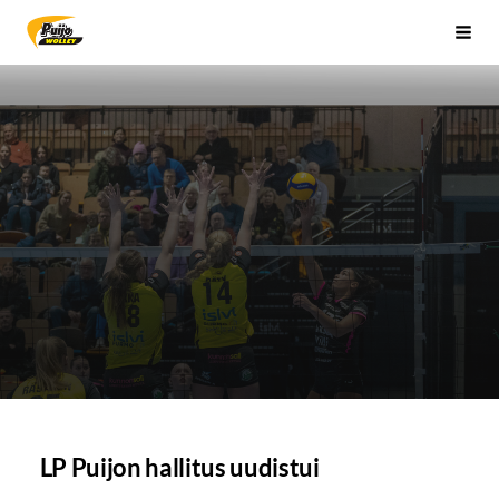
Siirry
Sivuston etusivulle
Vali
sivun
sisältöön
LP Puijon hallitus uudistui