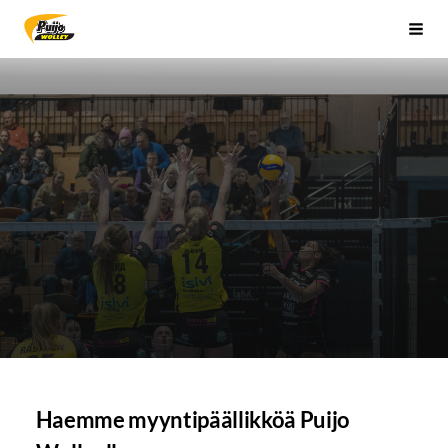
Siirry
Sivuston etusivulle
Vali
sivun
sisältöön
Haemme myyntipäällikköä Puijo