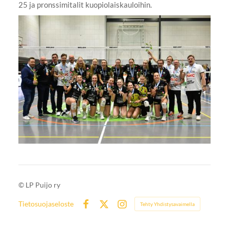
25 ja pronssimitalit kuopiolaiskauloihin.
©
LP Puijo ry
Tietosuojaseloste
Tehty Yhdistysavaimella
Facebook
X
Instagram