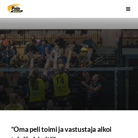
Siirry
Sivuston etusivulle
Vali
sivun
sisältöön
”Oma peli toimi ja vastustaja alkoi