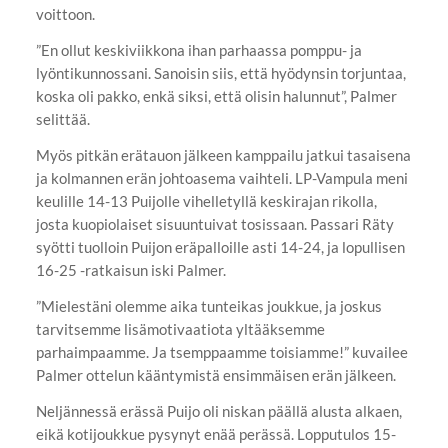
voittoon.
”En ollut keskiviikkona ihan parhaassa pomppu- ja
lyöntikunnossani. Sanoisin siis, että hyödynsin torjuntaa,
koska oli pakko, enkä siksi, että olisin halunnut”, Palmer
selittää.
Myös pitkän erätauon jälkeen kamppailu jatkui tasaisena
ja kolmannen erän johtoasema vaihteli. LP-Vampula meni
keulille 14-13 Puijolle vihelletyllä keskirajan rikolla,
josta kuopiolaiset sisuuntuivat tosissaan. Passari Räty
syötti tuolloin Puijon eräpalloille asti 14-24, ja lopullisen
16-25 -ratkaisun iski Palmer.
”Mielestäni olemme aika tunteikas joukkue, ja joskus
tarvitsemme lisämotivaatiota yltääksemme
parhaimpaamme. Ja tsemppaamme toisiamme!” kuvailee
Palmer ottelun kääntymistä ensimmäisen erän jälkeen.
Neljännessä erässä Puijo oli niskan päällä alusta alkaen,
eikä kotijoukkue pysynyt enää perässä. Lopputulos 15-