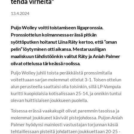
tehdä virheitä”
13.4.2024
Puijo Wolley voitti toistamiseen liigapronssia.
Pronssiottelun kolmannessa erässä pitkän
syöttöputken hoitanut Liina Räty kertoo, että ”oman
pelin” löytyminen otti aikansa. Mestaruusliigan
maaliskuun tähdistöönkin valitut Räty ja Aniah Palmer
olivat ottelussa tärkeässä roolissa.
Puijo Wolley juhlii toista peräkkäistä pronssimitalia
voitettuaan sarjan molemmat ottelut 3-1. Toisen ottelun
alun perusteella saattaisi olla toisinkin, sillä LP-Vampula
kuritti kuopiolaisia kotisalissaan 25-14, ja onnikin tuntui
olevan huittislaisen joukkueen puolella.
Toisessa erässä vaakakupit olivat paremmin tasoissa ja
molemmat joukkueet kävivät pistejohdossa. Puijon Aniah
Palmer hyödynsi mainiosti vastustajan torjunnan käsiä
tehtaillessaan pisteitä johdattaen joukkuettaan 20-25 -