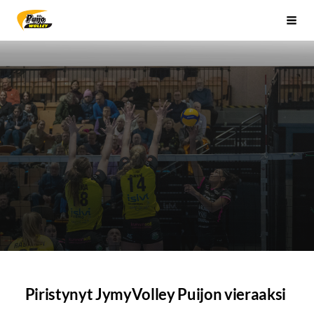
Siirry
Sivuston etusivulle
Vali
sivun
sisältöön
Piristynyt JymyVolley Puijon vieraaksi