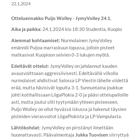
22.1.2024
Otteluennakko Puijo Wolley - JymyVolley 24.1.
Aika ja paikka:
24.1.2024 klo 18:30 Studentia, Kuopio
Aiemmat kohtaamiset:
Nurmolainen JymyVolley
emännöi Puijoa marraskuun lopussa, jolloin pisteet
matkasivat Kuopioon selvien 0-3 lukujen myötä.
Edeltävät ottelut:
JymyVolley on jahdannut kauden
avausvoittoaan aggressiivisesti. Edeltävällä viikolla
nurmolaiset ahdistivat Salossa LP Viestin lähelle viidettä
erää, mutta hävisivät lopulta 3-1. Sunnuntaina joukkue
johti kotihallissaan LiigaPlokia 2-0 ja pääsi ottelupalloille
asti, mutta joutui silti tyytymään yhteen pisteeseen.
Puijo Wolley on ollut hyvässä iskussa ja hakenut täysien
pisteiden vierasvoitot LiigaPlokista ja LP-Vampulasta.
Lähtökohdat:
JymyVolley on piristänyt ilmettään
huomattavasti. Päävalmentaja
Jukka Tuovisen
siirryttyä