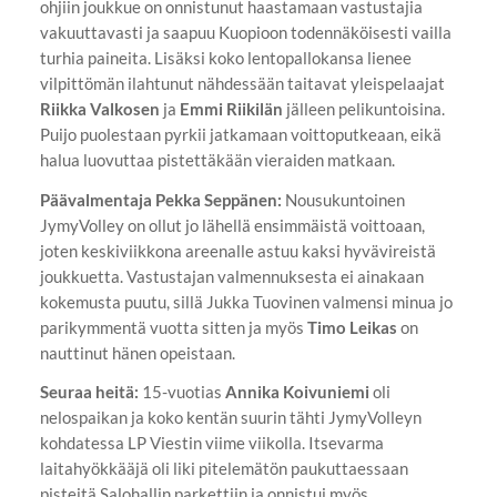
ohjiin joukkue on onnistunut haastamaan vastustajia
vakuuttavasti ja saapuu Kuopioon todennäköisesti vailla
turhia paineita. Lisäksi koko lentopallokansa lienee
vilpittömän ilahtunut nähdessään taitavat yleispelaajat
Riikka Valkosen
ja
Emmi Riikilän
jälleen pelikuntoisina.
Puijo puolestaan pyrkii jatkamaan voittoputkeaan, eikä
halua luovuttaa pistettäkään vieraiden matkaan.
Päävalmentaja Pekka Seppänen:
Nousukuntoinen
JymyVolley on ollut jo lähellä ensimmäistä voittoaan,
joten keskiviikkona areenalle astuu kaksi hyvävireistä
joukkuetta. Vastustajan valmennuksesta ei ainakaan
kokemusta puutu, sillä Jukka Tuovinen valmensi minua jo
parikymmentä vuotta sitten ja myös
Timo Leikas
on
nauttinut hänen opeistaan.
Seuraa heitä:
15-vuotias
Annika Koivuniemi
oli
nelospaikan ja koko kentän suurin tähti JymyVolleyn
kohdatessa LP Viestin viime viikolla. Itsevarma
laitahyökkääjä oli liki pitelemätön paukuttaessaan
pisteitä Salohallin parkettiin ja onnistui myös