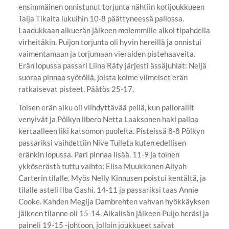
ensimmäinen onnistunut torjunta nähtiin kotijoukkueen
Taija Tikalta lukuihin 10-8 päättyneessä pallossa.
Laadukkaan alkuerän jälkeen molemmille alkoi tipahdella
virheitäkin. Puijon torjunta oli hyvin hereillä ja onnistui
vaimentamaan ja torjumaan vieraiden pistehaaveita.
Erän lopussa passari Liina Räty järjesti ässäjuhlat: Neljä
suoraa pinnaa syötöllä, joista kolme viimeiset erän
ratkaisevat pisteet. Päätös 25-17.
Toisen erän alku oli viihdyttävää peliä, kun pallorallit
venyivät ja Pölkyn libero Netta Laaksonen haki palloa
kertaalleen liki katsomon puolelta. Pisteissä 8-8 Pölkyn
passariksi vaihdettiin Nive Tuileta kuten edellisen
eränkin lopussa. Pari pinnaa lisää, 11-9 ja toinen
ykköserästä tuttu vaihto: Elisa Muukkonen Aliyah
Carterin tilalle. Myös Nelly Kinnusen poistui kentältä, ja
tilalle asteli Ilba Gashi. 14-11 ja passariksi taas Annie
Cooke. Kahden Megija Dambrehten vahvan hyökkäyksen
jälkeen tilanne oli 15-14. Aikalisän jälkeen Puijo heräsi ja
paineli 19-15 -johtoon, jolloin joukkueet saivat