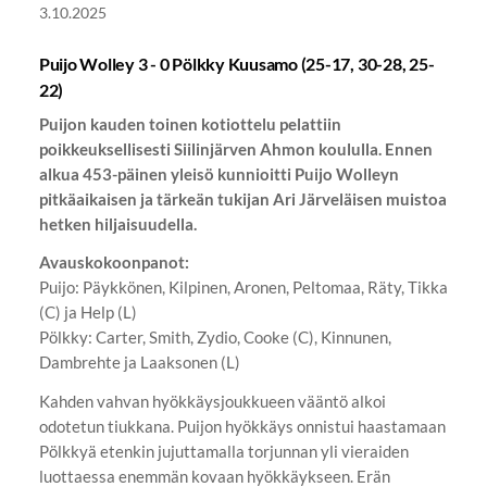
3.10.2025
Puijo Wolley 3 - 0 Pölkky Kuusamo (25-17, 30-28, 25-
22)
Puijon kauden toinen kotiottelu pelattiin
poikkeuksellisesti Siilinjärven Ahmon koululla. Ennen
alkua 453-päinen yleisö kunnioitti Puijo Wolleyn
pitkäaikaisen ja tärkeän tukijan Ari Järveläisen muistoa
hetken hiljaisuudella.
Avauskokoonpanot:
Puijo: Päykkönen, Kilpinen, Aronen, Peltomaa, Räty, Tikka
(C) ja Help (L)
Pölkky: Carter, Smith, Zydio, Cooke (C), Kinnunen,
Dambrehte ja Laaksonen (L)
Kahden vahvan hyökkäysjoukkueen vääntö alkoi
odotetun tiukkana. Puijon hyökkäys onnistui haastamaan
Pölkkyä etenkin jujuttamalla torjunnan yli vieraiden
luottaessa enemmän kovaan hyökkäykseen. Erän