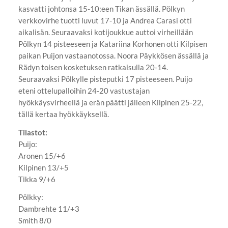
kasvatti johtonsa 15-10:een Tikan ässällä. Pölkyn
verkkovirhe tuotti luvut 17-10 ja Andrea Carasi otti
aikalisän. Seuraavaksi kotijoukkue auttoi virheillään
Pölkyn 14 pisteeseen ja Katariina Korhonen otti Kilpisen
paikan Puijon vastaanotossa. Noora Päykkösen ässällä ja
Rädyn toisen kosketuksen ratkaisulla 20-14.
Seuraavaksi Pölkylle pisteputki 17 pisteeseen. Puijo
eteni ottelupalloihin 24-20 vastustajan
hyökkäysvirheellä ja erän päätti jälleen Kilpinen 25-22,
tällä kertaa hyökkäyksellä.
Tilastot:
Puijo:
Aronen 15/+6
Kilpinen 13/+5
Tikka 9/+6
Pölkky:
Dambrehte 11/+3
Smith 8/0