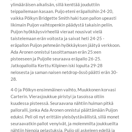
ylimääräisen aikalisän, sillä kenttää jouduttiin
teippailemaan kasaan. Puijo eteni eräpalloihin 24-20,
vaikka Pölkyn Bridgette Smith haki tuon pallon upeasti
likimain Puijon vaihtopenkin päädystä takaisin peliin.
Puijon hyökkäysvirheellä vieraat nousivat vielä
taistelemaan erän voitosta ja saivat heti 24-25 -
eräpallon Puijon pehmeän hyökkäyksen jäätyä verkkoon.
Ada Aronen onnistui tasoittamaan erän 25:een
pisteeseen ja Puijolle seuraava eräpallo 26-25.
Jatkopalloilla Kerttu Kilpinen iski lopulta 29-28
nelosesta ja saman naisen netdrop-össö päätti erän 30-
28.
4-0 ja Pölkyn ensimmäinen vaihto, Muukkonen korvasi
Carterin. Vierasjoukkue piristyi ja tasoissa oltiin
kuudessa pisteessä. Seuraavana nähtiin huiman pitkä
palloralli, jonka Ada Aronen onnistui päättämään Puijon
eduksi. Peli oli nyt erittäin yleisöystävällistä, sillä monet
seuraavatkin pallot venyivät, ja molemmilta joukkueilta
nähtiin hienoja pelastuksia. Puijo oli askeleen edellä ja