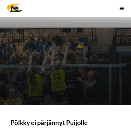
Siirry
Sivuston etusivulle
Vali
sivun
sisältöön
Pölkky ei pärjännyt Puijolle