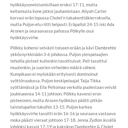
hyökkäysonnistumisillaan eroksi 17-11, mutta
keltamusta kone jatkoi jauhamistaan. Aliyah Carter
korvasi erän lopussa Cholet’n takakenttäkierroksella,
mutta Puijon etu riitti helposti. Eräpallot 24-15 iski Ada
Aronen ja seuraavassa pallossa Pölkylle osui
hyökkäysvirhe.
Pölkky kohensi selvästi toiseen erään ja kävi Dambrehte
ykkösnyrkkinään 3-6 johdossa. Puijon yleispelaajien
tehoilla pisteet kuitenkin tasoittuivat. Peli tasoittui
muutenkin, ja suorien virheiden määrä väheni.
Kumpikaan ei myöskään erityisesti dominoinut
syöttöruudussa. Puijon keskipelaajat Taija Tikka
syöttämässä ja Ella Peltomaa verkolla puolestaan veivät
joukkueensa 14-11 johtoon. Pölkky kavensi eron
pisteeseen, mutta Arosen hyökkäys päätti pitkän
taistelupallon lukuihin 13-15. Puijon karkea
hyökkäysvirhe tasoitti erän 16-16 ja seuraava vastaava
moka päästi vieraat johtoon 17-18. Jenna Zydlon ässällä
johdoksi kasvoi 17-19 ja kaksikon Dambrehte & Cholet