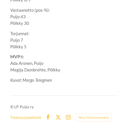
Vastaanotto (pos-%):
Puijo 43
Pölkky 30
Torjunnat:
Puijo 7
Pölkky 5
MVP:t:
Ada Aronen, Puijo
Megija Dambrehte, Pölkky
Kuvat: Margo Tolegmen
©
LP Puijo ry
Tietosuojaseloste
Tehty Yhdistysavaimella
Facebook
X
Instagram