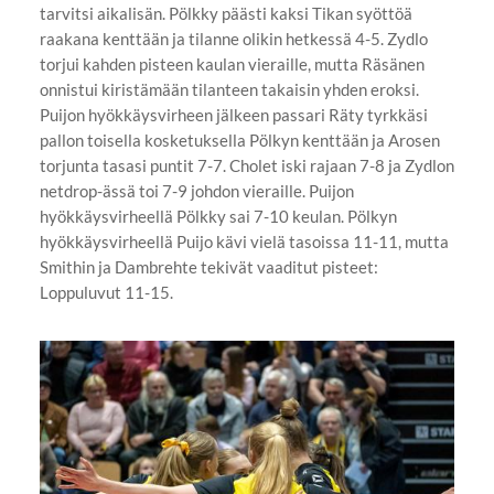
tarvitsi aikalisän. Pölkky päästi kaksi Tikan syöttöä
raakana kenttään ja tilanne olikin hetkessä 4-5. Zydlo
torjui kahden pisteen kaulan vieraille, mutta Räsänen
onnistui kiristämään tilanteen takaisin yhden eroksi.
Puijon hyökkäysvirheen jälkeen passari Räty tyrkkäsi
pallon toisella kosketuksella Pölkyn kenttään ja Arosen
torjunta tasasi puntit 7-7. Cholet iski rajaan 7-8 ja Zydlon
netdrop-ässä toi 7-9 johdon vieraille. Puijon
hyökkäysvirheellä Pölkky sai 7-10 keulan. Pölkyn
hyökkäysvirheellä Puijo kävi vielä tasoissa 11-11, mutta
Smithin ja Dambrehte tekivät vaaditut pisteet:
Loppuluvut 11-15.