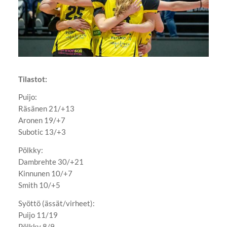
Tilastot:
Puijo:
Räsänen 21/+13
Aronen 19/+7
Subotic 13/+3
Pölkky:
Dambrehte 30/+21
Kinnunen 10/+7
Smith 10/+5
Syöttö (ässät/virheet):
Puijo 11/19
Pölkky 8/9