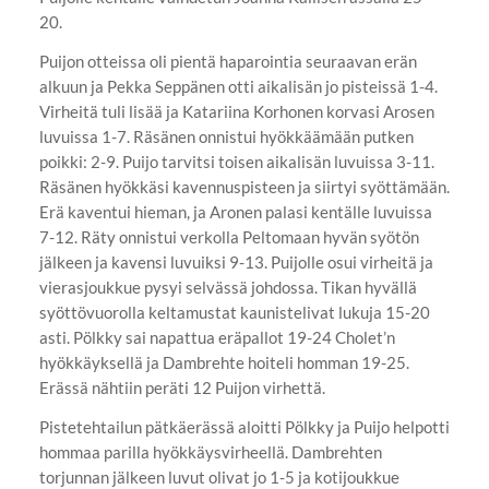
20.
Puijon otteissa oli pientä haparointia seuraavan erän
alkuun ja Pekka Seppänen otti aikalisän jo pisteissä 1-4.
Virheitä tuli lisää ja Katariina Korhonen korvasi Arosen
luvuissa 1-7. Räsänen onnistui hyökkäämään putken
poikki: 2-9. Puijo tarvitsi toisen aikalisän luvuissa 3-11.
Räsänen hyökkäsi kavennuspisteen ja siirtyi syöttämään.
Erä kaventui hieman, ja Aronen palasi kentälle luvuissa
7-12. Räty onnistui verkolla Peltomaan hyvän syötön
jälkeen ja kavensi luvuiksi 9-13. Puijolle osui virheitä ja
vierasjoukkue pysyi selvässä johdossa. Tikan hyvällä
syöttövuorolla keltamustat kaunistelivat lukuja 15-20
asti. Pölkky sai napattua eräpallot 19-24 Cholet’n
hyökkäyksellä ja Dambrehte hoiteli homman 19-25.
Erässä nähtiin peräti 12 Puijon virhettä.
Pistetehtailun pätkäerässä aloitti Pölkky ja Puijo helpotti
hommaa parilla hyökkäysvirheellä. Dambrehten
torjunnan jälkeen luvut olivat jo 1-5 ja kotijoukkue