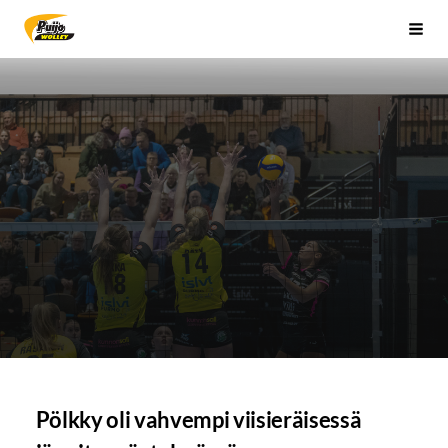
Siirry
Sivuston etusivulle
Vali
sivun
sisältöön
Pölkky oli vahvempi viisieräisessä