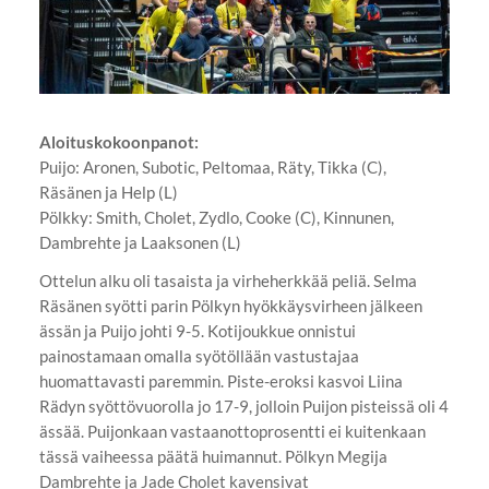
Aloituskokoonpanot:
Puijo: Aronen, Subotic, Peltomaa, Räty, Tikka (C),
Räsänen ja Help (L)
Pölkky: Smith, Cholet, Zydlo, Cooke (C), Kinnunen,
Dambrehte ja Laaksonen (L)
Ottelun alku oli tasaista ja virheherkkää peliä. Selma
Räsänen syötti parin Pölkyn hyökkäysvirheen jälkeen
ässän ja Puijo johti 9-5. Kotijoukkue onnistui
painostamaan omalla syötöllään vastustajaa
huomattavasti paremmin. Piste-eroksi kasvoi Liina
Rädyn syöttövuorolla jo 17-9, jolloin Puijon pisteissä oli 4
ässää. Puijonkaan vastaanottoprosentti ei kuitenkaan
tässä vaiheessa päätä huimannut. Pölkyn Megija
Dambrehte ja Jade Cholet kavensivat