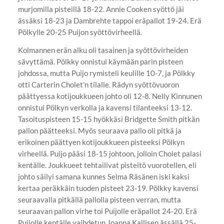
murjomilla pisteillä 18-22. Annie Cooken syöttö jäi
ässäksi 18-23 ja Dambrehte tappoi eräpallot 19-24. Erä
Pölkylle 20-25 Puijon syöttövirheellä.
Kolmannen erän alku oli tasainen ja syöttövirheiden
sävyttämä. Pölkky onnistui käymään parin pisteen
johdossa, mutta Puijo rymisteli keulille 10-7, ja Pölkky
otti Carterin Cholet’n tilalle. Rädyn syöttövuoron
päättyessa kotijoukkueen johto oli 12-8. Nelly Kinnunen
onnistui Pölkyn verkolla ja kavensi tilanteeksi 13-12.
Tasoituspisteen 15-15 hyökkäsi Bridgette Smith pitkän
pallon päätteeksi. Myös seuraava pallo oli pitkä ja
erikoinen päättyen kotijoukkueen pisteeksi Pölkyn
virheellä. Puijo pääsi 18-15 johtoon, jolloin Cholet palasi
kentälle. Joukkueet tehtailivat pisteitö vuorotellen, eli
johto säilyi samana kunnes Selma Räsänen iski kaksi
kertaa peräkkäin tuoden pisteet 23-19. Pölkky kavensi
seuraavalla pitkällä pallolla pisteen verran, mutta
seuraavan pallon virhe toi Puijolle eräpallot 24-20. Erä
Puijolle kentälle vaihdetun Joanna Kallisen ässällä 25-