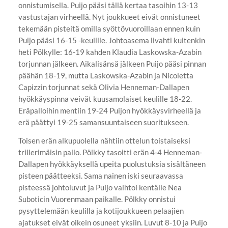
onnistumisella. Puijo pääsi tällä kertaa tasoihin 13-13
vastustajan virheellä. Nyt joukkueet eivät onnistuneet
tekemään pisteitä omilla syöttövuoroillaan ennen kuin
Puijo pääsi 16-15 -keulille. Johtoasema livahti kuitenkin
heti Pölkylle: 16-19 kahden Klaudia Laskowska-Azabin
torjunnan jälkeen. Aikalisänsä jälkeen Puijo pääsi pinnan
päähän 18-19, mutta Laskowska-Azabin ja Nicoletta
Capizzin torjunnat sekä Olivia Henneman-Dallapen
hyökkäyspinna veivät kuusamolaiset keulille 18-22.
Eräpalloihin mentiin 19-24 Puijon hyökkäysvirheellä ja
erä päättyi 19-25 samansuuntaiseen suoritukseen.
Toisen erän alkupuolella nähtiin ottelun toistaiseksi
trillerimäisin pallo. Pölkky tasoitti erän 4-4 Henneman-
Dallapen hyökkäyksellä upeita puolustuksia sisältäneen
pisteen päätteeksi. Sama nainen iski seuraavassa
pisteessä johtoluvut ja Puijo vaihtoi kentälle Nea
Suboticin Vuorenmaan paikalle. Pölkky onnistui
pysyttelemään keulilla ja kotijoukkueen pelaajien
ajatukset eivät oikein osuneet yksiin. Luvut 8-10 ja Puijo