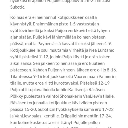
hyökkäsi eräpallon Puijolle. Loppuluvut 26-24 niittasi
Subotic.
Kolmas erä ei meinannut kotijoukkueen osalta
käynnistyä. Ensimmäinen piste 1-5 vastustajan
syöttövirheellä ja kaksi Puijon verkkovirhettä lyhyen
ajan sisään. Puijo kävi lähimmillään kolmen pisteen
päässä, mutta Paynen ässä kasvatti eroksi jälleen 4-9.
Kotijoukkueelle osui muutamia virheitä ja Nea Luntamo
syötti pisteiksi 7-12, jolloin Puijo käytti jo erän toisen
aikalisänsä. Sen jälkeen toinen ässä ja ero kuuteen
pisteeseen. Kahden Puijon virheen jälkeen ero oli jo 8-16.
Tilanteessa 9-16 kotijoukkue otti Vuorenmaan Palmerin
tilalle, mutta eroa riitti kurottavaksi. Pisteissä 12-19
Puijo otti tuplavaihdolla kehiin Kallisen ja Räsäsen.
Pölkky puolestaan vaihtoi Shomakerin VanLiew’n tilalle.
Räsäsen torjunnalla kotijoukkue kävi viiden pisteen
päässä 15-20. Suboticin hyökkäyksellä sama ero 17-22
ja VanLiew palasi kentälle. Eräpalloihin mentiin 17-24,
kun kolme kosketusta ei riittänyt Puijolle pallon