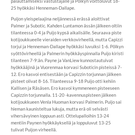
palauttamiseksi vastustajalle ja Pölkyn voittoluvut 18-
25 hyökkäsi Henneman-Dallape.
Puijon yleispelaajina neljännessä erässä aloittivat
Palmer ja Subotic. Kahden Luntamon ässän jälkeen oltiin
tilanteessa 0-4 ja Puijo kypsä aikalisälle. Seuraava piste
kotijoukkueelle vieraiden verkkovirheellä, mutta Capizzi
torjui ja Henneman-Dallape hyökkäsi luvuiksi 1-6. Pölkyn
syöttövirheellä ja Palmerin hyökkäyspinnalla Puijo kiristi
tilanteen 7-9:än. Payne ja VanLiew kunnostautuivat
hyökkääjinä ja Vuorenmaa korvasi Suboticin pisteissä 7-
12. Ero kasvoi entisestään ja Capizzin torjunnan jälkeen
pisteet olivat 8-16. Tilanteessa 9-18 Puijo otti kehiin
Kallisen ja Räsäsen. Ero kasvoi kymmeneen pisteeseen
Capizzin torjunnalla. 11-20 -kavennuspisteen jälkeen
kotijoukkueen Venla Huoman korvasi Palmerin. Puijo sai
hieman kaunisteltua lukuja, mutta erä oli selvästi
vihersävyinen loppuun asti. Ottelupalloihin 13-24
mentiin Paynen hyökkäyksellä ja loppuluvut 13-25
tulivat Puijon virheellä.