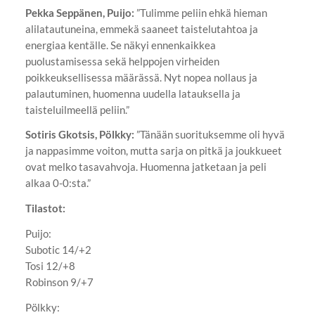
Pekka Seppänen, Puijo:
”Tulimme peliin ehkä hieman
alilatautuneina, emmekä saaneet taistelutahtoa ja
energiaa kentälle. Se näkyi ennenkaikkea
puolustamisessa sekä helppojen virheiden
poikkeuksellisessa määrässä. Nyt nopea nollaus ja
palautuminen, huomenna uudella latauksella ja
taisteluilmeellä peliin.”
Sotiris Gkotsis, Pölkky:
”Tänään suorituksemme oli hyvä
ja nappasimme voiton, mutta sarja on pitkä ja joukkueet
ovat melko tasavahvoja. Huomenna jatketaan ja peli
alkaa 0-0:sta.”
Tilastot:
Puijo:
Subotic 14/+2
Tosi 12/+8
Robinson 9/+7
Pölkky: