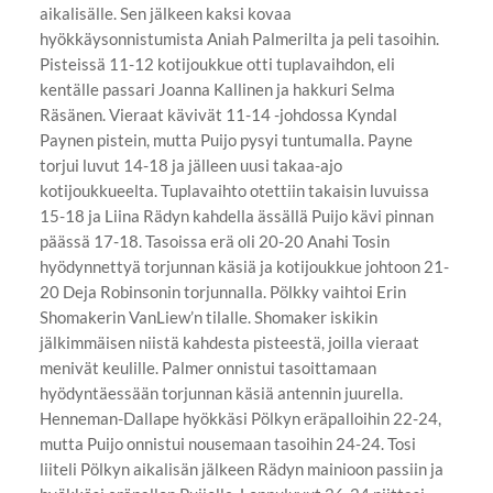
aikalisälle. Sen jälkeen kaksi kovaa
hyökkäysonnistumista Aniah Palmerilta ja peli tasoihin.
Pisteissä 11-12 kotijoukkue otti tuplavaihdon, eli
kentälle passari Joanna Kallinen ja hakkuri Selma
Räsänen. Vieraat kävivät 11-14 -johdossa Kyndal
Paynen pistein, mutta Puijo pysyi tuntumalla. Payne
torjui luvut 14-18 ja jälleen uusi takaa-ajo
kotijoukkueelta. Tuplavaihto otettiin takaisin luvuissa
15-18 ja Liina Rädyn kahdella ässällä Puijo kävi pinnan
päässä 17-18. Tasoissa erä oli 20-20 Anahi Tosin
hyödynnettyä torjunnan käsiä ja kotijoukkue johtoon 21-
20 Deja Robinsonin torjunnalla. Pölkky vaihtoi Erin
Shomakerin VanLiew’n tilalle. Shomaker iskikin
jälkimmäisen niistä kahdesta pisteestä, joilla vieraat
menivät keulille. Palmer onnistui tasoittamaan
hyödyntäessään torjunnan käsiä antennin juurella.
Henneman-Dallape hyökkäsi Pölkyn eräpalloihin 22-24,
mutta Puijo onnistui nousemaan tasoihin 24-24. Tosi
liiteli Pölkyn aikalisän jälkeen Rädyn mainioon passiin ja