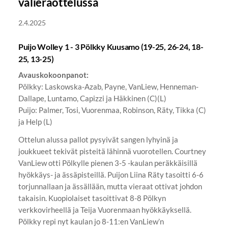
välieräottelussa
2.4.2025
Puijo Wolley 1 - 3 Pölkky Kuusamo (19-25, 26-24, 18-
25, 13-25)
Avauskokoonpanot:
Pölkky: Laskowska-Azab, Payne, VanLiew, Henneman-
Dallape, Luntamo, Capizzi ja Häkkinen (C)(L)
Puijo: Palmer, Tosi, Vuorenmaa, Robinson, Räty, Tikka (C)
ja Help (L)
Ottelun alussa pallot pysyivät sangen lyhyinä ja
joukkueet tekivät pisteitä lähinnä vuorotellen. Courtney
VanLiew otti Pölkylle pienen 3-5 -kaulan peräkkäisillä
hyökkäys- ja ässäpisteillä. Puijon Liina Räty tasoitti 6-6
torjunnallaan ja ässällään, mutta vieraat ottivat johdon
takaisin. Kuopiolaiset tasoittivat 8-8 Pölkyn
verkkovirheellä ja Teija Vuorenmaan hyökkäyksellä.
Pölkky repi nyt kaulan jo 8-11:en VanLiew’n