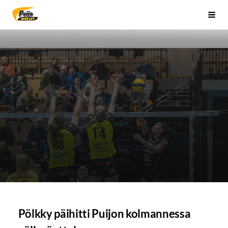
Siirry
Sivuston etusivulle
Vali
sivun
sisältöön
Pölkky päihitti Puijon kolmannessa