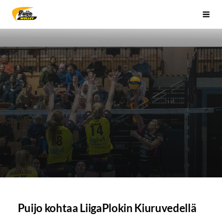
Siirry
Sivuston etusivulle
Vali
sivun
sisältöön
Puijo kohtaa LiigaPlokin Kiuruvedellä