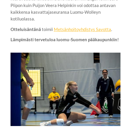
Piipon kuin Puijon Veera Helpinkin voi odottaa antavan
kaikkensa kasvattajaseuransa Luomu-Wolleyn
kotiluolassa.
Otteluisäntänä
toimii
Metsänhoitoyhdistys Savotta
.
Lämpimästi tervetuloa luomu-Suomen pääkaupunkiin!