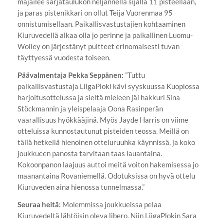
majailee sarjataulukon neljännellä sijalla 11 pisteellään,
ja paras pistenikkari on ollut Teija Vuorenmaa 95
onnistumisellaan. Paikallisvastustajien kohtaaminen
Kiuruvedellä alkaa olla jo perinne ja paikallinen Luomu-
Wolley on järjestänyt puitteet erinomaisesti tuvan
täyttyessä vuodesta toiseen.
Päävalmentaja Pekka Seppänen:
”Tuttu
paikallisvastustaja LiigaPloki kävi syyskuussa Kuopiossa
harjoitusottelussa ja sieltä mieleen jäi hakkuri Sina
Stöckmannin ja yleispelaaja Oona Rasinperän
vaarallisuus hyökkääjinä. Myös Jayde Harris on viime
otteluissa kunnostautunut pisteiden teossa. Meillä on
tällä hetkellä hienoinen otteluruuhka käynnissä, ja koko
joukkueen panosta tarvitaan taas lauantaina.
Kokoonpanon laajuus auttoi meitä voiton hakemisessa jo
maanantaina Rovaniemellä. Odotuksissa on hyvä ottelu
Kiuruveden aina hienossa tunnelmassa.”
Seuraa heitä:
Molemmissa joukkueissa pelaa
Kiuruvedeltä lähtöisin oleva libero. Niin LiigaPlokin Sara