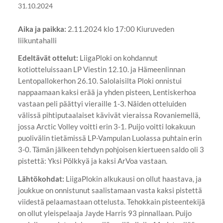
31.10.2024
Aika ja paikka:
2.11.2024 klo 17:00 Kiuruveden
liikuntahalli
Edeltävät ottelut:
LiigaPloki on kohdannut
kotiotteluissaan LP Viestin 12.10. ja Hämeenlinnan
Lentopallokerhon 26.10. Salolaisilta Ploki onnistui
nappaamaan kaksi erää ja yhden pisteen, Lentiskerhoa
vastaan peli päättyi vieraille 1-3. Näiden otteluiden
välissä pihtiputaalaiset kävivät vieraissa Rovaniemellä,
jossa Arctic Volley voitti erin 3-1. Puijo voitti lokakuun
puolivälin tietämissä LP-Vampulan Luolassa puhtain erin
3-0. Tämän jälkeen tehdyn pohjoisen kiertueen saldo oli 3
pistettä: Yksi Pölkkyä ja kaksi ArVoa vastaan.
Lähtökohdat:
LiigaPlokin alkukausi on ollut haastava, ja
joukkue on onnistunut saalistamaan vasta kaksi pistettä
viidestä pelaamastaan ottelusta. Tehokkain pisteentekijä
on ollut yleispelaaja Jayde Harris 93 pinnallaan. Puijo