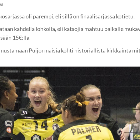
la
sarjassa oli parempi, eli sillä on finaalisarjassa kotietu.
ataan kahdella lohkolla, eli katsojia mahtuu paikalle mukav
sään 15€:lla.
ustamaan Puijon naisia kohti historiallista kirkkainta mit