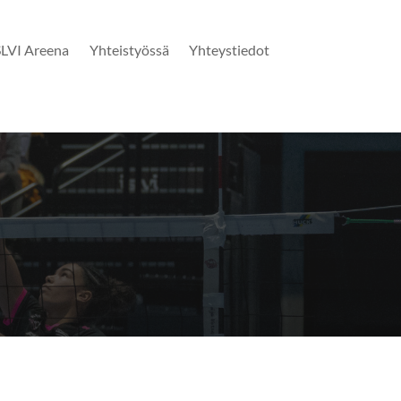
SLVI Areena
Yhteistyössä
Yhteystiedot