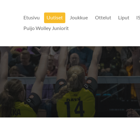
Etusivu
Uutiset
Joukkue
Ottelut
Liput
I
Puijo Wolley Juniorit