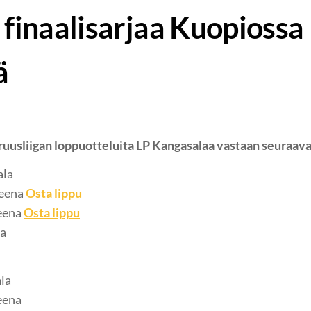
 finaalisarjaa Kuopiossa
ä
uusliigan loppuotteluita LP Kangasalaa vastaan seuraaval
ala
reena
Osta lippu
reena
Osta lippu
la
la
eena