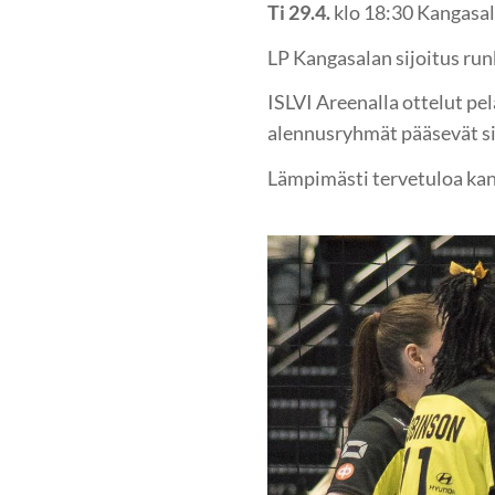
Ti 29.4.
klo 18:30 Kangasa
LP Kangasalan sijoitus runko
ISLVI Areenalla ottelut pel
alennusryhmät pääsevät si
Lämpimästi tervetuloa kann