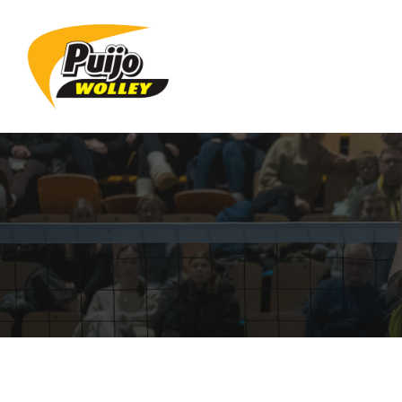
Siirry
sivun
sisältöön
Sivuston etusivulle