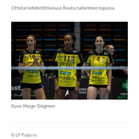
Ottelun lehdistötilaisuus Ruutu-tallenteen lopussa.
Kuva: Margo Tolegmen
©
LP Puijo ry