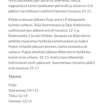
hivuttautumaan pari pistettä lähemmäs, mutta
loppuerässä toisen joukkueen peli kulki ja toisen ei. Erä
päättyi harmillisesti syöttövirheeseen luvuissa 25-15.
Pitkän erätauon jälkeen Puijo antoi LP-Vampulalle
kylmän suihkun. Teija Vuorenmaan ja Deja Robinsonin
syöttövuorojen jälkeen erä oli luvuissa 12-2 ja
Robinsonilla 3 ässää tilillään. Vampula sai Biberdzicin
johdolla muutaman hyökkäysonnistumisen ja lisäksi
Puijon virheillä jokusen pisteen, mutta etumatka oli
valtava. Puijon aikalisän jälkeen Biberdzicin hyökkäys
kutisti eron viiteen, 18-13, mutta tuon lähemmäs
huittislaiset eivät päässeet. Vuorenmaan torjunta päätti
erän luvuissa 25-17.
Tilastot:
Puijo:
Vuorenmaa 19/+15
Tikka 12/+8
Huoman 12/+5