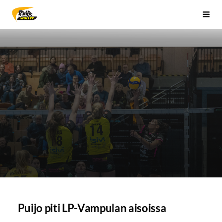
Siirry
Sivuston etusivulle
Vali
sivun
sisältöön
Puijo piti LP-Vampulan aisoissa