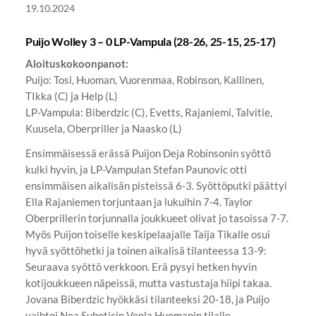
19.10.2024
Puijo Wolley 3 – 0 LP-Vampula (28-26, 25-15, 25-17)
Aloituskokoonpanot:
Puijo: Tosi, Huoman, Vuorenmaa, Robinson, Kallinen,
TIkka (C) ja Help (L)
LP-Vampula: Biberdzic (C), Evetts, Rajaniemi, Talvitie,
Kuusela, Oberpriller ja Naasko (L)
Ensimmäisessä erässä Puijon Deja Robinsonin syöttö
kulki hyvin, ja LP-Vampulan Stefan Paunovic otti
ensimmäisen aikalisän pisteissä 6-3. Syöttöputki päättyi
Ella Rajaniemen torjuntaan ja lukuihin 7-4. Taylor
Oberprillerin torjunnalla joukkueet olivat jo tasoissa 7-7.
Myös Puijon toiselle keskipelaajalle Taija Tikalle osui
hyvä syöttöhetki ja toinen aikalisä tilanteessa 13-9:
Seuraava syöttö verkkoon. Erä pysyi hetken hyvin
kotijoukkueen näpeissä, mutta vastustaja hiipi takaa.
Jovana Biberdzic hyökkäsi tilanteeksi 20-18, ja Puijo
vaihtoi Nea Suboticin Venla Huomanin tilalle