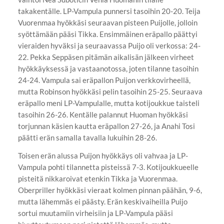
takakentälle. LP-Vampula punnersi tasoihin 20-20. Teija
Vuorenmaa hyökkäsi seuraavan pisteen Puijolle, jolloin
syöttämään pääsi Tikka. Ensimmäinen eräpallo päättyi
vieraiden hyväksi ja seuraavassa Puijo oli verkossa: 24-
22. Pekka Seppäsen pitämän aikalisän jälkeen virheet
hyökkäyksessä ja vastaanotossa, joten tilanne tasoihin
24-24. Vampula sai eräpallon Puijon verkkovirheellä,
mutta Robinson hyökkäsi pelin tasoihin 25-25. Seuraava
eräpallo meni LP-Vampulalle, mutta kotijoukkue taisteli
tasoihin 26-26. Kentälle palannut Huoman hyökkäsi
torjunnan käsien kautta eräpallon 27-26, ja Anahi Tosi
päätti erän samalla tavalla lukuihin 28-26.
Toisen erän alussa Puijon hyökkäys oli vahvaa ja LP-
Vampula pohti tilannetta pisteissä 7-3. Kotijoukkueelle
pisteitä nikkaroivat etenkin Tikka ja Vuorenmaa.
Oberpriller hyökkäsi vieraat kolmen pinnan päähän, 9-6,
mutta lähemmäs ei päästy. Erän keskivaiheilla Puijo
sortui muutamiin virheisiin ja LP-Vampula pääsi