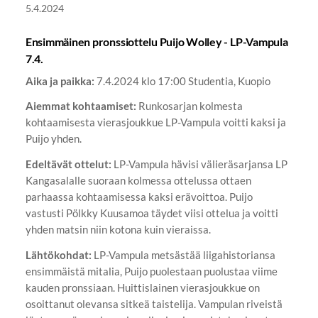
5.4.2024
Ensimmäinen pronssiottelu Puijo Wolley - LP-Vampula
7.4.
Aika ja paikka:
7.4.2024 klo 17:00 Studentia, Kuopio
Aiemmat kohtaamiset:
Runkosarjan kolmesta
kohtaamisesta vierasjoukkue LP-Vampula voitti kaksi ja
Puijo yhden.
Edeltävät ottelut:
LP-Vampula hävisi välieräsarjansa LP
Kangasalalle suoraan kolmessa ottelussa ottaen
parhaassa kohtaamisessa kaksi erävoittoa. Puijo
vastusti Pölkky Kuusamoa täydet viisi ottelua ja voitti
yhden matsin niin kotona kuin vieraissa.
Lähtökohdat:
LP-Vampula metsästää liigahistoriansa
ensimmäistä mitalia, Puijo puolestaan puolustaa viime
kauden pronssiaan. Huittislainen vierasjoukkue on
osoittanut olevansa sitkeä taistelija. Vampulan riveistä