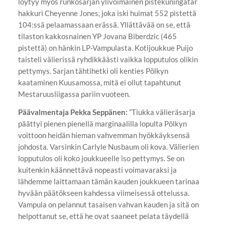
löytyy myös runkosarjan ylivoimainen pistekuningatar
hakkuri Cheyenne Jones, joka iski huimat 552 pistettä
104:ssä pelaamassaan erässä. Yllättävää on se, että
tilaston kakkosnainen YP Jovana Biberdzic (465
pistettä) on hänkin LP-Vampulasta. Kotijoukkue Puijo
taisteli välierissä ryhdikkäästi vaikka lopputulos olikin
pettymys. Sarjan tähtihetki oli kenties Pölkyn
kaataminen Kuusamossa, mitä ei ollut tapahtunut
Mestaruusliigassa pariin vuoteen.
Päävalmentaja Pekka Seppänen:
”Tiukka välieräsarja
päättyi pienen pienellä marginaalilla lopulta Pölkyn
voittoon heidän hieman vahvemman hyökkäyksensä
johdosta. Varsinkin Carlyle Nusbaum oli kova. Välierien
lopputulos oli koko joukkueelle iso pettymys. Se on
kuitenkin käännettävä nopeasti voimavaraksi ja
lähdemme laittamaan tämän kauden joukkueen tarinaa
hyvään päätökseen kahdessa viimeisessä ottelussa.
Vampula on pelannut tasaisen vahvan kauden ja sitä on
helpottanut se, että he ovat saaneet pelata täydellä