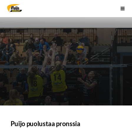
Siirry
Sivuston etusivulle
Vali
sivun
sisältöön
Puijo puolustaa pronssia