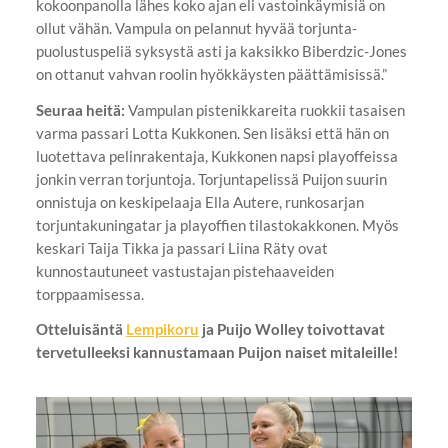
kokoonpanolla lähes koko ajan eli vastoinkäymisiä on
ollut vähän. Vampula on pelannut hyvää torjunta-
puolustuspeliä syksystä asti ja kaksikko Biberdzic-Jones
on ottanut vahvan roolin hyökkäysten päättämisissä.”
Seuraa heitä:
Vampulan pistenikkareita ruokkii tasaisen
varma passari Lotta Kukkonen. Sen lisäksi että hän on
luotettava pelinrakentaja, Kukkonen napsi playoffeissa
jonkin verran torjuntoja. Torjuntapelissä Puijon suurin
onnistuja on keskipelaaja Ella Autere, runkosarjan
torjuntakuningatar ja playoffien tilastokakkonen. Myös
keskari Taija Tikka ja passari Liina Räty ovat
kunnostautuneet vastustajan pistehaaveiden
torppaamisessa.
Otteluisäntä
Lempikoru
ja Puijo Wolley toivottavat
tervetulleeksi kannustamaan Puijon naiset mitaleille!