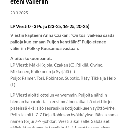
eteni välieriin
23.3.2025
LP Viesti 0 - 3 Puijo (23-25, 16-25, 20-25)
Viestin kapteeni Anna Czakan: ”On tosi vaikeaa saada
palloja kuolemaan Puijon kenttään!” Puijo etenee
välieriin Pölkky Kuusamoa vastaan.
Aloituskokoonpanot:
LP Viesti: Mäki-Kojola, Czakan (C), Riikilä, Owino,
Mikkonen, Kaikkonen ja Syrjälä (L)
Puijo: Palmer, Tosi, Robinson, Subotic, Räty, Tikka ja Help
(L)
LP Viesti aloitti ottelun vahvemmin. Puijolta nähtiin
hieman haparointia ja ensimmäinen aikalisä otettiin jo
pisteissä 4-1; sitö seurasikin kotijoukkueen syöttövirhe.
Pelin tasoitti 7-7 Deja Robinson hyökkäyksellään ja sama
nainen torjui 7-9 -johdon: Viesti aikalisälle. Salolaiset
pääsivät torjunnalla tasoihin 11-11, mutta savolaiset