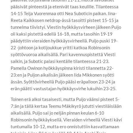
pääsivät pinteestä ja etenivät taas keulille. Tilanteessa
14-15 Teija Vuorenmaa otti Nea Suboticin paikan. Iina-
Reeta Kaikkosen netdrop-ässä tasoitti pisteet 15-15 ja
tunnelma tiivistyi. Viestin hyökkäysvirheen jälkeen Puijo
oli kaksi pistettä edellä 16-18, mutta tasoihin 19-19
päädyttiin vieraiden hyökkäysvirheellä. Puijo puski 19-
22 -johtoon ja kotijoukkue yritti katkoa Robinsonin
syöttövuoroa aikalisällä. Pari kavennuspistettä Viesti
saikin, ja Subotic palasi kentälle tilanteessa 21-23.
Pamella Owinon hyökkäyspinna kiristi tilannetta 22-
23:en ja Puijon aikalisän jälkeen Iida Mikkonen syötti
ässän. Syöttövirheellä Puijo pääsi eräpalloon 23-24 ja
erän päätti vastustajan hyökkäysvirhe lukuihin 23-25.
Toinen erä alkoi tasaisesti, mutta Puijo väänsi pisteet 5-
7:än ja tällä kertaa Teemu Mäkikyrö jututti viestiläisiään
aikalisällä. Puijo sai jo neljän pinnan keulan 6-10
Robinsonin hyökkäyksellä. Vieraiden virheellä Viesti kävi
tuntumalla 10-12, mutta ero onnistuttiin kasvattamaan