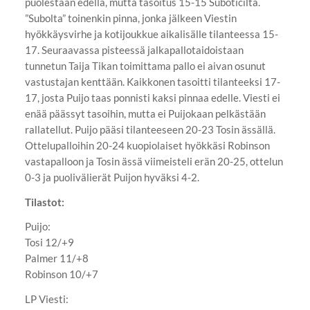
puolestaan edellä, mutta tasoitus 15-15 Suboticilta.
”Subolta” toinenkin pinna, jonka jälkeen Viestin
hyökkäysvirhe ja kotijoukkue aikalisälle tilanteessa 15-
17. Seuraavassa pisteessä jalkapallotaidoistaan
tunnetun Taija Tikan toimittama pallo ei aivan osunut
vastustajan kenttään. Kaikkonen tasoitti tilanteeksi 17-
17, josta Puijo taas ponnisti kaksi pinnaa edelle. Viesti ei
enää päässyt tasoihin, mutta ei Puijokaan pelkästään
rallatellut. Puijo pääsi tilanteeseen 20-23 Tosin ässällä.
Ottelupalloihin 20-24 kuopiolaiset hyökkäsi Robinson
vastapalloon ja Tosin ässä viimeisteli erän 20-25, ottelun
0-3 ja puolivälierät Puijon hyväksi 4-2.
Tilastot:
Puijo:
Tosi 12/+9
Palmer 11/+8
Robinson 10/+7
LP Viesti: