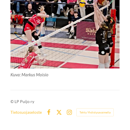
Kuva: Markus Moisio
©
LP Puijo ry
Tietosuojaseloste
Tehty Yhdistysavaimella
Facebook
X
Instagram