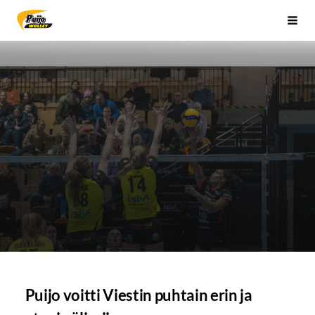
Siirry
Sivuston etusivulle
Vali
sivun
sisältöön
Puijo voitti Viestin puhtain erin ja