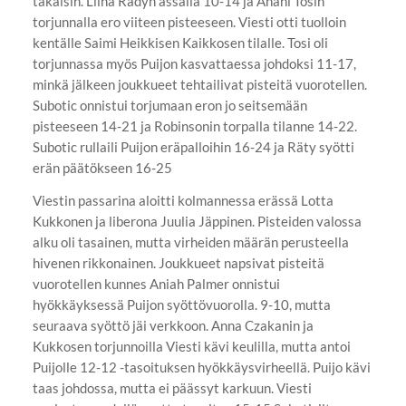
takaisin. Liina Rädyn ässällä 10-14 ja Anahi Tosin
torjunnalla ero viiteen pisteeseen. Viesti otti tuolloin
kentälle Saimi Heikkisen Kaikkosen tilalle. Tosi oli
torjunnassa myös Puijon kasvattaessa johdoksi 11-17,
minkä jälkeen joukkueet tehtailivat pisteitä vuorotellen.
Subotic onnistui torjumaan eron jo seitsemään
pisteeseen 14-21 ja Robinsonin torpalla tilanne 14-22.
Subotic rullaili Puijon eräpalloihin 16-24 ja Räty syötti
erän päätökseen 16-25
Viestin passarina aloitti kolmannessa erässä Lotta
Kukkonen ja liberona Juulia Jäppinen. Pisteiden valossa
alku oli tasainen, mutta virheiden määrän perusteella
hivenen rikkonainen. Joukkueet napsivat pisteitä
vuorotellen kunnes Aniah Palmer onnistui
hyökkäyksessä Puijon syöttövuorolla. 9-10, mutta
seuraava syöttö jäi verkkoon. Anna Czakanin ja
Kukkosen torjunnoilla Viesti kävi keulilla, mutta antoi
Puijolle 12-12 -tasoituksen hyökkäysvirheellä. Puijo kävi
taas johdossa, mutta ei päässyt karkuun. Viesti