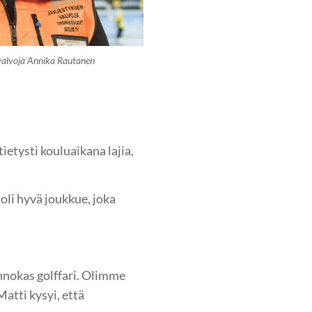
nvalvoja Annika Rautanen
ietysti kouluaikana lajia,
 oli hyvä joukkue, joka
innokas golffari. Olimme
atti kysyi, että