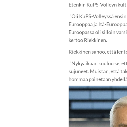
Etenkin KuPS-Volleyn kult
"Oli KuPS-Volleyssä ensin
Eurooppaa ja Itä-Eurooppaa.
Euroopassa oli silloin vars
kertoo Riekkinen.
Riekkinen sanoo, että lent
"Nykyaikaan kuuluu se, ett
sujuneet. Muistan, että ta
hommaa painetaan yhdellä 