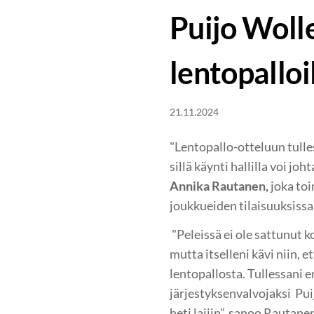
Puijo Woll
lentopallo
21.11.2024
"Lentopallo-otteluun tulle
sillä käynti hallilla voi jo
Annika Rautanen,
joka toi
joukkueiden tilaisuuksissa
"Peleissä ei ole sattunut k
mutta itselleni kävi niin, 
lentopallosta. Tullessani 
järjestyksenvalvojaksi Pui
heti lajiin", sanoo Rautane