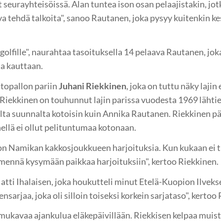
 seurayhteisöissä. Alan tuntea ison osan pelaajistakin, jo
tehdä talkoita", sanoo Rautanen, joka pysyy kuitenkin kes
 golfille", naurahtaa tasoituksella 14 pelaava Rautanen, jo
a kauttaan.
topallon pariin
Juhani Riekkinen
, joka on tuttu näky lajin 
Riekkinen on touhunnut lajin parissa vuodesta 1969 lähti
lta suunnalta kotoisin kuin Annika Rautanen. Riekkinen p
llä ei ollut pelituntumaa kotonaan.
Namikan kakkosjoukkueen harjoituksia. Kun kukaan ei tul
mennä kysymään paikkaa harjoituksiin", kertoo Riekkinen.
atti Ihalaisen, joka houkutteli minut Etelä-Kuopion Ilve
sarjaa, joka oli silloin toiseksi korkein sarjataso", kertoo
mukavaa ajankulua eläkepäivillään. Riekkisen kelpaa muiste