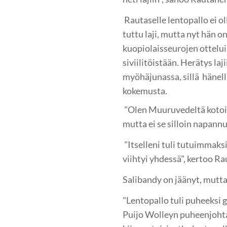
Rautaselle lentopallo ei o
tuttu laji, mutta nyt hän on
kuopiolaisseurojen ottelu
siviilitöistään. Herätys laj
myöhäjunassa, sillä hänellä
kokemusta.
"Olen Muuruvedeltä kotoisin
mutta ei se silloin napannu
"Itselleni tuli tutuimmaksi
viihtyi yhdessä", kertoo R
Salibandy on jäänyt, mutta 
"Lentopallo tuli puheeksi 
Puijo Wolleyn puheenjoht