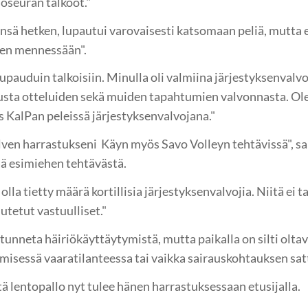
loseuran talkoot."
sä hetken, lupautui varovaisesti katsomaan peliä, mutta e
isen mennessään".
 lupauduin talkoisiin. Minulla oli valmiina järjestyksenval
usta otteluiden sekä muiden tapahtumien valvonnasta. Ol
KalPan peleissä järjestyksenvalvojana."
alven harrastukseni Käyn myös Savo Volleyn tehtävissä", s
ä esimiehen tehtävästä.
la tietty määrä kortillisia järjestyksenvalvojia. Niitä ei ta
utetut vastuulliset."
tunneta häiriökäyttäytymistä, mutta paikalla on silti olta
ämisessä vaaratilanteessa tai vaikka sairauskohtauksen sat
ä lentopallo nyt tulee hänen harrastuksessaan etusijalla.