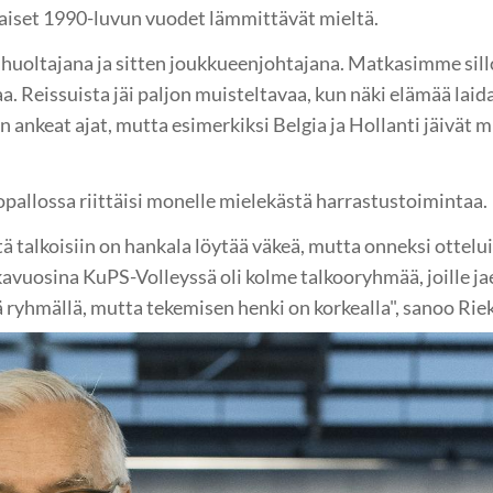
aiset 1990-luvun vuodet lämmittävät mieltä.
 huoltajana ja sitten joukkueenjohtajana. Matkasimme sill
 Reissuista jäi paljon muisteltavaa, kun näki elämää laida
in ankeat ajat, mutta esimerkiksi Belgia ja Hollanti jäivät 
opallossa riittäisi monelle mielekästä harrastustoimintaa.
ä talkoisiin on hankala löytää väkeä, mutta onneksi ottelui
kavuosina KuPS-Volleyssä oli kolme talkooryhmää, joille ja
ryhmällä, mutta tekemisen henki on korkealla", sanoo Rie