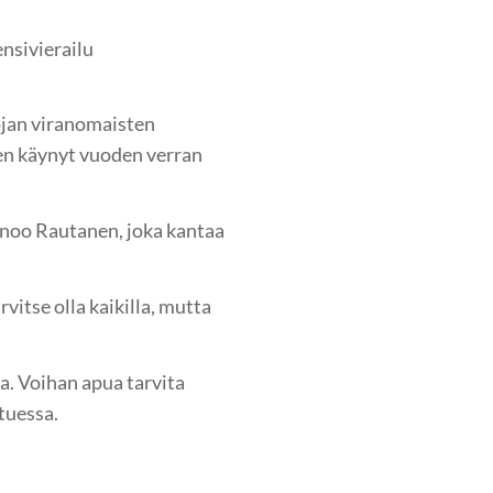
nsivierailu
vojan viranomaisten
en käynyt vuoden verran
anoo Rautanen, joka kantaa
rvitse olla kaikilla, mutta
va. Voihan apua tarvita
tuessa.