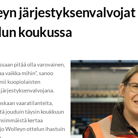
eyn järjestyksenvalvojat
ilun koukussa
ssaan pitää olla varovainen,
htaa vaikka mihin", sanoo
mii kuopiolaisten
 järjestyksenvalvojana.
oskaan vaaratilanteita,
että jouduin täysin koukkuun
ensimmäistä kertaa
jo Wolleyn ottelun ihastuin
n.