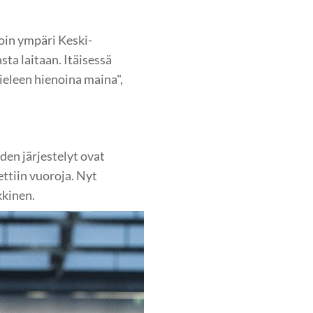
oin ympäri Keski-
sta laitaan. Itäisessä
mieleen hienoina maina",
den järjestelyt ovat
ettiin vuoroja. Nyt
kkinen.