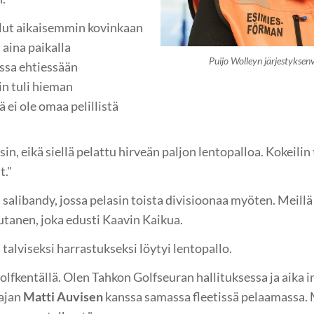
llut aikaisemmin kovinkaan
 aina paikalla
Puijo Wolleyn järjestykse
issa ehtiessään
iin tuli hieman
 ei ole omaa pelillistä
, eikä siellä pelattu hirveän paljon lentopalloa. Kokeilin t
t."
 salibandy, jossa pelasin toista divisioonaa myöten. Meillä
autanen, joka edusti Kaavin Kaikua.
talviseksi harrastukseksi löytyi lentopallo.
golfkentällä. Olen Tahkon Golfseuran hallituksessa ja aika 
ajan
Matti Auvisen
kanssa samassa fleetissä pelaamassa. M