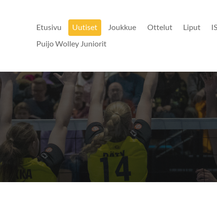
Etusivu
Uutiset
Joukkue
Ottelut
Liput
I
Puijo Wolley Juniorit