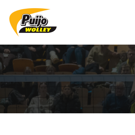
Siirry
sivun
sisältöön
Sivuston etusivulle