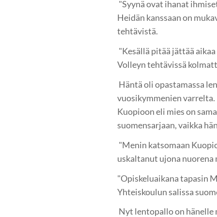
"Syynä ovat ihanat ihmiset
Heidän kanssaan on mukava 
tehtävistä.
"Kesällä pitää jättää aikaa
Volleyn tehtävissä kolmatt
Häntä oli opastamassa len
vuosikymmenien varrelta. 
Kuopioon eli mies on sama
suomensarjaan, vaikka häne
"Menin katsomaan Kuopion 
uskaltanut ujona nuorena 
"Opiskeluaikana tapasin M
Yhteiskoulun salissa suomen
Nyt lentopallo on hänelle 