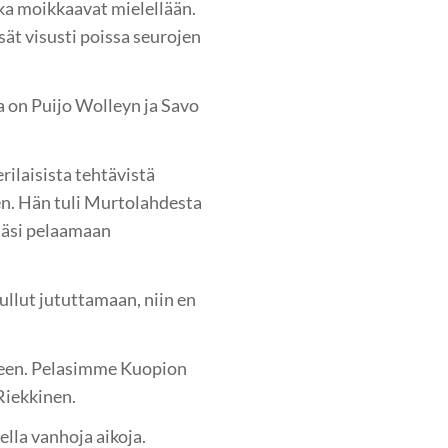
tka moikkaavat mielellään.
ät visusti poissa seurojen
ka on Puijo Wolleyn ja Savo
erilaisista tehtävistä
en. Hän tuli Murtolahdesta
ääsi pelaamaan
lut jututtamaan, niin en
kseen. Pelasimme Kuopion
 Riekkinen.
lla vanhoja aikoja.