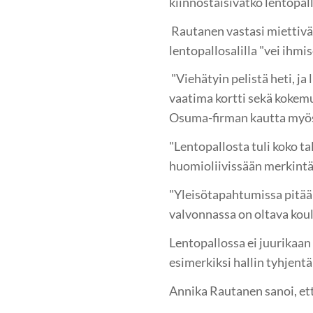
kiinnostaisivatko lentopal
Rautanen vastasi miettivän
lentopallosalilla "vei ihm
"Viehätyin pelistä heti, ja
vaatima kortti sekä kokem
Osuma-firman kautta myös 
"Lentopallosta tuli koko t
huomioliivissään merkintä
"Yleisötapahtumissa pitää ol
valvonnassa on oltava koul
Lentopallossa ei juurikaan 
esimerkiksi hallin tyhjent
Annika Rautanen sanoi, ett