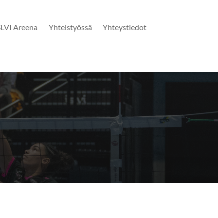
SLVI Areena
Yhteistyössä
Yhteystiedot