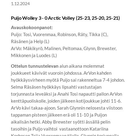
1.12.2024
Puijo Wolley 3 - 0 Arctic Volley (25-23, 25-20, 25-21)
Avauskokoonpanot:
Puijo: Tosi, Vuorenmaa, Robinson, Räty, Tikka (C),
Räsänen ja Help (L)
ArVo: Mäkikyrö, Malinen, Peltomaa, Glynn, Brewster,
Mikkonen ja Luodes (L)
Ottelun tunnustelevan
alun aikana molemmat
joukkueet kävivät vuoroin johdossa. ArVon kahden
hyökkäysvirheen myötä Puijo sai rakenneltua 7-4 johdon.
Selma Räsäsen hyökkäys lipsahti vastustajan
torjunnasta leveäksi ja Anahi Tosi napautti pallon ArVon
kenttäpuoliskolle, joiden jälkeen kotijoukkue johti 11-6.
ArVo kävi takaa-ajoon. Sarah Glynnin nelosesta viistoon
tappaman pisteen jälkeen erä oli 11-10 ja Puijon
aikalisän hetki. Abby Brewster syötti ässällä pelin
tasoihin ja Puijo vaihtoi vastaanottoon Katariina
Korhosen Teija Vuorenmaan tilalle. Glynnin torjunnalla