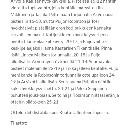
ArVolle Kallisen hyökkäyksellä. Pisteissä 16-12 nähtiin
vierailta tuplavaihto, jolla kentälle marssitettiin
Mikkonen ja Tasala. Peltomaan torjunnalla ArVo nousi
pisteisiin 16-13, mutta Puijon Robinson ja Tosi
hyökkäsivät pisteillään eron kotijoukkueen kannalta
turvallisemmaksi. Kotijoukkueen hyökkäysvirheen
myötä tilanteeksi kehkeytyi 20-17 ja Puijo vaihtoi
keskipelaajaksi Hanna Kastarisen Tikan tilalle. Pinna
lisää Linnea Malisen torjunnalla, 20-18 ja Puijo
aikalisälle. ArVon syöttövirheellä 21-18. Seuraavaksi
pisteet molemmille 22-19 ja Tikka jälleen kentälle. Puijo
meni kahdella Robinsonin torjunnalla ottelupalloon 24-
19 ja ArVo otti aikalisän. Seuraavana Puijolta nähtiin
kaksi hyökkäysvirhettä: 24-21 ja Pekka Seppänen
puhutteli joukkojaan. Se toimi ja Robinson niittasi erän ja
ottelun päätöksen 25-21.
Ottelun lehdistötilaisuus Ruutu-tallenteen lopussa.
Tilastot: