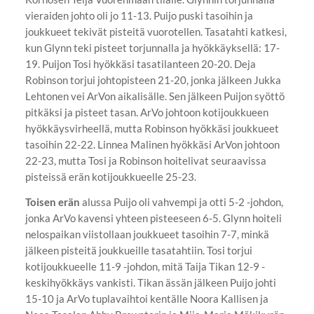
vieraiden johto oli jo 11-13. Puijo puski tasoihin ja
joukkueet tekivät pisteitä vuorotellen. Tasatahti katkesi,
kun Glynn teki pisteet torjunnalla ja hyökkäyksellä: 17-
19. Puijon Tosi hyökkäsi tasatilanteen 20-20. Deja
Robinson torjui johtopisteen 21-20, jonka jälkeen Jukka
Lehtonen vei ArVon aikalisälle. Sen jälkeen Puijon syöttö
pitkäksi ja pisteet tasan. ArVo johtoon kotijoukkueen
hyökkäysvirheellä, mutta Robinson hyökkäsi joukkueet
tasoihin 22-22. Linnea Malinen hyökkäsi ArVon johtoon
22-23, mutta Tosi ja Robinson hoitelivat seuraavissa
pisteissä erän kotijoukkueelle 25-23.
Toisen erän
alussa Puijo oli vahvempi ja otti 5-2 -johdon,
jonka ArVo kavensi yhteen pisteeseen 6-5. Glynn hoiteli
nelospaikan viistollaan joukkueet tasoihin 7-7, minkä
jälkeen pisteitä joukkueille tasatahtiin. Tosi torjui
kotijoukkueelle 11-9 -johdon, mitä Taija Tikan 12-9 -
keskihyökkäys vankisti. Tikan ässän jälkeen Puijo johti
15-10 ja ArVo tuplavaihtoi kentälle Noora Kallisen ja