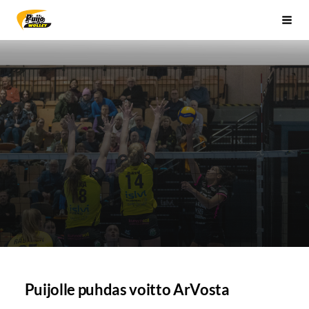
Siirry
Sivuston etusivulle
Vali
sivun
sisältöön
Puijolle puhdas voitto ArVosta