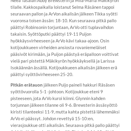
Neea Tasalan Abby Brewsterin ja Miia-Maria Mäkikyrön
tilalle. Kakkospaikalla loistanut Selma Räsänen tappoi
seuraavan pallon ja ArVon aikalisän jälkeen Tikka syötti
vuoronsa toisen ässän: 18-10. Kun seuraava pitkä pallo
päättyi Robinsonin torjuntaan, ArVo otti tuplavaihdon
takaisin. Syöttöputki päättyi 19-11 Puijon
hyökkäysvirheeseen ja ArVo kävi takaa-ajoon. Osin
kotijoukkueen virheiden ansiosta rovaniemeläiset
pääsivöt kirimään, ja Puijon päästyä eräpalloon voittivat
vielä pari pistettä Mäkikyrön hyökkäyksellä ja Larissa
Isokäännän ässällä. Kotijoukkueen aikalisän jälkeen erä
päättyi syöttövirheeseen 25-20.
Pitkän erätauon
jälkeen Puijo paineli hakkuri Räsäsen
syöttövuorolla 5-1 -johtoon. Kotijoukkue eteni 9
pisteeseen, jota ArVo kuroi kiinni. Glynnin kahden
torjunnan jälkeen tilanne oli 9-6. Brewsterin ässäsyöttö
kiristi tilanteeksi 11-9, mutta kahta pistettä lähemmäksi
ArVo ei päässyt. Johdon revettyä 15-10:en,
vierasjoukkue otti aikalisän. Seuraava pitkä pallo päättyi