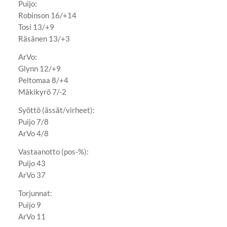
Puijo:
Robinson 16/+14
Tosi 13/+9
Räsänen 13/+3
ArVo:
Glynn 12/+9
Peltomaa 8/+4
Mäkikyrö 7/-2
Syöttö (ässät/virheet):
Puijo 7/8
ArVo 4/8
Vastaanotto (pos-%):
Puijo 43
ArVo 37
Torjunnat:
Puijo 9
ArVo 11