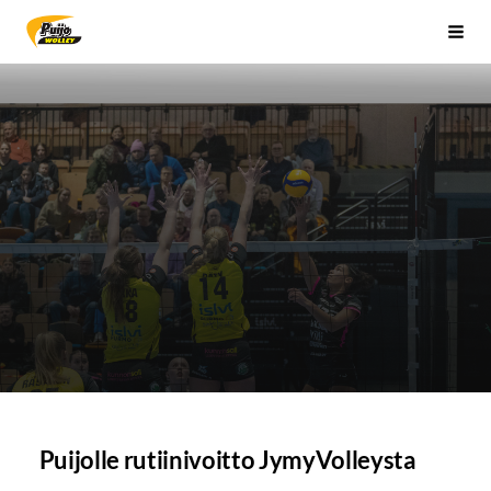
Siirry
Sivuston etusivulle
Vali
sivun
sisältöön
Puijolle rutiinivoitto JymyVolleysta