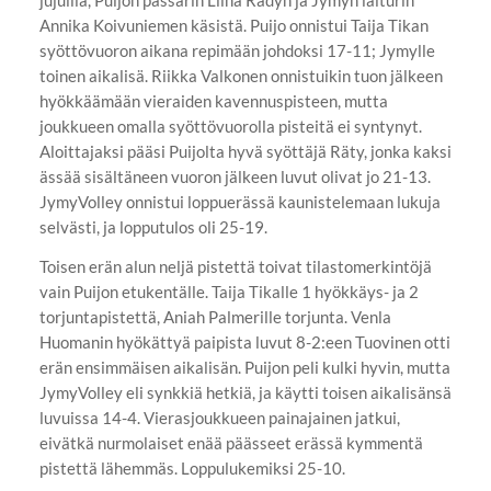
jujuilla, Puijon passarin Liina Rädyn ja Jymyn laiturin
Annika Koivuniemen käsistä. Puijo onnistui Taija Tikan
syöttövuoron aikana repimään johdoksi 17-11; Jymylle
toinen aikalisä. Riikka Valkonen onnistuikin tuon jälkeen
hyökkäämään vieraiden kavennuspisteen, mutta
joukkueen omalla syöttövuorolla pisteitä ei syntynyt.
Aloittajaksi pääsi Puijolta hyvä syöttäjä Räty, jonka kaksi
ässää sisältäneen vuoron jälkeen luvut olivat jo 21-13.
JymyVolley onnistui loppuerässä kaunistelemaan lukuja
selvästi, ja lopputulos oli 25-19.
Toisen erän alun neljä pistettä toivat tilastomerkintöjä
vain Puijon etukentälle. Taija Tikalle 1 hyökkäys- ja 2
torjuntapistettä, Aniah Palmerille torjunta. Venla
Huomanin hyökättyä paipista luvut 8-2:een Tuovinen otti
erän ensimmäisen aikalisän. Puijon peli kulki hyvin, mutta
JymyVolley eli synkkiä hetkiä, ja käytti toisen aikalisänsä
luvuissa 14-4. Vierasjoukkueen painajainen jatkui,
eivätkä nurmolaiset enää päässeet erässä kymmentä
pistettä lähemmäs. Loppulukemiksi 25-10.