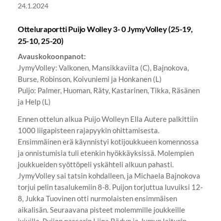
24.1.2024
Otteluraportti Puijo Wolley 3- 0 JymyVolley (25-19,
25-10, 25-20)
Avauskokoonpanot:
JymyVolley: Valkonen, Mansikkaviita (C), Bajnokova,
Burse, Robinson, Koivuniemi ja Honkanen (L)
Puijo: Palmer, Huoman, Räty, Kastarinen, Tikka, Räsänen
ja Help (L)
Ennen ottelun alkua Puijo Wolleyn Ella Autere palkittiin
1000 liigapisteen rajapyykin ohittamisesta.
Ensimmäinen erä käynnistyi kotijoukkueen komennossa
ja onnistumisia tuli etenkin hyökkäyksissä. Molempien
joukkueiden syöttöpeli yskähteli alkuun pahasti.
JymyVolley sai tatsin kohdalleen, ja Michaela Bajnokova
torjui pelin tasalukemiin 8-8. Puijon torjuttua luvuiksi 12-
8, Jukka Tuovinen otti nurmolaisten ensimmäisen
aikalisän. Seuraavana pisteet molemmille joukkeille