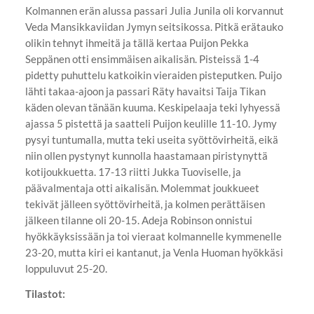
Kolmannen erän alussa passari Julia Junila oli korvannut
Veda Mansikkaviidan Jymyn seitsikossa. Pitkä erätauko
olikin tehnyt ihmeitä ja tällä kertaa Puijon Pekka
Seppänen otti ensimmäisen aikalisän. Pisteissä 1-4
pidetty puhuttelu katkoikin vieraiden pisteputken. Puijo
lähti takaa-ajoon ja passari Räty havaitsi Taija Tikan
käden olevan tänään kuuma. Keskipelaaja teki lyhyessä
ajassa 5 pistettä ja saatteli Puijon keulille 11-10. Jymy
pysyi tuntumalla, mutta teki useita syöttövirheitä, eikä
niin ollen pystynyt kunnolla haastamaan piristynyttä
kotijoukkuetta. 17-13 riitti Jukka Tuoviselle, ja
päävalmentaja otti aikalisän. Molemmat joukkueet
tekivät jälleen syöttövirheitä, ja kolmen perättäisen
jälkeen tilanne oli 20-15. Adeja Robinson onnistui
hyökkäyksissään ja toi vieraat kolmannelle kymmenelle
23-20, mutta kiri ei kantanut, ja Venla Huoman hyökkäsi
loppuluvut 25-20.
Tilastot: