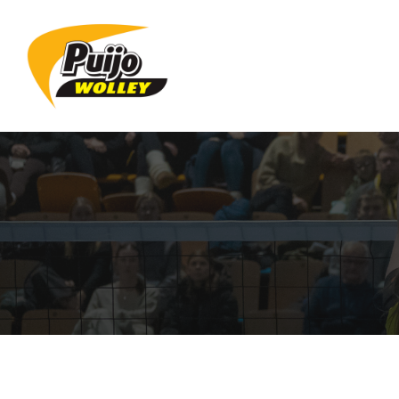
Siirry
sivun
sisältöön
Sivuston etusivulle