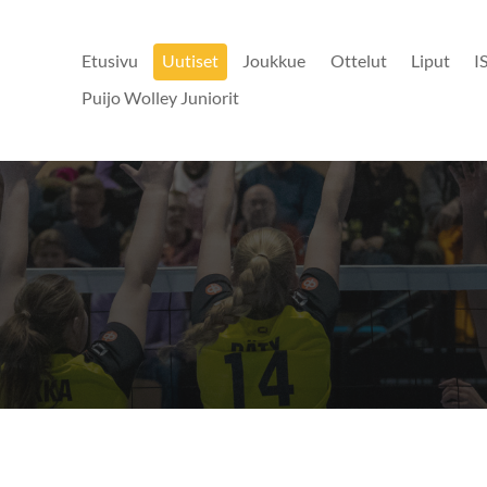
Etusivu
Uutiset
Joukkue
Ottelut
Liput
I
Puijo Wolley Juniorit