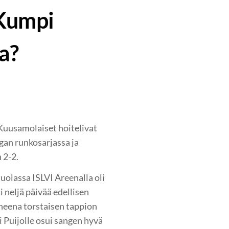
 Kumpi
na?
Kuusamolaiset hoitelivat
igan runkosarjassa ja
 2-2.
uolassa ISLVI Areenalla oli
 neljä päivää edellisen
uneena torstaisen tappion
 Puijolle osui sangen hyvä