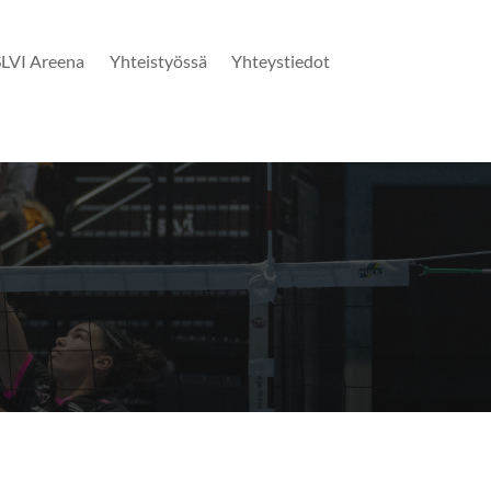
SLVI Areena
Yhteistyössä
Yhteystiedot