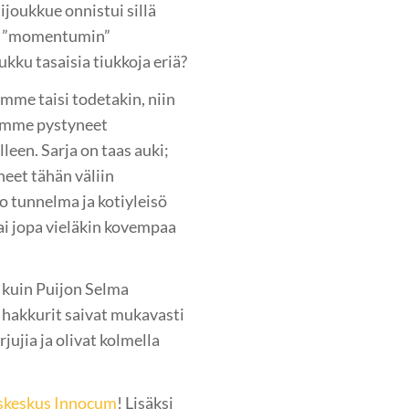
tijoukkue onnistui sillä
 ja ”momentumin”
kku tasaisia tiukkoja eriä?
amme taisi todetakin, niin
a emme pystyneet
een. Sarja on taas auki;
neet tähän väliin
o tunnelma ja kotiyleisö
tai jopa vieläkin kovempaa
 kuin Puijon Selma
 hakkurit saivat mukavasti
ujia ja olivat kolmella
yskeskus Innocum
! Lisäksi