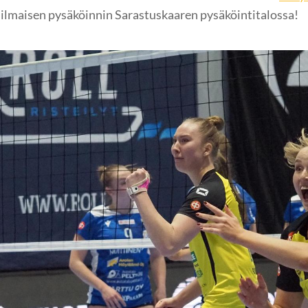
 ilmaisen pysäköinnin Sarastuskaaren pysäköintitalossa!