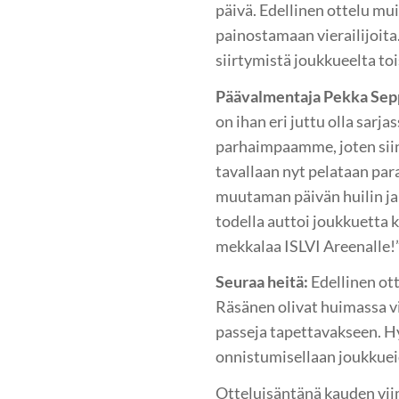
päivä. Edellinen ottelu mui
painostamaan vierailijoita
siirtymistä joukkueelta toi
Päävalmentaja Pekka Sep
on ihan eri juttu olla sar
parhaimpaamme, joten siinä
tavallaan nyt pelataan par
muutaman päivän huilin ja 
todella auttoi joukkuetta 
mekkalaa ISLVI Areenalle!
Seuraa heitä:
Edellinen ot
Räsänen olivat huimassa v
passeja tapettavakseen. Hy
onnistumisellaan joukkuei
Otteluisäntänä kauden viim