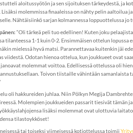
stutteli aloitussyötön ja sen sijoituksen tärkeydestä, ja ko
. Lisäksi molemmissa finaaleissa on nähty pelin aaltoilua
selle. Nähtäisiinkö sarjan kolmannessa loppuottelussa jo tu
pänen:
”Oli tärkeä peli tuo edellinen! Kuten joku pelaajist
jassa tilanteessa 1-1 kuin 0-2. Ensimmäisen ottelun lopuss
kin mielessä hyvä matsi. Parannettavaa kuitenkin jäi edell
as viidestä. Odotan hienoa ottelua, kun joukkueet ovat saa
janoavat molemmat voittoa. Edellisessä ottelussa oli hien
kannustuksellaan. Toivon tiistaille vähintään samanlaista 
”
telu oli hakkureiden juhlaa. Niin Pölkyn Megija Dambrehte
ireessä. Molempien joukkueiden passarit tiesivät tämän ja
ökkäyslahjojensa lisäksi molemmat ovat ulottuvia laitatorj
densa tilastoykköset!
eisessä tai toiseksi viimeisessä kotiottelussa toimii
Yrit