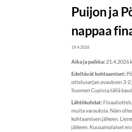
Puijon ja P
nappaa fina
19.4.2026
Aika ja paikka:
21.4.2026 k
Edeltävät kohtaamiset:
Pö
ottelusarjan avauksen 3-2 
Suomen Cupissa tällä kaude
Lähtökohdat:
Finaaliottelu
muita varauksia. Näin olle
kohtaamisen jälkeen. Liene
jälkeen. Kuusamolaiset ei