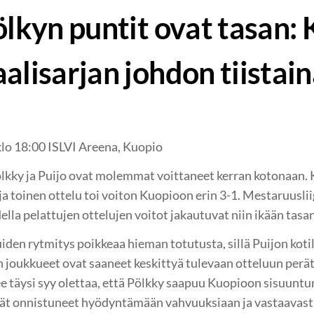
ölkyn puntit ovat tasan:
alisarjan johdon tiistai
lo 18:00 ISLVI Areena, Kuopio
lkky ja Puijo ovat molemmat voittaneet kerran kotonaan. 
ja toinen ottelu toi voiton Kuopioon erin 3-1. Mestaruusli
lla pelattujen ottelujen voitot jakautuvat niin ikään tasan
iden rytmitys poikkeaa hieman totutusta, sillä Puijon kotil
n joukkueet ovat saaneet keskittyä tulevaan otteluun peräti
e täysi syy olettaa, että Pölkky saapuu Kuopioon sisuunt
vät onnistuneet hyödyntämään vahvuuksiaan ja vastaavasti