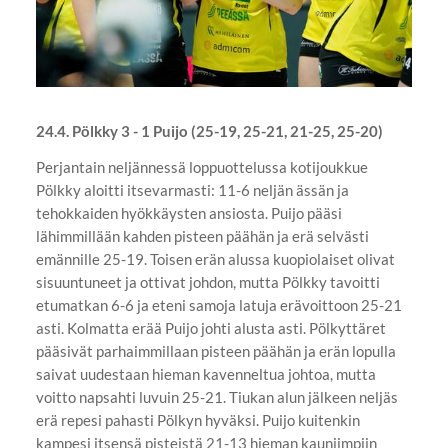
24.4. Pölkky 3 - 1 Puijo (25-19, 25-21, 21-25, 25-20)
Perjantain neljännessä loppuottelussa kotijoukkue
Pölkky aloitti itsevarmasti: 11-6 neljän ässän ja
tehokkaiden hyökkäysten ansiosta. Puijo pääsi
lähimmillään kahden pisteen päähän ja erä selvästi
emännille 25-19. Toisen erän alussa kuopiolaiset olivat
sisuuntuneet ja ottivat johdon, mutta Pölkky tavoitti
etumatkan 6-6 ja eteni samoja latuja erävoittoon 25-21
asti. Kolmatta erää Puijo johti alusta asti. Pölkyttäret
pääsivät parhaimmillaan pisteen päähän ja erän lopulla
saivat uudestaan hieman kavenneltua johtoa, mutta
voitto napsahti luvuin 25-21. Tiukan alun jälkeen neljäs
erä repesi pahasti Pölkyn hyväksi. Puijo kuitenkin
kampesi itsensä pisteistä 21-13 hieman kauniimpiin