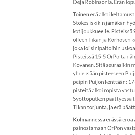
Deja Robinsonia. Erän lopu
Toinen erä
alkoi keltamusti
Stokes iskikin jämäkän hyök
kotijoukkueelle. Pisteissä 
olleen Tikan ja Korhosen 
joka loi sinipaitoihin usk
Pisteissä 15-5 OrPolta näh
Kovanen. Sitä seurasikin m
yhdeksään pisteeseen Puijo
peipin Puijon kenttään: 17
pisteitä alkoi ropista vastu
Syöttöputken päättyessä ti
Tikan torjunta, ja erä päät
Kolmannessa erässä
eroa 
painostamaan OrPon vastaan