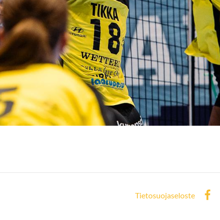
Tietosuojaseloste
Face