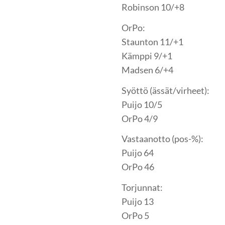
Robinson 10/+8
OrPo:
Staunton 11/+1
Kämppi 9/+1
Madsen 6/+4
Syöttö (ässät/virheet):
Puijo 10/5
OrPo 4/9
Vastaanotto (pos-%):
Puijo 64
OrPo 46
Torjunnat:
Puijo 13
OrPo 5