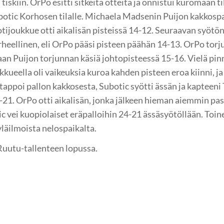
tiskiin. OrPo esitti sitkeitä otteita ja onnistui kuromaan t
ubotic Korhosen tilalle. Michaela Madsenin Puijon kakkos
kotijoukkue otti aikalisän pisteissä 14-12. Seuraavan syötö
irheellinen, eli OrPo pääsi pisteen päähän 14-13. OrPo torj
aan Puijon torjunnan käsiä johtopisteessä 15-16. Vielä pinn
ukkueella oli vaikeuksia kuroa kahden pisteen eroa kiinni, ja
tappoi pallon kakkosesta, Subotic syötti ässän ja kapteeni T
2-21. OrPo otti aikalisän, jonka jälkeen hieman aiemmin pas
c vei kuopiolaiset eräpalloihin 24-21 ässäsyötöllään. Toine
yläilmoista nelospaikalta.
Ruutu-tallenteen lopussa.