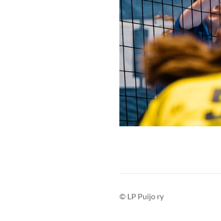
©
LP Puijo ry