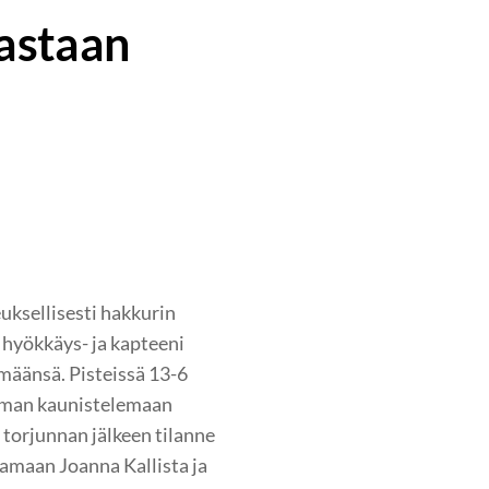
vastaan
euksellisesti hakkurin
 hyökkäys- ja kapteeni
hmäänsä. Pisteissä 13-6
ieman kaunistelemaan
 torjunnan jälkeen tilanne
vaamaan Joanna Kallista ja