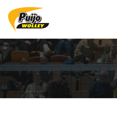
Siirry
sivun
sisältöön
Sivuston etusivulle