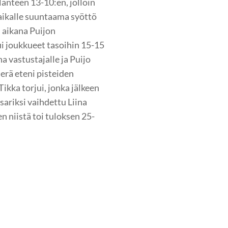
ilanteen 13-10:en, jolloin
paikalle suuntaama syöttö
n aikana Puijon
ui joukkueet tasoihin 15-15
a vastustajalle ja Puijo
 erä eteni pisteiden
ikka torjui, jonka jälkeen
sariksi vaihdettu Liina
n niistä toi tuloksen 25-