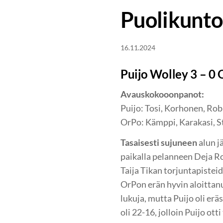
Puolikunto
16.11.2024
Puijo Wolley 3 – 0 
Avauskokooonpanot:
Puijo: Tosi, Korhonen, Robi
OrPo: Kämppi, Karakasi, St
Tasaisesti sujuneen
alun j
paikalla pelanneen Deja Ro
Taija Tikan torjuntapistei
OrPon erän hyvin aloittan
lukuja, mutta Puijo oli erä
oli 22-16, jolloin Puijo ot