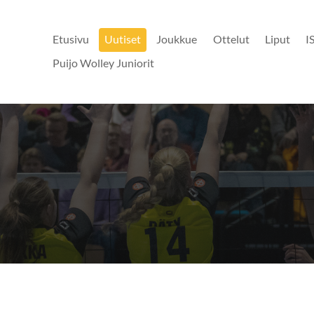
Etusivu
Uutiset
Joukkue
Ottelut
Liput
I
Puijo Wolley Juniorit