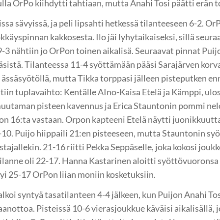
lla OrPo kiihdytti tahtiaan, mutta Anahi Tosi päätti erän t
ssa sävyissä, ja peli lipsahti hetkessä tilanteeseen 6-2. Or
käyspinnan kakkosesta. Ilo jäi lyhytaikaiseksi, sillä seura
9-3 nähtiin jo OrPon toinen aikalisä. Seuraavat pinnat Puij
käsistä. Tilanteessa 11-4 syöttämään pääsi Sarajärven kor
oa ässäsyötöllä, mutta Tikka torppasi jälleen pisteputken e
tiin tuplavaihto: Kentälle AIno-Kaisa Etelä ja Kämppi, ulos
uutaman pisteen kavennus ja Erica Stauntonin pommi nelos
n 16:ta vastaan. Orpon kapteeni Etelä näytti juonikkuutt
-10. Puijo hiippaili 21:en pisteeseen, mutta Stauntonin sy
stajallekin. 21-16 riitti Pekka Seppäselle, joka kokosi joukk
lanne oli 22-17. Hanna Kastarinen aloitti syöttövuoronsa ä
tyi 25-17 OrPon liian moniin kosketuksiin.
alkoi syntyä tasatilanteen 4-4 jälkeen, kun Puijon Anahi To
ottoa. Pisteissä 10-6 vierasjoukkue käväisi aikalisällä, j