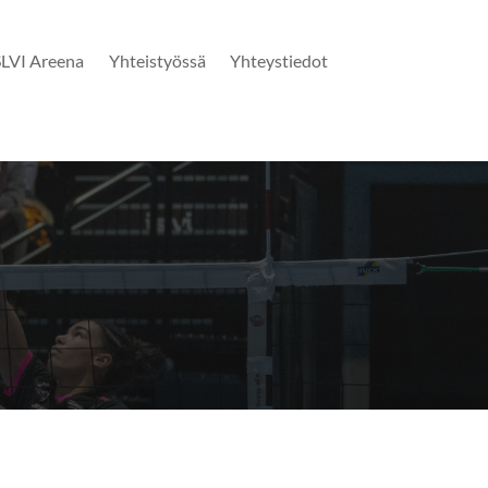
SLVI Areena
Yhteistyössä
Yhteystiedot