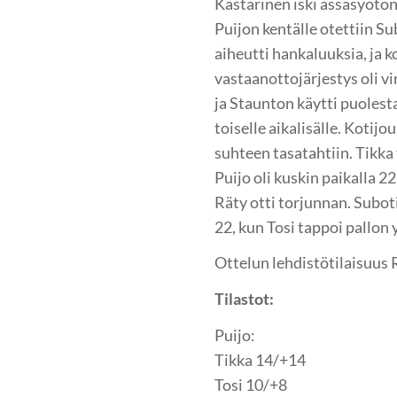
Kastarinen iski ässäsyötön 
Puijon kentälle otettiin S
aiheutti hankaluuksia, ja 
vastaanottojärjestys oli v
ja Staunton käytti puolest
toiselle aikalisälle. Kotijo
suhteen tasatahtiin. Tikka 
Puijo oli kuskin paikalla 2
Räty otti torjunnan. Suboti
22, kun Tosi tappoi pallon 
Ottelun lehdistötilaisuus 
Tilastot:
Puijo:
Tikka 14/+14
Tosi 10/+8