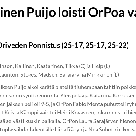
inen Puijo loisti OrPoa 
Oriveden Ponnistus (25-17, 25-17, 25-22)
nson, Kallinen, Kastarinen, Tikka (C) ja Help (L)
aunton, Stokes, Madsen, Sarajärvi ja Minkkinen (L)
älkeen Puijo alkoi kerätä pisteitä tiuhempaan tahtiin poikk
binsonin syöttövuorolla. Yleispelaaja Katariina Korhosen
den jälkeen peli oli 9-5, ja OrPon Fabio Menta puhutteli ry
ut Krista Kämppi vaihtui Heini Kovaseen, joka onnistui h
ssä selvästi kuskin paikalla. OrPon Laura Sarajärven hienon
ti tuplavaihdolla kentälle Liina Rädyn ja Nea Suboticin kor