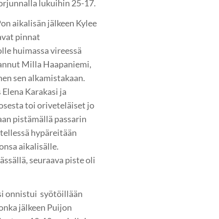
orjunnalla lukuihin 25-17.
Pon aikalisän jälkeen Kylee
avat pinnat
olle huimassa vireessä
vannut Milla Haapaniemi,
nnen sen alkamistakaan.
 Elena Karakasi ja
esta toi oriveteläiset jo
aan pistämällä passarin
ötellessä hypäreitään
onsa aikalisälle.
ssällä, seuraava piste oli
si onnistui syötöillään
onka jälkeen Puijon