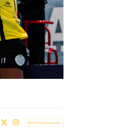
Tehty Yhdistysavaimella
book
X
Instagram