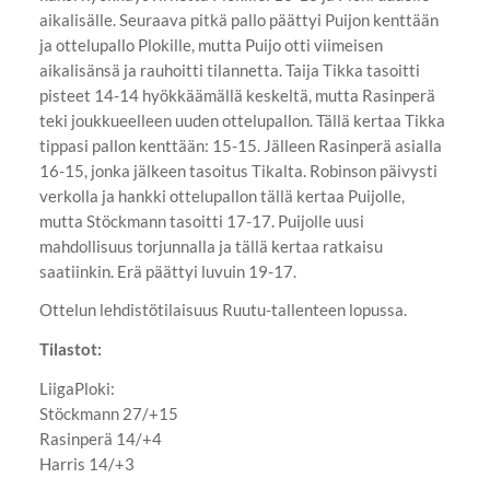
aikalisälle. Seuraava pitkä pallo päättyi Puijon kenttään
ja ottelupallo Plokille, mutta Puijo otti viimeisen
aikalisänsä ja rauhoitti tilannetta. Taija Tikka tasoitti
pisteet 14-14 hyökkäämällä keskeltä, mutta Rasinperä
teki joukkueelleen uuden ottelupallon. Tällä kertaa Tikka
tippasi pallon kenttään: 15-15. Jälleen Rasinperä asialla
16-15, jonka jälkeen tasoitus Tikalta. Robinson päivysti
verkolla ja hankki ottelupallon tällä kertaa Puijolle,
mutta Stöckmann tasoitti 17-17. Puijolle uusi
mahdollisuus torjunnalla ja tällä kertaa ratkaisu
saatiinkin. Erä päättyi luvuin 19-17.
Ottelun lehdistötilaisuus Ruutu-tallenteen lopussa.
Tilastot:
LiigaPloki:
Stöckmann 27/+15
Rasinperä 14/+4
Harris 14/+3