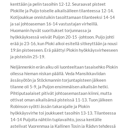
kenttään ja pelin tasoihin 12-12. Seuraavat pisteet
Plokille ja Puijo toiselle aikalisälleen tilanteessa 12-14.
Kotijoukkue onnistuikin tasoittamaan tilanteeksi 14-14
ja sai johtoaseman 16-14 vastustajan virheillä.
Huomanin hyvät suoritukset torjunnassa ja
hyökkäyksessä veivät Puijon 20-15 -johtoon. Puijo johti
erää jo 23-16, kun Ploki alkoi esitellä sitkeyttään ja nousi
19:än pisteeseen. Erä päättyi Plokin hyökkäysvirheeseen
ja pisteisiin 25-19.
Neljännenkin erän alku oli luonteeltaan tasaisehko Plokin
ollessa hieman niskan päällä. Veda Mansikkaviidan
ässäsyötön ja Stöckmannin torjuntapisteen jälkeen
tilanne oli 5-9, ja Puijon ensimmäisen aikalisän hetki.
Pihtiputaalaiset pitivät johtoasemastaan kiinni, mutta
ottivat oman aikalisänsä pisteissä 11-13. Tuon jälkeen
Robinson syötti ässän takarajalle ja Plokin
hyökkäysvirhe toi joukkueet tasoihin 13-13. Tilanteessa
14-14 Puijolta nähtiin tuplavaihto, jossa kentälle
astelivat Vuorenmaa ja Kallinen Tosin ja Rädyn tehdessä