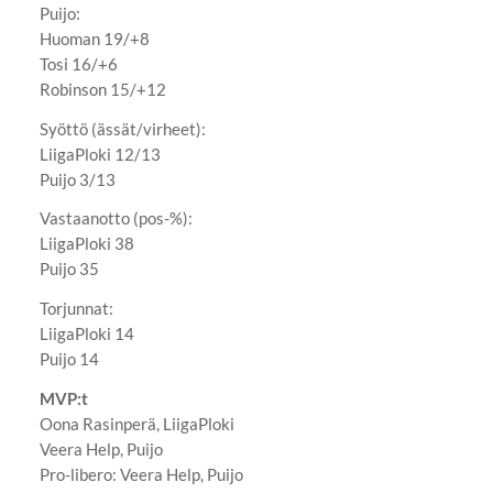
Puijo:
Huoman 19/+8
Tosi 16/+6
Robinson 15/+12
Syöttö (ässät/virheet):
LiigaPloki 12/13
Puijo 3/13
Vastaanotto (pos-%):
LiigaPloki 38
Puijo 35
Torjunnat:
LiigaPloki 14
Puijo 14
MVP:t
Oona Rasinperä, LiigaPloki
Veera Help, Puijo
Pro-libero: Veera Help, Puijo