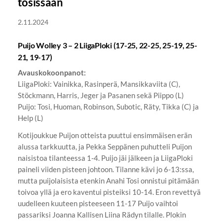
tosissaan
2.11.2024
Puijo Wolley 3 – 2 LiigaPloki (17-25, 22-25, 25-19, 25-
21, 19-17)
Avauskokoonpanot:
LiigaPloki: Vainikka, Rasinperä, Mansikkaviita (C),
Stöckmann, Harris, Jeger ja Pasanen sekä Piippo (L)
Puijo: Tosi, Huoman, Robinson, Subotic, Räty, Tikka (C) ja
Help (L)
Kotijoukkue Puijon otteista puuttui ensimmäisen erän
alussa tarkkuutta, ja Pekka Seppänen puhutteli Puijon
naisistoa tilanteessa 1-4. Puijo jäi jälkeen ja LiigaPloki
paineli viiden pisteen johtoon. Tilanne kävi jo 6-13:ssa,
mutta puijolaisista etenkin Anahi Tosi onnistui pitämään
toivoa yllä ja ero kaventui pisteiksi 10-14. Eron revettyä
uudelleen kuuteen pisteeseen 11-17 Puijo vaihtoi
passariksi Joanna Kallisen Liina Rädyn tilalle. Plokin