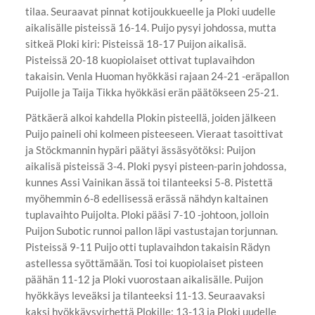
tilaa. Seuraavat pinnat kotijoukkueelle ja Ploki uudelle
aikalisälle pisteissä 16-14. Puijo pysyi johdossa, mutta
sitkeä Ploki kiri: Pisteissä 18-17 Puijon aikalisä.
Pisteissä 20-18 kuopiolaiset ottivat tuplavaihdon
takaisin. Venla Huoman hyökkäsi rajaan 24-21 -eräpallon
Puijolle ja Taija Tikka hyökkäsi erän päätökseen 25-21.
Pätkäerä alkoi kahdella Plokin pisteellä, joiden jälkeen
Puijo paineli ohi kolmeen pisteeseen. Vieraat tasoittivat
ja Stöckmannin hypäri päätyi ässäsyötöksi: Puijon
aikalisä pisteissä 3-4. Ploki pysyi pisteen-parin johdossa,
kunnes Assi Vainikan ässä toi tilanteeksi 5-8. Pistettä
myöhemmin 6-8 edellisessä erässä nähdyn kaltainen
tuplavaihto Puijolta. Ploki pääsi 7-10 -johtoon, jolloin
Puijon Subotic runnoi pallon läpi vastustajan torjunnan.
Pisteissä 9-11 Puijo otti tuplavaihdon takaisin Rädyn
astellessa syöttämään. Tosi toi kuopiolaiset pisteen
päähän 11-12 ja Ploki vuorostaan aikalisälle. Puijon
hyökkäys leveäksi ja tilanteeksi 11-13. Seuraavaksi
kaksi hyökkäysvirhettä Plokille: 13-13 ja Ploki uudelle