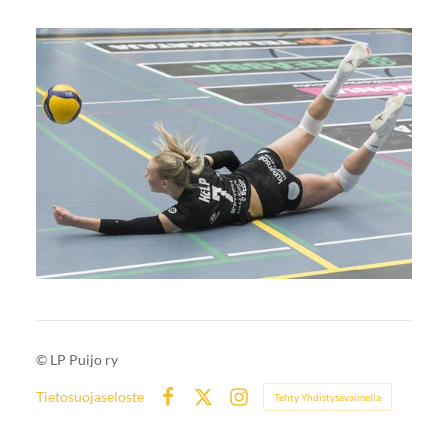
©
LP Puijo ry
Tietosuojaseloste
Tehty Yhdistysavaimella
Facebook
X
Instagram