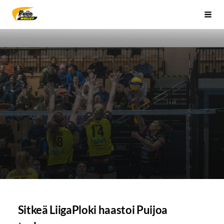
Siirry
Sivuston etusivulle
Vali
sivun
sisältöön
Sitkeä LiigaPloki haastoi Puijoa