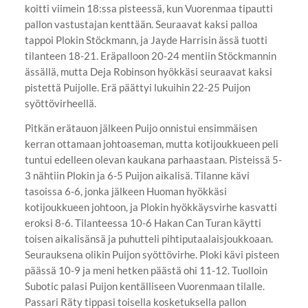
koitti viimein 18:ssa pisteessä, kun Vuorenmaa tipautti
pallon vastustajan kenttään. Seuraavat kaksi palloa
tappoi Plokin Stöckmann, ja Jayde Harrisin ässä tuotti
tilanteen 18-21. Eräpalloon 20-24 mentiin Stöckmannin
ässällä, mutta Deja Robinson hyökkäsi seuraavat kaksi
pistettä Puijolle. Erä päättyi lukuihin 22-25 Puijon
syöttövirheellä.
Pitkän erätauon jälkeen Puijo onnistui ensimmäisen
kerran ottamaan johtoaseman, mutta kotijoukkueen peli
tuntui edelleen olevan kaukana parhaastaan. Pisteissä 5-
3 nähtiin Plokin ja 6-5 Puijon aikalisä. Tilanne kävi
tasoissa 6-6, jonka jälkeen Huoman hyökkäsi
kotijoukkueen johtoon, ja Plokin hyökkäysvirhe kasvatti
eroksi 8-6. Tilanteessa 10-6 Hakan Can Turan käytti
toisen aikalisänsä ja puhutteli pihtiputaalaisjoukkoaan.
Seurauksena olikin Puijon syöttövirhe. Ploki kävi pisteen
päässä 10-9 ja meni hetken päästä ohi 11-12. Tuolloin
Subotic palasi Puijon kentälliseen Vuorenmaan tilalle.
Passari Räty tippasi toisella kosketuksella pallon