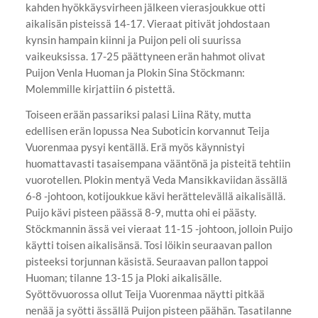
kahden hyökkäysvirheen jälkeen vierasjoukkue otti
aikalisän pisteissä 14-17. Vieraat pitivät johdostaan
kynsin hampain kiinni ja Puijon peli oli suurissa
vaikeuksissa. 17-25 päättyneen erän hahmot olivat
Puijon Venla Huoman ja Plokin Sina Stöckmann:
Molemmille kirjattiin 6 pistettä.
Toiseen erään passariksi palasi Liina Räty, mutta
edellisen erän lopussa Nea Suboticin korvannut Teija
Vuorenmaa pysyi kentällä. Erä myös käynnistyi
huomattavasti tasaisempana vääntönä ja pisteitä tehtiin
vuorotellen. Plokin mentyä Veda Mansikkaviidan ässällä
6-8 -johtoon, kotijoukkue kävi herättelevällä aikalisällä.
Puijo kävi pisteen päässä 8-9, mutta ohi ei päästy.
Stöckmannin ässä vei vieraat 11-15 -johtoon, jolloin Puijo
käytti toisen aikalisänsä. Tosi löikin seuraavan pallon
pisteeksi torjunnan käsistä. Seuraavan pallon tappoi
Huoman; tilanne 13-15 ja Ploki aikalisälle.
Syöttövuorossa ollut Teija Vuorenmaa näytti pitkää
nenää ja syötti ässällä Puijon pisteen päähän. Tasatilanne