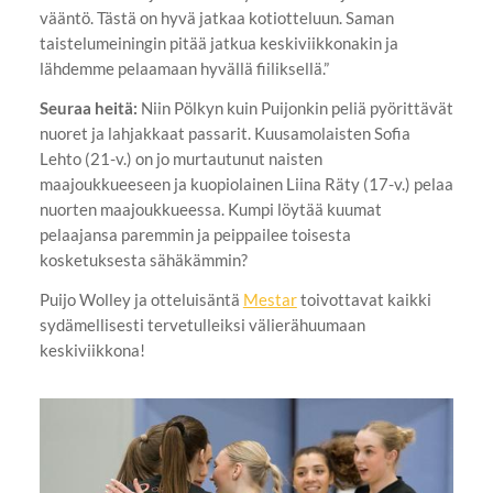
vääntö. Tästä on hyvä jatkaa kotiotteluun. Saman
taistelumeiningin pitää jatkua keskiviikkonakin ja
lähdemme pelaamaan hyvällä fiiliksellä.”
Seuraa heitä:
Niin Pölkyn kuin Puijonkin peliä pyörittävät
nuoret ja lahjakkaat passarit. Kuusamolaisten Sofia
Lehto (21-v.) on jo murtautunut naisten
maajoukkueeseen ja kuopiolainen Liina Räty (17-v.) pelaa
nuorten maajoukkueessa. Kumpi löytää kuumat
pelaajansa paremmin ja peippailee toisesta
kosketuksesta sähäkämmin?
Puijo Wolley ja otteluisäntä
Mestar
toivottavat kaikki
sydämellisesti tervetulleiksi välierähuumaan
keskiviikkona!