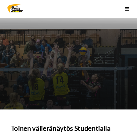
Siirry
Sivuston etusivulle
Vali
sivun
sisältöön
Toinen välieränäytös Studentialla