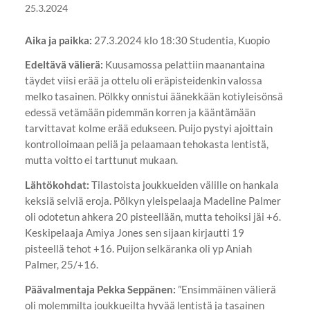
25.3.2024
Aika ja paikka:
27.3.2024 klo 18:30 Studentia, Kuopio
Edeltävä välierä:
Kuusamossa pelattiin maanantaina
täydet viisi erää ja ottelu oli eräpisteidenkin valossa
melko tasainen. Pölkky onnistui äänekkään kotiyleisönsä
edessä vetämään pidemmän korren ja kääntämään
tarvittavat kolme erää edukseen. Puijo pystyi ajoittain
kontrolloimaan peliä ja pelaamaan tehokasta lentistä,
mutta voitto ei tarttunut mukaan.
Lähtökohdat:
Tilastoista joukkueiden välille on hankala
keksiä selviä eroja. Pölkyn yleispelaaja Madeline Palmer
oli odotetun ahkera 20 pisteellään, mutta tehoiksi jäi +6.
Keskipelaaja Amiya Jones sen sijaan kirjautti 19
pisteellä tehot +16. Puijon selkäranka oli yp Aniah
Palmer, 25/+16.
Päävalmentaja Pekka Seppänen:
”Ensimmäinen välierä
oli molemmilta joukkueilta hyvää lentistä ja tasainen