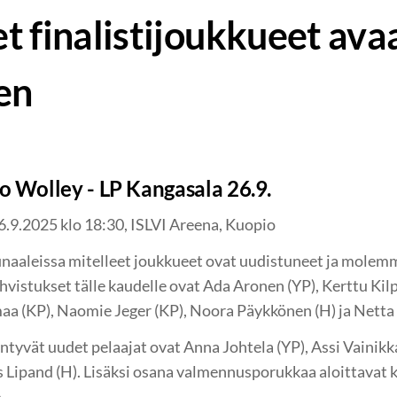
t finalistijoukkueet ava
en
o Wolley - LP Kangasala 26.9.
6.9.2025 klo 18:30, ISLVI Areena, Kuopio
aaleissa mitelleet joukkueet ovat uudistuneet ja molemm
hvistukset tälle kaudelle ovat Ada Aronen (YP), Kerttu Kilp
aa (KP), Naomie Jeger (KP), Noora Päykkönen (H) ja Netta 
ntyvät uudet pelaajat ovat Anna Johtela (YP), Assi Vainikka
is Lipand (H). Lisäksi osana valmennusporukkaa aloittavat k
.