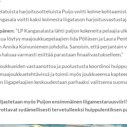
latuista harjoitusotteluista Puijo voitti kolme kohtaamist
ngasala voitti kaksi kolmesta liigatason harjoitusvastusta
pänen:
”LP Kangasalasta lähti paljon kokeneita pelaajia ul
atua löytyy maajoukkuepelaajien Iida Pölläsen ja Laura Pen
n Annika Koivuniemen johdolla. Sanoisin, että perjantain v
a haluaa varmasti esittää parastaan finaalivastukselleen.”
ukkueiden vastaanottoa ja puolustusta koordinoi huippu
n maajoukkuetehtävissä ja toimii myös joukkueensa kaptee
n liigapelaajien keskuudestaan parhaaksi valitsema suom
ljastetaan myös Puijon ensimmäinen liigamestaruusviiri!
vottavat sydämellisesti tervetulleeksi huippulentiksen pa