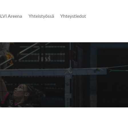
SLVI Areena
Yhteistyössä
Yhteystiedot