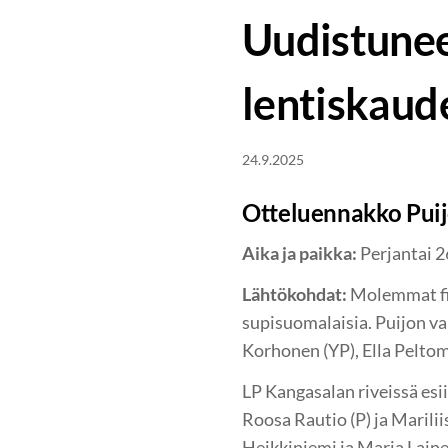
Uudistunee
lentiskaud
24.9.2025
Otteluennakko Puij
Aika ja paikka:
Perjantai 2
Lähtökohdat:
Molemmat fin
supisuomalaisia. Puijon va
Korhonen (YP), Ella Peltom
LP Kangasalan riveissä esii
Roosa Rautio (P) ja Marili
Heikkiniemi ja Maria Laine