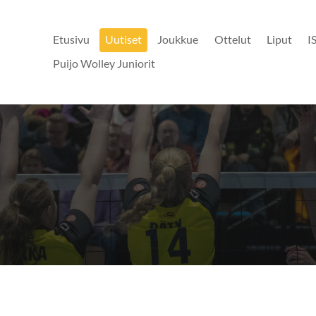
Etusivu
Uutiset
Joukkue
Ottelut
Liput
I
Puijo Wolley Juniorit