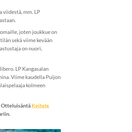
a viidestä, mm. LP
jastaan.
komaille, joten joukkue on
ttilän sekä viime kevään
astustaja on nuori,
libero. LP Kangasalan
nina. Viime kaudella Puijon
alaispelaaja kolmeen
 Otteluisäntä
Keitele
riin.