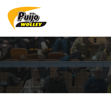
Siirry
sivun
sisältöön
Sivuston etusivulle