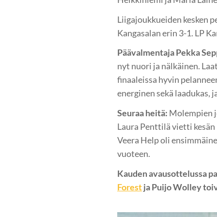
Liigajoukkueiden kesken pe
Kangasalan erin 3-1. LP Ka
Päävalmentaja Pekka Sep
nyt nuori ja nälkäinen. La
finaaleissa hyvin pelannee
energinen sekä laadukas, j
Seuraa heitä:
Molempien jo
Laura Penttilä vietti kesä
Veera Help oli ensimmäine
vuoteen.
Kauden avausottelussa pa
Forest
ja Puijo Wolley toi