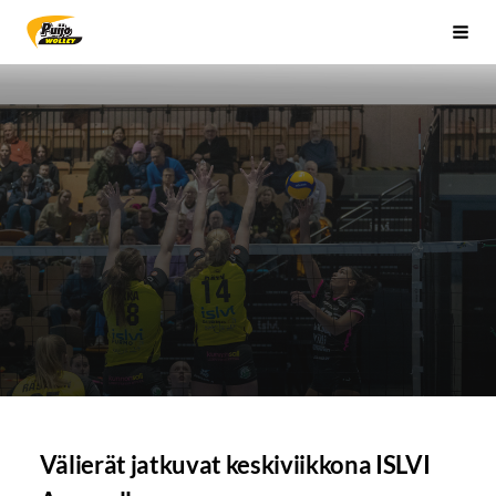
Siirry
Sivuston etusivulle
Vali
sivun
sisältöön
Välierät jatkuvat keskiviikkona ISLVI