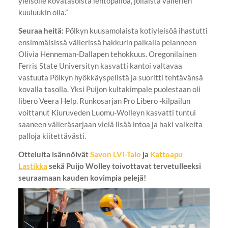
yleisölle kovatasoista lentopalloa, jollaista välierien
kuuluukin olla.”
Seuraa heitä:
Pölkyn kuusamolaista kotiyleisöä ihastutti
ensimmäisissä välierissä hakkurin paikalla pelanneen
Olivia Henneman-Dallapen tehokkuus. Oregonilainen
Ferris State Universityn kasvatti kantoi valtavaa
vastuuta Pölkyn hyökkäyspelistä ja suoritti tehtävänsä
kovalla tasolla. Yksi Puijon kultakimpale puolestaan oli
libero Veera Help. Runkosarjan Pro Libero -kilpailun
voittanut Kiuruveden Luomu-Wolleyn kasvatti tuntui
saaneen välieräsarjaan vielä lisää intoa ja haki vaikeita
palloja kiitettävästi.
Otteluita isännöivät
Savon LVI-Talo
ja
Kattoapu
Lastikka
sekä Puijo Wolley toivottavat tervetulleeksi
seuraamaan kauden kovimpia pelejä!