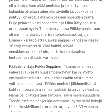
eli palautumisen pitää onnistua ja keskittymisen
kuhunkin otteluun tulee olla täydellistä. Joukkueiden
pelityyli on eroava etenkin passien nopeuden osalta,
Puijo pelaa selvästi nopeammin ja Liina Räty onnistui
urakassaan hyvin. Tilastojen valossa Pölkky puolestaan
oli ensimmäisissä välierissä tehokkaampi torjuja:
Esimerkiksi Nicoletta Capizzi nappasi kahdessa illassa
10 torjuntapistettä. Yhtä kaikki, selvää
ennakkosuosikkia ei ole, mutta korkeatasoista
lentopalloa nähdään varmasti.
Päävalmentaja Pekka Seppänen:
”Emme palanneet
välieräavauksesta Kuusamossa tyhjin käsin: Voitto
ensimmäisestä ottelusta ja toisessakin taistelimme
voitosta loppuun asti. Pölkky onnistui jälkimmäisessä
kohtaamisessa petraamaan peliään ja on vahva vastus.
Nämä pelit ratkaistaan taitojen lisäksi mielenlujuudella.
Tiedän, että meidän joukkueeltamme löytyy näitä kykyjä.
Uskon keskiviikon ja torstain tarjoavan ISLVI Areenan