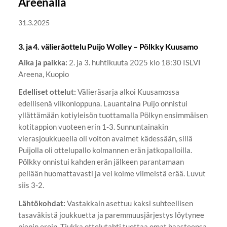
Areenalla
31.3.2025
3. ja 4. välieräottelu Puijo Wolley – Pölkky Kuusamo
Aika ja paikka:
2. ja 3. huhtikuuta 2025 klo 18:30 ISLVI
Areena, Kuopio
Edelliset ottelut:
Välieräsarja alkoi Kuusamossa
edellisenä viikonloppuna. Lauantaina Puijo onnistui
yllättämään kotiyleisön tuottamalla Pölkyn ensimmäisen
kotitappion vuoteen erin 1-3. Sunnuntainakin
vierasjoukkueella oli voiton avaimet kädessään, sillä
Puijolla oli ottelupallo kolmannen erän jatkopalloilla.
Pölkky onnistui kahden erän jälkeen parantamaan
peliään huomattavasti ja vei kolme viimeistä erää. Luvut
siis 3-2.
Lähtökohdat:
Vastakkain asettuu kaksi suhteellisen
tasaväkistä joukkuetta ja paremmuusjärjestys löytynee
pienin eroin. Tiukka ottelutahti tuottaa omat haasteensa,