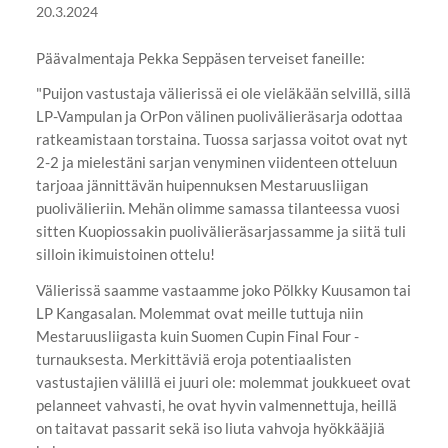
20.3.2024
Päävalmentaja Pekka Seppäsen terveiset faneille:
"Puijon vastustaja välierissä ei ole vieläkään selvillä, sillä
LP-Vampulan ja OrPon välinen puolivälieräsarja odottaa
ratkeamistaan torstaina. Tuossa sarjassa voitot ovat nyt
2-2 ja mielestäni sarjan venyminen viidenteen otteluun
tarjoaa jännittävän huipennuksen Mestaruusliigan
puolivälieriin. Mehän olimme samassa tilanteessa vuosi
sitten Kuopiossakin puolivälieräsarjassamme ja siitä tuli
silloin ikimuistoinen ottelu!
Välierissä saamme vastaamme joko Pölkky Kuusamon tai
LP Kangasalan. Molemmat ovat meille tuttuja niin
Mestaruusliigasta kuin Suomen Cupin Final Four -
turnauksesta. Merkittäviä eroja potentiaalisten
vastustajien välillä ei juuri ole: molemmat joukkueet ovat
pelanneet vahvasti, he ovat hyvin valmennettuja, heillä
on taitavat passarit sekä iso liuta vahvoja hyökkääjiä