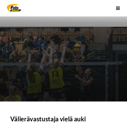
Siirry
Sivuston etusivulle
Vali
sivun
sisältöön
Välierävastustaja vielä auki