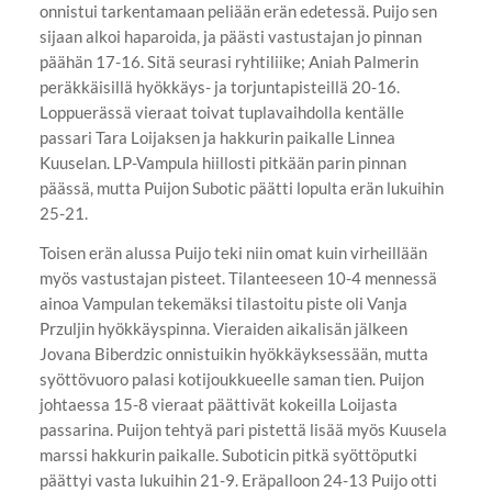
onnistui tarkentamaan peliään erän edetessä. Puijo sen
sijaan alkoi haparoida, ja päästi vastustajan jo pinnan
päähän 17-16. Sitä seurasi ryhtiliike; Aniah Palmerin
peräkkäisillä hyökkäys- ja torjuntapisteillä 20-16.
Loppuerässä vieraat toivat tuplavaihdolla kentälle
passari Tara Loijaksen ja hakkurin paikalle Linnea
Kuuselan. LP-Vampula hiillosti pitkään parin pinnan
päässä, mutta Puijon Subotic päätti lopulta erän lukuihin
25-21.
Toisen erän alussa Puijo teki niin omat kuin virheillään
myös vastustajan pisteet. Tilanteeseen 10-4 mennessä
ainoa Vampulan tekemäksi tilastoitu piste oli Vanja
Przuljin hyökkäyspinna. Vieraiden aikalisän jälkeen
Jovana Biberdzic onnistuikin hyökkäyksessään, mutta
syöttövuoro palasi kotijoukkueelle saman tien. Puijon
johtaessa 15-8 vieraat päättivät kokeilla Loijasta
passarina. Puijon tehtyä pari pistettä lisää myös Kuusela
marssi hakkurin paikalle. Suboticin pitkä syöttöputki
päättyi vasta lukuihin 21-9. Eräpalloon 24-13 Puijo otti