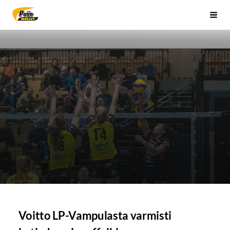
Siirry
Sivuston etusivulle
Vali
sivun
sisältöön
Voitto LP-Vampulasta varmisti