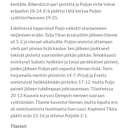
kentälle. Biberdzicin pari pistettä ja Puijon virhe toivat
eräpallon 18-24. Erä päättyi tällä kertaa Puijon
syöttövirheeseen 19-25.
Edellisessä haparoinut Puijo vaikutti skarpanneen
neljänteen erään. Taija Tikan ässäsyötön jälkeen tilanne
oli 5-2 ja vieraat aikalisälle. Puijon onnistui ottamaan
vielä pari pinnaa lisää kaulaa. Sen jälkeen joukkueet
tekivät pisteitä vuorotellen pitkän pätkän. Tehokkaasti
esiintynyt Subotic hyökkäsi ja torjui peräkkäiset pisteet,
joiden jälkeen Puijon peli vapautui hieman lisää. Tosin
torjunnalla mentiin pisteisiin 14-7. Przulj ja Evetts
onnistuivat hyökkäämään pisteiksi 17-12, mutta Puijo
paineli jälleen tuhdimpaan johtoasemaan. Tilanteessa
20-13 Kuusela korvasi Dempsin mennen suoraan
syöttämään. Tilanne kaventui hieman, mutta lopulta ero
oli onnistumisista huolimatta liian suuri. Kapteeni Tikka
päätti erän 25-16 ja ottelun Puijolle 3-1.
Tilastot: