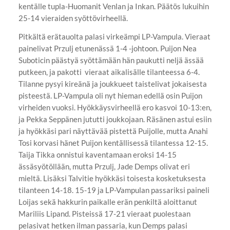
kentälle tupla-Huomanit Venlan ja Inkan. Päätös lukuihin
25-14 vieraiden syöttövirheellä.
Pitkältä erätauolta palasi virkeämpi LP-Vampula. Vieraat
painelivat Przulj etunenässä 1-4 -johtoon. Puijon Nea
Suboticin päästyä syöttämään hän paukutti neljä ässää
putkeen, ja pakotti vieraat aikalisälle tilanteessa 6-4.
Tilanne pysyi kireänä ja joukkueet taistelivat jokaisesta
pisteestä. LP-Vampula oli nyt hieman edellä osin Puijon
virheiden vuoksi. Hyökkäysvirheellä ero kasvoi 10-13:en,
ja Pekka Seppänen jututti joukkojaan. Räsänen astui esiin
ja hyökkäsi pari näyttävää pistettä Puijolle, mutta Anahi
Tosi korvasi hänet Puijon kentällisessä tilantessa 12-15.
Taija Tikka onnistui kaventamaan eroksi 14-15
ässäsyötöllään, mutta Przulj, Jade Demps olivat eri
mieltä. Lisäksi Talvitie hyökkäsi toisesta kosketuksesta
tilanteen 14-18. 15-19 ja LP-Vampulan passariksi paineli
Loijas sekä hakkurin paikalle erän penkiltä aloittanut
Mariliis Lipand. Pisteissä 17-21 vieraat puolestaan
pelasivat hetken ilman passaria, kun Demps palasi