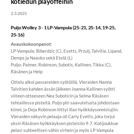
kotiedun playoffeihin
2.3.2025
Puijo Wolley 3 - 1 LP-Vampula (25-21, 25-14, 19-25,
25-16)
Avauskokoonpanot:
LP-Vampula: Biberdzic (C), Evetts, Przulj, Talvitie, Lipand,
Demps ja Naasko sekä Etelä (L)
Puijo: Palmer, Robinson, Subotis, Kallinen, Tikka (C),
Räsänen ja Help
Ottelu alkoi passareiden syötöillä. Vieraiden Nanna
Talvitien kahden ässän jälkeen Joanna Kallinen syötti
viiteen otteeseen Nea Suboticin ja Selma Räsäsen
tehtaillessa pisteitä. Puijo piti saavutetusta johdostaan
kiinni, ja Deja Robinson liittyi illan hyökkäysonnistujiin.
Vieraiden näkyvin pelaaja oli Carly Evetts, joka torjui
yksin Räsäsen hyökkäyksen pisteisiin 9-7. Kotijoukkue
pelasi suhteellisen vähin virhein ja myös LP-Vampula