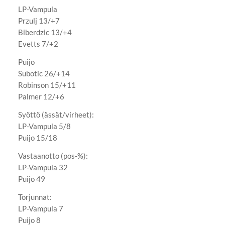
LP-Vampula
Przulj 13/+7
Biberdzic 13/+4
Evetts 7/+2
Puijo
Subotic 26/+14
Robinson 15/+11
Palmer 12/+6
Syöttö (ässät/virheet):
LP-Vampula 5/8
Puijo 15/18
Vastaanotto (pos-%):
LP-Vampula 32
Puijo 49
Torjunnat:
LP-Vampula 7
Puijo 8